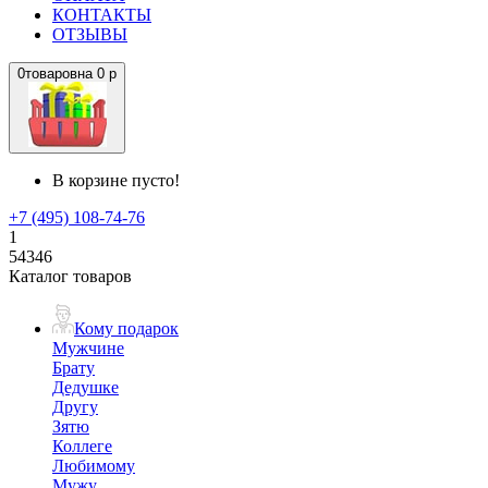
КОНТАКТЫ
ОТЗЫВЫ
0
товаров
на
0 р
В корзине пусто!
+7 (495) 108-74-76
1
54346
Каталог товаров
Кому подарок
Мужчине
Брату
Дедушке
Другу
Зятю
Коллеге
Любимому
Мужу