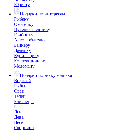
Юристу
Подарки по интересам
Рыбаку
Охотнику
Путешественнику
Грибнику
Автолюбителю
Байкеру
Дачнику
Курильщику
Коллекционеру
Меломану
Подарки по знаку зодиака
Водолей
Рыбы
Овен
Телец
Близнецы
Рак
Лев
Дева
Весы
Скорпион