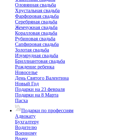
Оловянная свадьба
Хрустальная свадьба
Фарфоровая свадьба
Серебряная свадьба
Жемчужная свадьба
Коралловая свадьба
Рубиновая свадьба
Сапфировая свадьба
Золотая свадьба
Изумрудная свадьба
Бриллиантовая свадьба
Рождение ребенка
Новоселье
День Святого Валентина
Новый Год
Подарки на 23 февраля
Подарки на 8 Марта
Пасха
Подарки по профессиям
Адвокату
Бухгалтеру
Водителю
Военному
Врачу