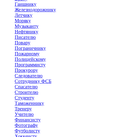
Гаишнику
Железнодорожнику
Летчику
Моряку
Музыканту
Нефтянику
Писателю
Повару
Пограничнику
Пожарному
Полицейскому
Программисту
Прокурору
Следователю
Сотруднику ФСБ
Спасателю
Строителю
Студенту
Таможеннику
Тренеру
Учителю
Финансисту
Фотографу
Футболисту
Хоккеисту