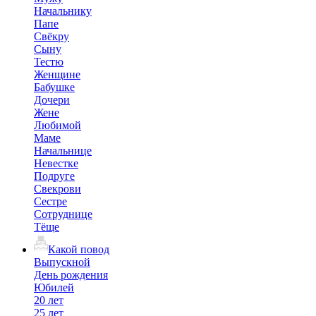
Начальнику
Папе
Свёкру
Сыну
Тестю
Женщине
Бабушке
Дочери
Жене
Любимой
Маме
Начальнице
Невестке
Подруге
Свекрови
Сестре
Сотруднице
Тёще
Какой повод
Выпускной
День рождения
Юбилей
20 лет
25 лет