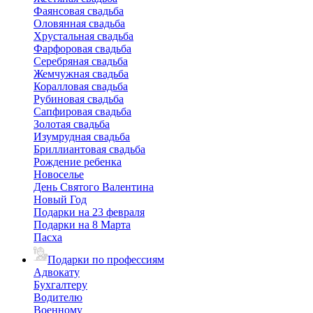
Фаянсовая свадьба
Оловянная свадьба
Хрустальная свадьба
Фарфоровая свадьба
Серебряная свадьба
Жемчужная свадьба
Коралловая свадьба
Рубиновая свадьба
Сапфировая свадьба
Золотая свадьба
Изумрудная свадьба
Бриллиантовая свадьба
Рождение ребенка
Новоселье
День Святого Валентина
Новый Год
Подарки на 23 февраля
Подарки на 8 Марта
Пасха
Подарки по профессиям
Адвокату
Бухгалтеру
Водителю
Военному