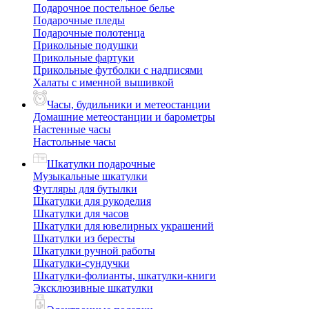
Подарочное постельное белье
Подарочные пледы
Подарочные полотенца
Прикольные подушки
Прикольные фартуки
Прикольные футболки с надписями
Халаты с именной вышивкой
Часы, будильники и метеостанции
Домашние метеостанции и барометры
Настенные часы
Настольные часы
Шкатулки подарочные
Музыкальные шкатулки
Футляры для бутылки
Шкатулки для рукоделия
Шкатулки для часов
Шкатулки для ювелирных украшений
Шкатулки из бересты
Шкатулки ручной работы
Шкатулки-сундучки
Шкатулки-фолианты, шкатулки-книги
Эксклюзивные шкатулки