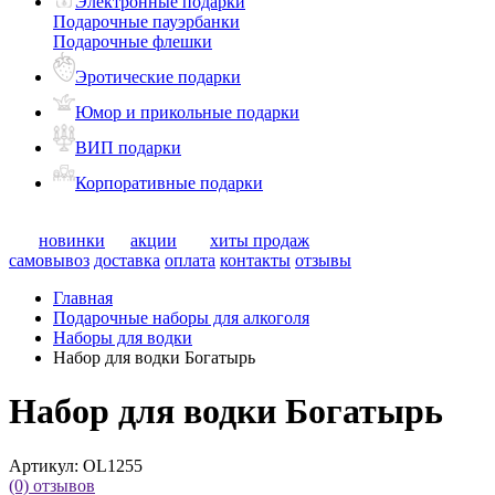
Электронные подарки
Подарочные пауэрбанки
Подарочные флешки
Эротические подарки
Юмор и прикольные подарки
ВИП подарки
Корпоративные подарки
новинки
акции
хиты продаж
самовывоз
доставка
оплата
контакты
отзывы
Главная
Подарочные наборы для алкоголя
Наборы для водки
Набор для водки Богатырь
Набор для водки Богатырь
Артикул:
OL1255
(0)
отзывов