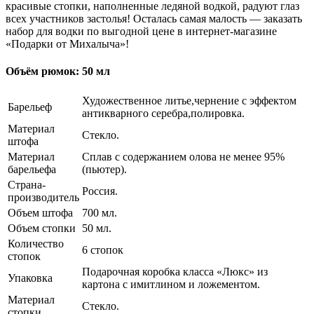
красивые стопки, наполненные ледяной водкой, радуют глаз
всех участников застолья! Осталась самая малость — заказать
набор для водки по выгодной цене в интернет-магазине
«Подарки от Михалыча»!
Объём рюмок: 50 мл
Художественное литье,чернение с эффектом
Барельеф
антикварного серебра,полировка.
Материал
Стекло.
штофа
Материал
Сплав с содержанием олова не менее 95%
барельефа
(пьютер).
Страна-
Россия.
производитель
Объем штофа
700 мл.
Объем стопки
50 мл.
Количество
6 стопок
стопок
Подарочная коробка класса «Люкс» из
Упаковка
картона с имитлином и ложементом.
Материал
Стекло.
стопки