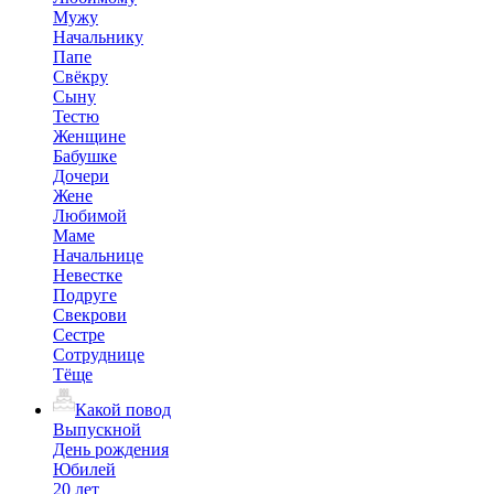
Мужу
Начальнику
Папе
Свёкру
Сыну
Тестю
Женщине
Бабушке
Дочери
Жене
Любимой
Маме
Начальнице
Невестке
Подруге
Свекрови
Сестре
Сотруднице
Тёще
Какой повод
Выпускной
День рождения
Юбилей
20 лет