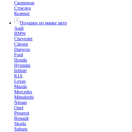
Скорпион
Стрелец
Козерог
Подарки по марке авто
Audi
BMW
Chevrolet
Citroen
Daewoo
Ford
Honda
Hyundai
Infiniti
KIA
Lexus
Mazda
Mercedes
Mitsubishi
Nissan
Opel
Peugeot
Renault
Skoda
Subaru