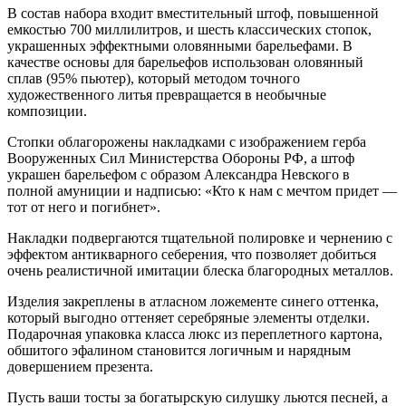
В состав набора входит вместительный штоф, повышенной
емкостью 700 миллилитров, и шесть классических стопок,
украшенных эффектными оловянными барельефами. В
качестве основы для барельефов использован оловянный
сплав (95% пьютер), который методом точного
художественного литья превращается в необычные
композиции.
Стопки облагорожены накладками с изображением герба
Вооруженных Сил Министерства Обороны РФ, а штоф
украшен барельефом с образом Александра Невского в
полной амуниции и надписью: «Кто к нам с мечтом придет —
тот от него и погибнет».
Накладки подвергаются тщательной полировке и чернению с
эффектом антикварного себерения, что позволяет добиться
очень реалистичной имитации блеска благородных металлов.
Изделия закреплены в атласном ложементе синего оттенка,
который выгодно оттеняет серебряные элементы отделки.
Подарочная упаковка класса люкс из переплетного картона,
обшитого эфалином становится логичным и нарядным
довершением презента.
Пусть ваши тосты за богатырскую силушку льются песней, а