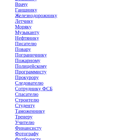
Врачу
Гаишнику
Железнодорожнику
Летчику
Моряку
Музыканту
Нефтянику
Писателю
Повару
Пограничнику
Пожарному
Полицейскому
Программисту
Прокурору
Следователю
Сотруднику ФСБ
Спасателю
Строителю
Студенту
Таможеннику
Тренеру
Учителю
Финансисту
Фотографу
Футболисту