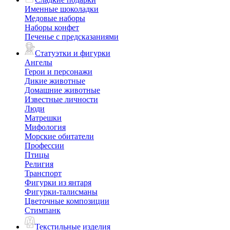
Именные шоколадки
Медовые наборы
Наборы конфет
Печенье с предсказаниями
Статуэтки и фигурки
Ангелы
Герои и персонажи
Дикие животные
Домашние животные
Известные личности
Люди
Матрешки
Мифология
Морские обитатели
Профессии
Птицы
Религия
Транспорт
Фигурки из янтаря
Фигурки-талисманы
Цветочные композиции
Стимпанк
Текстильные изделия