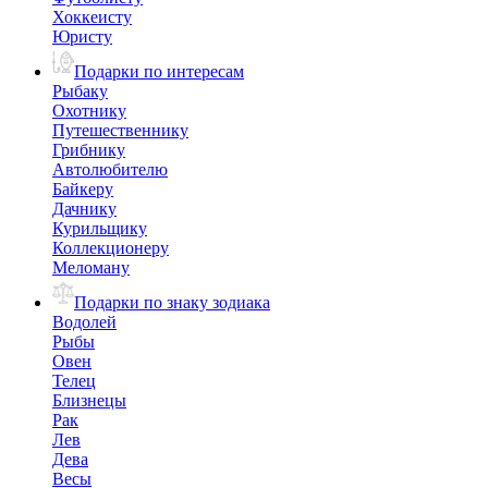
Хоккеисту
Юристу
Подарки по интересам
Рыбаку
Охотнику
Путешественнику
Грибнику
Автолюбителю
Байкеру
Дачнику
Курильщику
Коллекционеру
Меломану
Подарки по знаку зодиака
Водолей
Рыбы
Овен
Телец
Близнецы
Рак
Лев
Дева
Весы