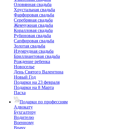
Оловянная свадьба
Хрустальная свадьба
Фарфоровая свадьба
Серебряная свадьба
Жемчужная свадьба
Коралловая свадьба
Рубиновая свадьба
Сапфировая свадьба
Золотая свадьба
Изумрудная свадьба
Бриллиантовая свадьба
Рождение ребенка
Новоселье
День Святого Валентина
Новый Год
Подарки на 23 февраля
Подарки на 8 Марта
Пасха
Подарки по профессиям
Адвокату
Бухгалтеру
Водителю
Военному
Врачу