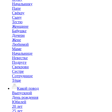
Начальнику
Папе
Свёкру
Сыну
Тестю
Женщине
Бабушке
Дочери
Жене
Любимой
Маме
Начальнице
Невестке
Подруге
Свекрови
Сестре
Сотруднице
Тёще
Какой повод
Выпускной
День рождения
Юбилей
20 лет
25 лет