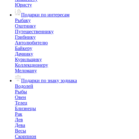
Юристу
Подарки по интересам
Рыбаку
Охотнику
Путешественнику
Грибнику
Автолюбителю
Байкеру
Дачнику
Курильщику
Коллекционеру
Меломану
Подарки по знаку зодиака
Водолей
Рыбы
Овен
Телец
Близнецы
Рак
Лев
Дева
Весы
Скорпион