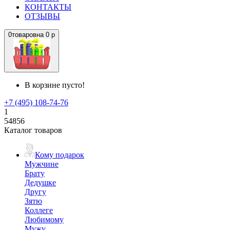
КОНТАКТЫ
ОТЗЫВЫ
0
товаров
на
0 р
В корзине пусто!
+7 (495) 108-74-76
1
54856
Каталог товаров
Кому подарок
Мужчине
Брату
Дедушке
Другу
Зятю
Коллеге
Любимому
Мужу