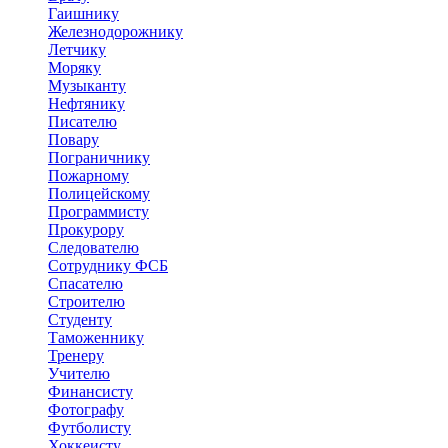
Гаишнику
Железнодорожнику
Летчику
Моряку
Музыканту
Нефтянику
Писателю
Повару
Пограничнику
Пожарному
Полицейскому
Программисту
Прокурору
Следователю
Сотруднику ФСБ
Спасателю
Строителю
Студенту
Таможеннику
Тренеру
Учителю
Финансисту
Фотографу
Футболисту
Хоккеисту