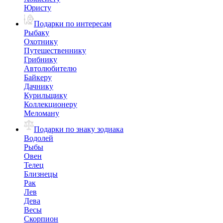
Юристу
Подарки по интересам
Рыбаку
Охотнику
Путешественнику
Грибнику
Автолюбителю
Байкеру
Дачнику
Курильщику
Коллекционеру
Меломану
Подарки по знаку зодиака
Водолей
Рыбы
Овен
Телец
Близнецы
Рак
Лев
Дева
Весы
Скорпион