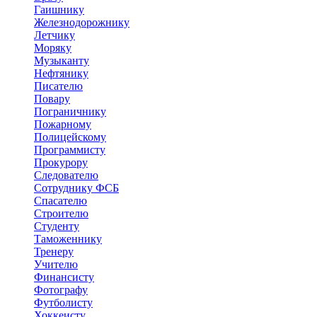
Гаишнику
Железнодорожнику
Летчику
Моряку
Музыканту
Нефтянику
Писателю
Повару
Пограничнику
Пожарному
Полицейскому
Программисту
Прокурору
Следователю
Сотруднику ФСБ
Спасателю
Строителю
Студенту
Таможеннику
Тренеру
Учителю
Финансисту
Фотографу
Футболисту
Хоккеисту