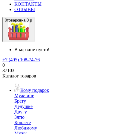
КОНТАКТЫ
ОТЗЫВЫ
0
товаров
на
0 р
В корзине пусто!
+7 (495) 108-74-76
0
87103
Каталог товаров
Кому подарок
Мужчине
Брату
Дедушке
Другу
Зятю
Коллеге
Любимому
Мужу