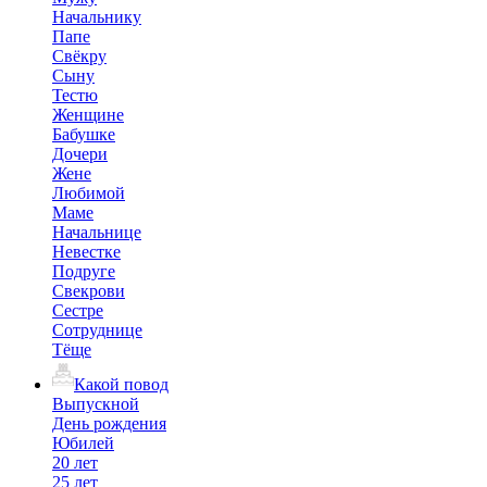
Начальнику
Папе
Свёкру
Сыну
Тестю
Женщине
Бабушке
Дочери
Жене
Любимой
Маме
Начальнице
Невестке
Подруге
Свекрови
Сестре
Сотруднице
Тёще
Какой повод
Выпускной
День рождения
Юбилей
20 лет
25 лет