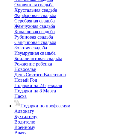
Оловянная свадьба
Хрустальная свадьба
Фарфоровая свадьба
Серебряная свадьба
Жемчужная свадьба
Коралловая свадьба
Рубиновая свадьба
Сапфировая свадьба
Золотая свадьба
Изумрудная свадьба
Бриллиантовая свадьба
Рождение ребенка
Новоселье
День Святого Валентина
Новый Год
Подарки на 23 февраля
Подарки на 8 Марта
Пасха
Подарки по профессиям
Адвокату
Бухгалтеру
Водителю
Военному
Врачу