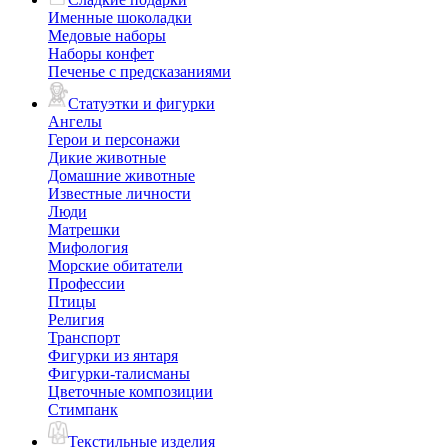
Именные шоколадки
Медовые наборы
Наборы конфет
Печенье с предсказаниями
Статуэтки и фигурки
Ангелы
Герои и персонажи
Дикие животные
Домашние животные
Известные личности
Люди
Матрешки
Мифология
Морские обитатели
Профессии
Птицы
Религия
Транспорт
Фигурки из янтаря
Фигурки-талисманы
Цветочные композиции
Стимпанк
Текстильные изделия