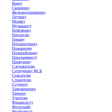
Врачу
Гаишнику
Железнодорожнику
Летчику
Моряку
Музыканту
Нефтянику
Писателю
Повару
Пограничнику
Пожарному
Полицейскому
Программисту
Прокурору
Следователю
Сотруднику ФСБ
Спасателю
Строителю
Студенту
Таможеннику
Тренеру
Учителю
Финансисту
Фотографу
Футболисту