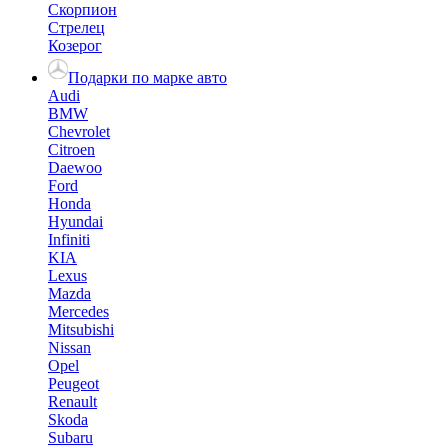
Скорпион
Стрелец
Козерог
Подарки по марке авто
Audi
BMW
Chevrolet
Citroen
Daewoo
Ford
Honda
Hyundai
Infiniti
KIA
Lexus
Mazda
Mercedes
Mitsubishi
Nissan
Opel
Peugeot
Renault
Skoda
Subaru