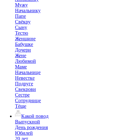
Мужу
Начальнику
Папе
Свёкру
Сыну
Тестю
Женщине
Бабушке
Дочери
Жене
Любимой
Маме
Начальнице
Невестке
Подруге
Свекрови
Сестре
Сотруднице
Тёще
Какой повод
Выпускной
День рождения
Юбилей
20 лет