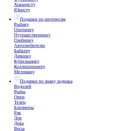
Хоккеисту
Юристу
Подарки по интересам
Рыбаку
Охотнику
Путешественнику
Грибнику
Автолюбителю
Байкеру
Дачнику
Курильщику
Коллекционеру
Меломану
Подарки по знаку зодиака
Водолей
Рыбы
Овен
Телец
Близнецы
Рак
Лев
Дева
Весы