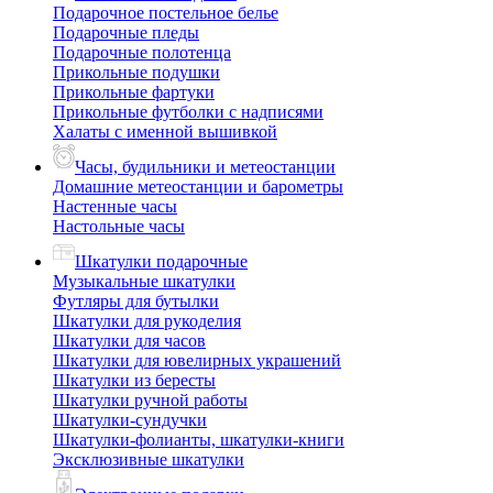
Подарочное постельное белье
Подарочные пледы
Подарочные полотенца
Прикольные подушки
Прикольные фартуки
Прикольные футболки с надписями
Халаты с именной вышивкой
Часы, будильники и метеостанции
Домашние метеостанции и барометры
Настенные часы
Настольные часы
Шкатулки подарочные
Музыкальные шкатулки
Футляры для бутылки
Шкатулки для рукоделия
Шкатулки для часов
Шкатулки для ювелирных украшений
Шкатулки из бересты
Шкатулки ручной работы
Шкатулки-сундучки
Шкатулки-фолианты, шкатулки-книги
Эксклюзивные шкатулки