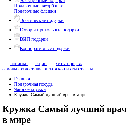
Электронные подарки
Подарочные пауэрбанки
Подарочные флешки
Эротические подарки
Юмор и прикольные подарки
ВИП подарки
Корпоративные подарки
новинки
акции
хиты продаж
самовывоз
доставка
оплата
контакты
отзывы
Главная
Подарочная посуда
Чайные кружки
Кружка Самый лучший врач в мире
Кружка Самый лучший врач
в мире