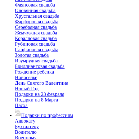
Фаянсовая свадьба
Оловянная свадьба
Хрустальная свадьба
Фарфоровая свадьба
Серебряная свадьба
Жемчужная свадьба
Коралловая свадьба
Рубиновая свадьба
Сапфировая свадьба
Золотая свадьба
Изумрудная свадьба
Бриллиантовая свадьба
Рождение ребенка
Новоселье
День Святого Валентина
Новый Год
Подарки на 23 февраля
Подарки на 8 Марта
Пасха
Подарки по профессиям
Адвокату
Бухгалтеру
Водителю
Военному