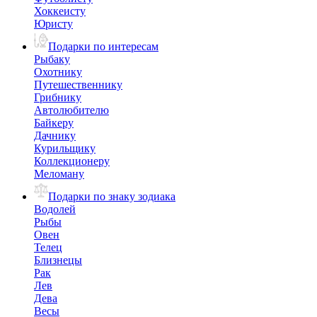
Хоккеисту
Юристу
Подарки по интересам
Рыбаку
Охотнику
Путешественнику
Грибнику
Автолюбителю
Байкеру
Дачнику
Курильщику
Коллекционеру
Меломану
Подарки по знаку зодиака
Водолей
Рыбы
Овен
Телец
Близнецы
Рак
Лев
Дева
Весы