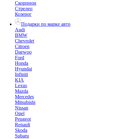
Скорпион
Стрелец
Козерог
Подарки по марке авто
Audi
BMW
Chevrolet
Citroen
Daewoo
Ford
Honda
Hyundai
Infiniti
KIA
Lexus
Mazda
Mercedes
Mitsubishi
Nissan
Opel
Peugeot
Renault
Skoda
Subaru