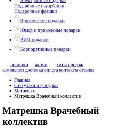
Электронные подарки
Подарочные пауэрбанки
Подарочные флешки
Эротические подарки
Юмор и прикольные подарки
ВИП подарки
Корпоративные подарки
новинки
акции
хиты продаж
самовывоз
доставка
оплата
контакты
отзывы
Главная
Статуэтки и фигурки
Матрешки
Матрешка Врачебный коллектив
Матрешка Врачебный
коллектив