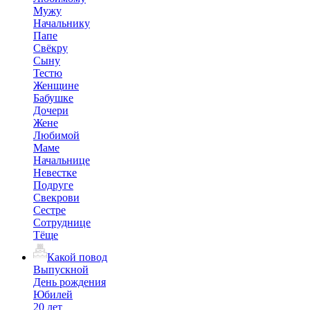
Мужу
Начальнику
Папе
Свёкру
Сыну
Тестю
Женщине
Бабушке
Дочери
Жене
Любимой
Маме
Начальнице
Невестке
Подруге
Свекрови
Сестре
Сотруднице
Тёще
Какой повод
Выпускной
День рождения
Юбилей
20 лет