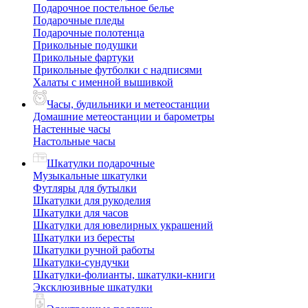
Подарочное постельное белье
Подарочные пледы
Подарочные полотенца
Прикольные подушки
Прикольные фартуки
Прикольные футболки с надписями
Халаты с именной вышивкой
Часы, будильники и метеостанции
Домашние метеостанции и барометры
Настенные часы
Настольные часы
Шкатулки подарочные
Музыкальные шкатулки
Футляры для бутылки
Шкатулки для рукоделия
Шкатулки для часов
Шкатулки для ювелирных украшений
Шкатулки из бересты
Шкатулки ручной работы
Шкатулки-сундучки
Шкатулки-фолианты, шкатулки-книги
Эксклюзивные шкатулки