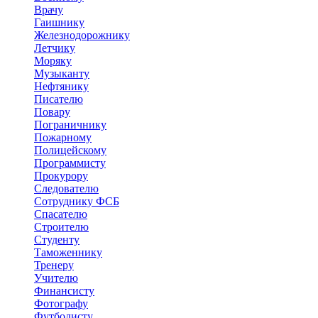
Врачу
Гаишнику
Железнодорожнику
Летчику
Моряку
Музыканту
Нефтянику
Писателю
Повару
Пограничнику
Пожарному
Полицейскому
Программисту
Прокурору
Следователю
Сотруднику ФСБ
Спасателю
Строителю
Студенту
Таможеннику
Тренеру
Учителю
Финансисту
Фотографу
Футболисту