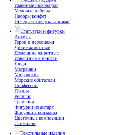
Именные шоколадки
Медовые наборы
Наборы конфет
Печенье с предсказаниями
Статуэтки и фигурки
Ангелы
Герои и персонажи
Дикие животные
Домашние животные
Известные личности
Люди
Матрешки
Мифология
Морские обитатели
Профессии
Птицы
Религия
Транспорт
Фигурки из янтаря
Фигурки-талисманы
Цветочные композиции
Стимпанк
Текстильные изделия