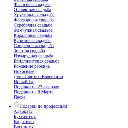
Фаянсовая свадьба
Оловянная свадьба
Хрустальная свадьба
Фарфоровая свадьба
Серебряная свадьба
Жемчужная свадьба
Коралловая свадьба
Рубиновая свадьба
Сапфировая свадьба
Золотая свадьба
Изумрудная свадьба
Бриллиантовая свадьба
Рождение ребенка
Новоселье
День Святого Валентина
Новый Год
Подарки на 23 февраля
Подарки на 8 Марта
Пасха
Подарки по профессиям
Адвокату
Бухгалтеру
Водителю
Военному