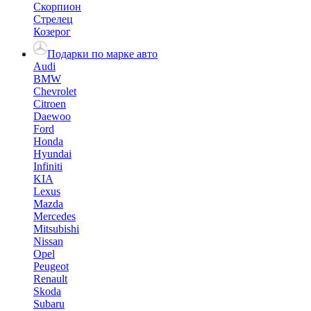
Скорпион
Стрелец
Козерог
Подарки по марке авто
Audi
BMW
Chevrolet
Citroen
Daewoo
Ford
Honda
Hyundai
Infiniti
KIA
Lexus
Mazda
Mercedes
Mitsubishi
Nissan
Opel
Peugeot
Renault
Skoda
Subaru