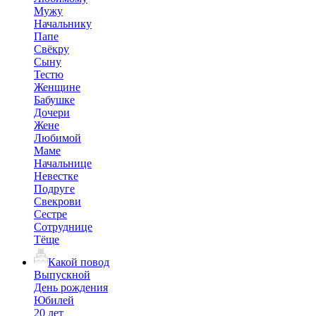
Мужу
Начальнику
Папе
Свёкру
Сыну
Тестю
Женщине
Бабушке
Дочери
Жене
Любимой
Маме
Начальнице
Невестке
Подруге
Свекрови
Сестре
Сотруднице
Тёще
Какой повод
Выпускной
День рождения
Юбилей
20 лет