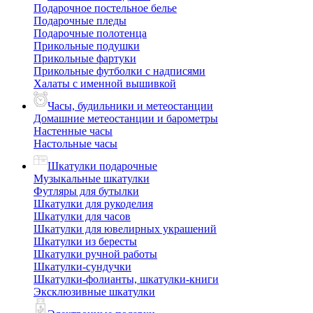
Подарочное постельное белье
Подарочные пледы
Подарочные полотенца
Прикольные подушки
Прикольные фартуки
Прикольные футболки с надписями
Халаты с именной вышивкой
Часы, будильники и метеостанции
Домашние метеостанции и барометры
Настенные часы
Настольные часы
Шкатулки подарочные
Музыкальные шкатулки
Футляры для бутылки
Шкатулки для рукоделия
Шкатулки для часов
Шкатулки для ювелирных украшений
Шкатулки из бересты
Шкатулки ручной работы
Шкатулки-сундучки
Шкатулки-фолианты, шкатулки-книги
Эксклюзивные шкатулки