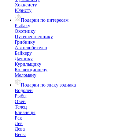
Хоккеисту
Юристу
Подарки по интересам
Рыбаку
Охотнику
Путешественнику
Грибнику
Автолюбителю
Байкеру
Дачнику
Курильщику
Коллекционеру
Меломану
Подарки по знаку зодиака
Водолей
Рыбы
Овен
Телец
Близнецы
Рак
Лев
Дева
Весы