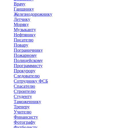
Врачу
Гаишнику
Железнодорожнику
Летчику
Моряку
Музыканту
Нефтянику
Писателю
Повару
Пограничнику
Пожарному
Полицейскому
Программисту
Прокурору
Следователю
Сотруднику ФСБ
Спасателю
Строителю
Студенту
Таможеннику
Тренеру
Учителю
Финансисту
Фотографу
Футболисту