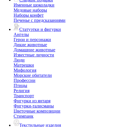
Именные шоколадки
Медовые наборы
Наборы конфет
Печенье с предсказаниями
Статуэтки и фигурки
Ангелы
Герои и персонажи
Дикие животные
Домашние животные
Известные личности
Люди
Матрешки
Мифология
Морские обитатели
Профессии
Птицы
Религия
Транспорт
Фигурки из янтаря
Фигурки-талисманы
Цветочные композиции
Стимпанк
Текстильные изделия