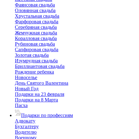
Фаянсовая свадьба
Оловянная свадьба
Хрустальная свадьба
Фарфоровая свадьба
Серебряная свадьба
Жемчужная свадьба
Коралловая свадьба
Рубиновая свадьба
Сапфировая свадьба
Золотая свадьба
Изумрудная свадьба
Бриллиантовая свадьба
Рождение ребенка
Новоселье
День Святого Валентина
Новый Год
Подарки на 23 февраля
Подарки на 8 Марта
Пасха
Подарки по профессиям
Адвокату
Бухгалтеру
Водителю
Военному