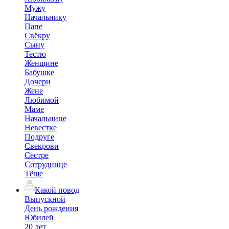
Мужу
Начальнику
Папе
Свёкру
Сыну
Тестю
Женщине
Бабушке
Дочери
Жене
Любимой
Маме
Начальнице
Невестке
Подруге
Свекрови
Сестре
Сотруднице
Тёще
Какой повод
Выпускной
День рождения
Юбилей
20 лет