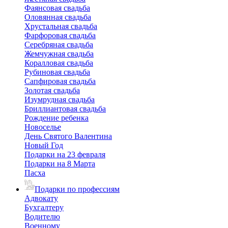
Фаянсовая свадьба
Оловянная свадьба
Хрустальная свадьба
Фарфоровая свадьба
Серебряная свадьба
Жемчужная свадьба
Коралловая свадьба
Рубиновая свадьба
Сапфировая свадьба
Золотая свадьба
Изумрудная свадьба
Бриллиантовая свадьба
Рождение ребенка
Новоселье
День Святого Валентина
Новый Год
Подарки на 23 февраля
Подарки на 8 Марта
Пасха
Подарки по профессиям
Адвокату
Бухгалтеру
Водителю
Военному