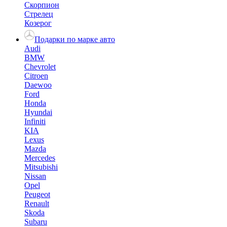
Скорпион
Стрелец
Козерог
Подарки по марке авто
Audi
BMW
Chevrolet
Citroen
Daewoo
Ford
Honda
Hyundai
Infiniti
KIA
Lexus
Mazda
Mercedes
Mitsubishi
Nissan
Opel
Peugeot
Renault
Skoda
Subaru