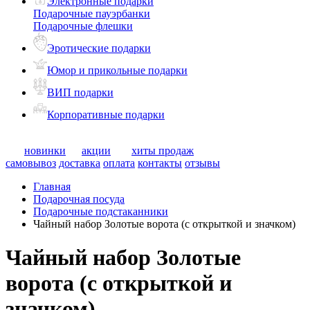
Электронные подарки
Подарочные пауэрбанки
Подарочные флешки
Эротические подарки
Юмор и прикольные подарки
ВИП подарки
Корпоративные подарки
новинки
акции
хиты продаж
самовывоз
доставка
оплата
контакты
отзывы
Главная
Подарочная посуда
Подарочные подстаканники
Чайный набор Золотые ворота (с открыткой и значком)
Чайный набор Золотые
ворота (с открыткой и
значком)