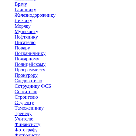
Врачу
Гаишнику
Железнодорожнику
Летчику
Моряку
Музыканту
Нефтянику
Писателю
Повару
Пограничнику
Пожарному
Полицейскому
Программисту
Прокурору
Следователю
Сотруднику ФСБ
Спасателю
Строителю
Студенту
Таможеннику
Тренеру
Учителю
Финансисту
Фотографу
Футболисту