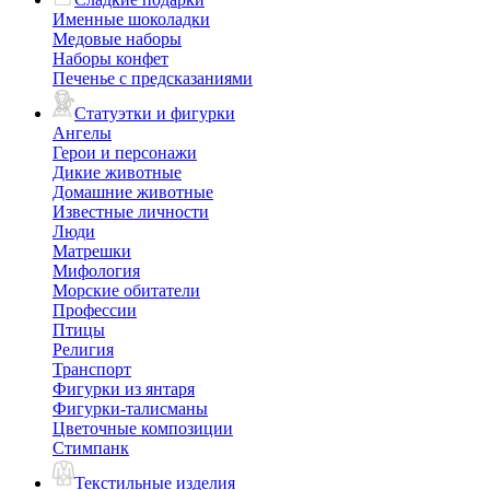
Именные шоколадки
Медовые наборы
Наборы конфет
Печенье с предсказаниями
Статуэтки и фигурки
Ангелы
Герои и персонажи
Дикие животные
Домашние животные
Известные личности
Люди
Матрешки
Мифология
Морские обитатели
Профессии
Птицы
Религия
Транспорт
Фигурки из янтаря
Фигурки-талисманы
Цветочные композиции
Стимпанк
Текстильные изделия