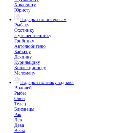
Хоккеисту
Юристу
Подарки по интересам
Рыбаку
Охотнику
Путешественнику
Грибнику
Автолюбителю
Байкеру
Дачнику
Курильщику
Коллекционеру
Меломану
Подарки по знаку зодиака
Водолей
Рыбы
Овен
Телец
Близнецы
Рак
Лев
Дева
Весы