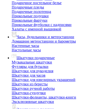
Подарочное постельное белье
Подарочные пледы
Подарочные полотенца
Прикольные подушки
Прикольные фартуки
Прикольные футболки с надписями
Халаты с именной вышивкой
Часы, будильники и метеостанции
Домашние метеостанции и барометры
Настенные часы
Настольные часы
Шкатулки подарочные
Музыкальные шкатулки
Футляры для бутылки
Шкатулки для рукоделия
Шкатулки для часов
Шкатулки для ювелирных украшений
Шкатулки из бересты
Шкатулки ручной работы
Шкатулки-сундучки
Шкатулки-фолианты, шкатулки-книги
Эксклюзивные шкатулки