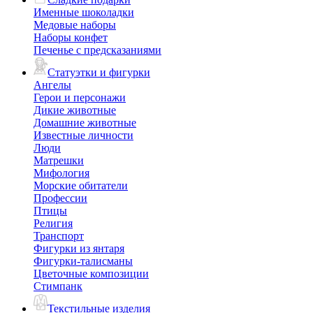
Именные шоколадки
Медовые наборы
Наборы конфет
Печенье с предсказаниями
Статуэтки и фигурки
Ангелы
Герои и персонажи
Дикие животные
Домашние животные
Известные личности
Люди
Матрешки
Мифология
Морские обитатели
Профессии
Птицы
Религия
Транспорт
Фигурки из янтаря
Фигурки-талисманы
Цветочные композиции
Стимпанк
Текстильные изделия