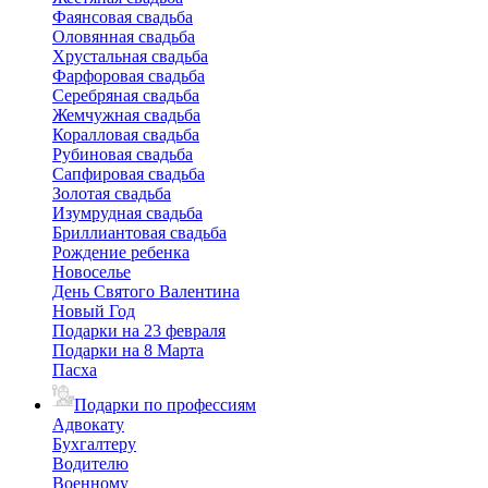
Фаянсовая свадьба
Оловянная свадьба
Хрустальная свадьба
Фарфоровая свадьба
Серебряная свадьба
Жемчужная свадьба
Коралловая свадьба
Рубиновая свадьба
Сапфировая свадьба
Золотая свадьба
Изумрудная свадьба
Бриллиантовая свадьба
Рождение ребенка
Новоселье
День Святого Валентина
Новый Год
Подарки на 23 февраля
Подарки на 8 Марта
Пасха
Подарки по профессиям
Адвокату
Бухгалтеру
Водителю
Военному