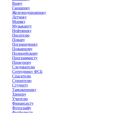
Врачу
Гаишнику
Железнодорожнику
Летчику
Моряку
Музыканту
Нефтянику
Писателю
Повару
Пограничнику
Пожарному
Полицейскому
Программисту
Прокурору
Следователю
Сотруднику ФСБ
Спасателю
Строителю
Студенту
Таможеннику
Тренеру
Учителю
Финансисту
Фотографу
Футболисту