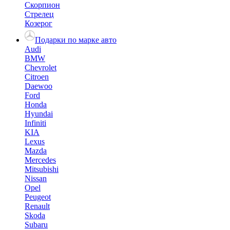
Скорпион
Стрелец
Козерог
Подарки по марке авто
Audi
BMW
Chevrolet
Citroen
Daewoo
Ford
Honda
Hyundai
Infiniti
KIA
Lexus
Mazda
Mercedes
Mitsubishi
Nissan
Opel
Peugeot
Renault
Skoda
Subaru