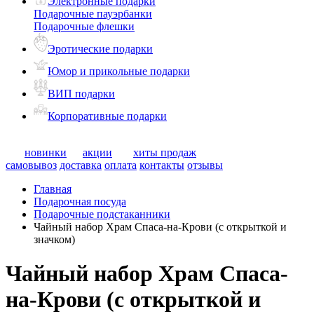
Электронные подарки
Подарочные пауэрбанки
Подарочные флешки
Эротические подарки
Юмор и прикольные подарки
ВИП подарки
Корпоративные подарки
новинки
акции
хиты продаж
самовывоз
доставка
оплата
контакты
отзывы
Главная
Подарочная посуда
Подарочные подстаканники
Чайный набор Храм Спаса-на-Крови (с открыткой и
значком)
Чайный набор Храм Спаса-
на-Крови (с открыткой и