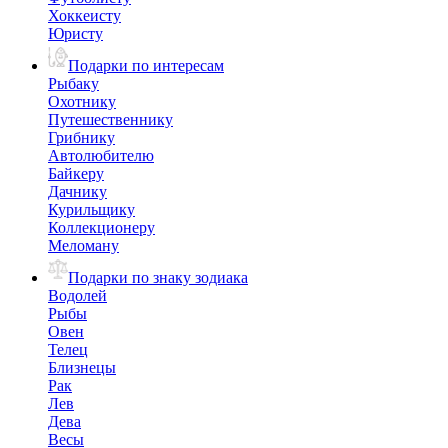
Хоккеисту
Юристу
Подарки по интересам
Рыбаку
Охотнику
Путешественнику
Грибнику
Автолюбителю
Байкеру
Дачнику
Курильщику
Коллекционеру
Меломану
Подарки по знаку зодиака
Водолей
Рыбы
Овен
Телец
Близнецы
Рак
Лев
Дева
Весы