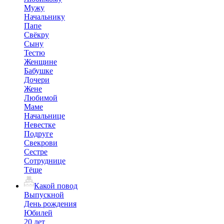
Мужу
Начальнику
Папе
Свёкру
Сыну
Тестю
Женщине
Бабушке
Дочери
Жене
Любимой
Маме
Начальнице
Невестке
Подруге
Свекрови
Сестре
Сотруднице
Тёще
Какой повод
Выпускной
День рождения
Юбилей
20 лет