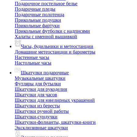
Подарочное постельное белье
Подарочные пледы
Подарочные полотенца
Прикольные подушки
Прикольные фартуки
Прикольные футболки с надписями
Халаты с именной вышивкой
Часы, будильники и метеостанции
Домашние метеостанции и барометры
Настенные часы
Настольные часы
Шкатулки подарочные
Музыкальные шкатулки
Футляры для бутылки
Шкатулки для рукоделия
Шкатулки для часов
Шкатулки для ювелирных украшений
Шкатулки из бересты
Шкатулки ручной работы
Шкатулки-сундучки
Шкатулки-фолианты, шкатулки-книги
Эксклюзивные шкатулки