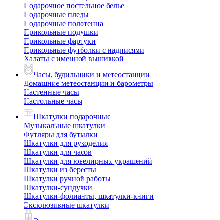
Подарочное постельное белье
Подарочные пледы
Подарочные полотенца
Прикольные подушки
Прикольные фартуки
Прикольные футболки с надписями
Халаты с именной вышивкой
Часы, будильники и метеостанции
Домашние метеостанции и барометры
Настенные часы
Настольные часы
Шкатулки подарочные
Музыкальные шкатулки
Футляры для бутылки
Шкатулки для рукоделия
Шкатулки для часов
Шкатулки для ювелирных украшений
Шкатулки из бересты
Шкатулки ручной работы
Шкатулки-сундучки
Шкатулки-фолианты, шкатулки-книги
Эксклюзивные шкатулки