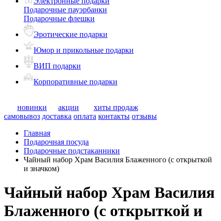
Электронные подарки
Подарочные пауэрбанки
Подарочные флешки
Эротические подарки
Юмор и прикольные подарки
ВИП подарки
Корпоративные подарки
новинки
акции
хиты продаж
самовывоз
доставка
оплата
контакты
отзывы
Главная
Подарочная посуда
Подарочные подстаканники
Чайный набор Храм Василия Блаженного (с открыткой
и значком)
Чайный набор Храм Василия
Блаженного (с открыткой и