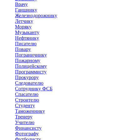
Врачу
Гаишнику
Железнодорожнику
Летчику
Моряку
Музыканту
Нефтянику
Писателю
Повару
Пограничнику
Пожарному
Полицейскому
Программисту
Прокурору
Следователю
Сотруднику ФСБ
Спасателю
Строителю
Студенту
Таможеннику
Тренеру
Учителю
Финансисту
Фотографу
Футболисту