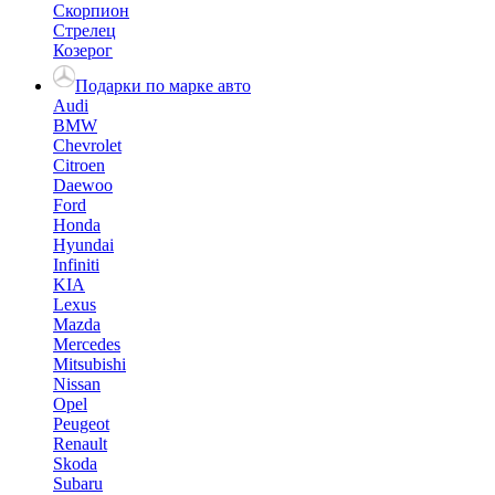
Скорпион
Стрелец
Козерог
Подарки по марке авто
Audi
BMW
Chevrolet
Citroen
Daewoo
Ford
Honda
Hyundai
Infiniti
KIA
Lexus
Mazda
Mercedes
Mitsubishi
Nissan
Opel
Peugeot
Renault
Skoda
Subaru