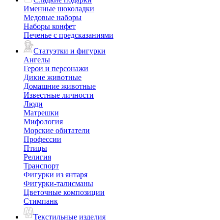
Именные шоколадки
Медовые наборы
Наборы конфет
Печенье с предсказаниями
Статуэтки и фигурки
Ангелы
Герои и персонажи
Дикие животные
Домашние животные
Известные личности
Люди
Матрешки
Мифология
Морские обитатели
Профессии
Птицы
Религия
Транспорт
Фигурки из янтаря
Фигурки-талисманы
Цветочные композиции
Стимпанк
Текстильные изделия