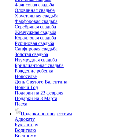
Фаянсовая свадьба
Оловянная свадьба
Хрустальная свадьба
Фарфоровая свадьба
Серебряная свадьба
Жемчужная свадьба
Коралловая свадьба
Рубиновая свадьба
Сапфировая свадьба
Золотая свадьба
Изумрудная свадьба
Бриллиантовая свадьба
Рождение ребенка
Новоселье
День Святого Валентина
Новый Год
Подарки на 23 февраля
Подарки на 8 Марта
Пасха
Подарки по профессиям
Адвокату
Бухгалтеру
Водителю
Военному