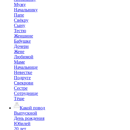
Мужу
Начальнику
Папе
Свёкру
Сыну
Тестю
Женщине
Бабушке
Дочери
Жене
Любимой
Маме
Начальнице
Невестке
Подруге
Свекрови
Сестре
Сотруднице
Тёще
Какой повод
Выпускной
День рождения
Юбилей
20 лет