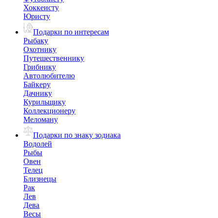
Хоккеисту
Юристу
Подарки по интересам
Рыбаку
Охотнику
Путешественнику
Грибнику
Автолюбителю
Байкеру
Дачнику
Курильщику
Коллекционеру
Меломану
Подарки по знаку зодиака
Водолей
Рыбы
Овен
Телец
Близнецы
Рак
Лев
Дева
Весы