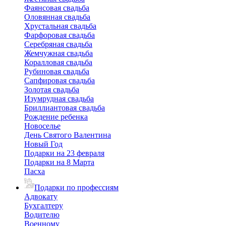
Фаянсовая свадьба
Оловянная свадьба
Хрустальная свадьба
Фарфоровая свадьба
Серебряная свадьба
Жемчужная свадьба
Коралловая свадьба
Рубиновая свадьба
Сапфировая свадьба
Золотая свадьба
Изумрудная свадьба
Бриллиантовая свадьба
Рождение ребенка
Новоселье
День Святого Валентина
Новый Год
Подарки на 23 февраля
Подарки на 8 Марта
Пасха
Подарки по профессиям
Адвокату
Бухгалтеру
Водителю
Военному