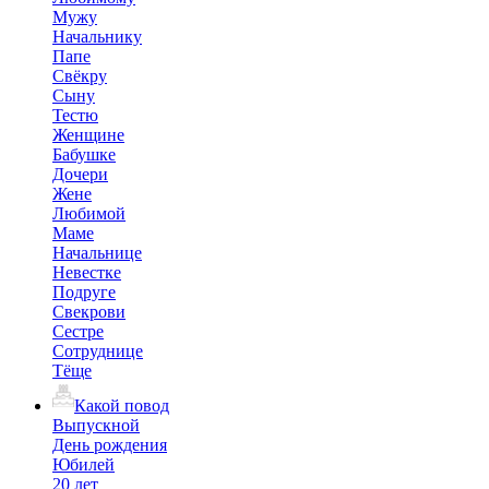
Мужу
Начальнику
Папе
Свёкру
Сыну
Тестю
Женщине
Бабушке
Дочери
Жене
Любимой
Маме
Начальнице
Невестке
Подруге
Свекрови
Сестре
Сотруднице
Тёще
Какой повод
Выпускной
День рождения
Юбилей
20 лет