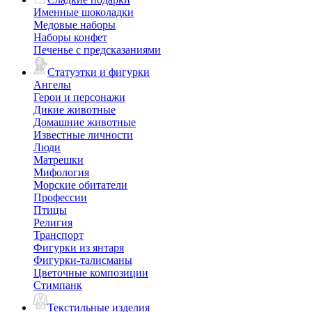
Именные шоколадки
Медовые наборы
Наборы конфет
Печенье с предсказаниями
Статуэтки и фигурки
Ангелы
Герои и персонажи
Дикие животные
Домашние животные
Известные личности
Люди
Матрешки
Мифология
Морские обитатели
Профессии
Птицы
Религия
Транспорт
Фигурки из янтаря
Фигурки-талисманы
Цветочные композиции
Стимпанк
Текстильные изделия