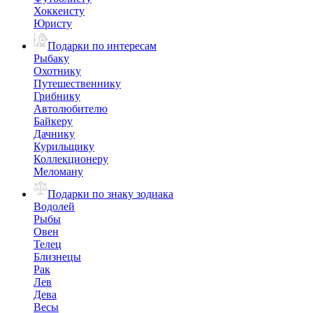
Хоккеисту
Юристу
Подарки по интересам
Рыбаку
Охотнику
Путешественнику
Грибнику
Автолюбителю
Байкеру
Дачнику
Курильщику
Коллекционеру
Меломану
Подарки по знаку зодиака
Водолей
Рыбы
Овен
Телец
Близнецы
Рак
Лев
Дева
Весы