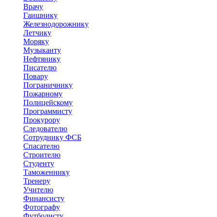
Врачу
Гаишнику
Железнодорожнику
Летчику
Моряку
Музыканту
Нефтянику
Писателю
Повару
Пограничнику
Пожарному
Полицейскому
Программисту
Прокурору
Следователю
Сотруднику ФСБ
Спасателю
Строителю
Студенту
Таможеннику
Тренеру
Учителю
Финансисту
Фотографу
Футболисту