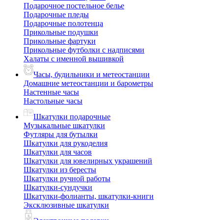
Подарочное постельное белье
Подарочные пледы
Подарочные полотенца
Прикольные подушки
Прикольные фартуки
Прикольные футболки с надписями
Халаты с именной вышивкой
Часы, будильники и метеостанции
Домашние метеостанции и барометры
Настенные часы
Настольные часы
Шкатулки подарочные
Музыкальные шкатулки
Футляры для бутылки
Шкатулки для рукоделия
Шкатулки для часов
Шкатулки для ювелирных украшений
Шкатулки из бересты
Шкатулки ручной работы
Шкатулки-сундучки
Шкатулки-фолианты, шкатулки-книги
Эксклюзивные шкатулки