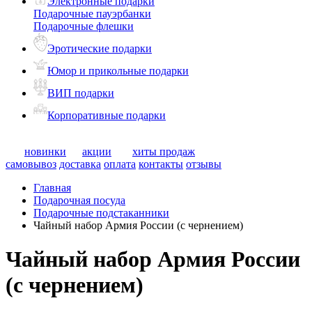
Электронные подарки
Подарочные пауэрбанки
Подарочные флешки
Эротические подарки
Юмор и прикольные подарки
ВИП подарки
Корпоративные подарки
новинки
акции
хиты продаж
самовывоз
доставка
оплата
контакты
отзывы
Главная
Подарочная посуда
Подарочные подстаканники
Чайный набор Армия России (с чернением)
Чайный набор Армия России
(с чернением)