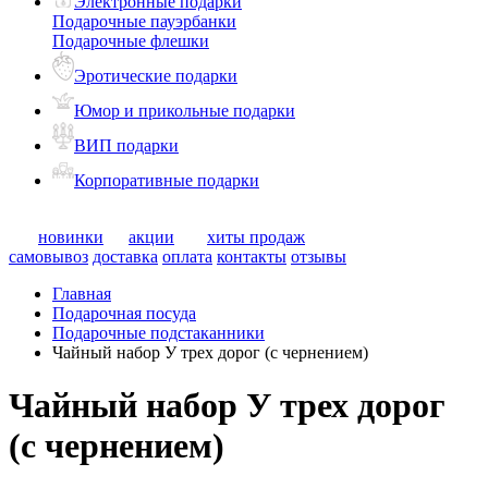
Электронные подарки
Подарочные пауэрбанки
Подарочные флешки
Эротические подарки
Юмор и прикольные подарки
ВИП подарки
Корпоративные подарки
новинки
акции
хиты продаж
самовывоз
доставка
оплата
контакты
отзывы
Главная
Подарочная посуда
Подарочные подстаканники
Чайный набор У трех дорог (с чернением)
Чайный набор У трех дорог
(с чернением)