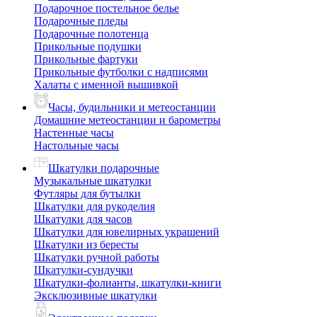
Подарочное постельное белье
Подарочные пледы
Подарочные полотенца
Прикольные подушки
Прикольные фартуки
Прикольные футболки с надписями
Халаты с именной вышивкой
Часы, будильники и метеостанции
Домашние метеостанции и барометры
Настенные часы
Настольные часы
Шкатулки подарочные
Музыкальные шкатулки
Футляры для бутылки
Шкатулки для рукоделия
Шкатулки для часов
Шкатулки для ювелирных украшений
Шкатулки из бересты
Шкатулки ручной работы
Шкатулки-сундучки
Шкатулки-фолианты, шкатулки-книги
Эксклюзивные шкатулки