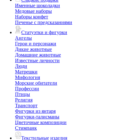
Именные шоколадки
Медовые наборы
Наборы конфет
Печенье с предсказаниями
Статуэтки и фигурки
Ангелы
Герои и персонажи
Дикие животные
Домашние животные
Известные личности
Люди
Матрешки
Мифология
Морские обитатели
Профессии
Птицы
Религия
Транспорт
Фигурки из янтаря
Фигурки-талисманы
Цветочные композиции
Стимпанк
Текстильные изделия