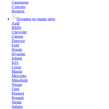
Скорпион
Стрелец
Козерог
Подарки по марке авто
Audi
BMW
Chevrolet
Citroen
Daewoo
Ford
Honda
Hyundai
Infiniti
KIA
Lexus
Mazda
Mercedes
Mitsubishi
Nissan
Opel
Peugeot
Renault
Skoda
Subaru