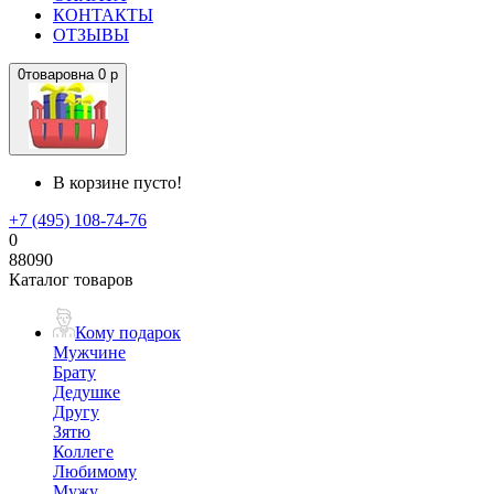
КОНТАКТЫ
ОТЗЫВЫ
0
товаров
на
0 р
В корзине пусто!
+7 (495) 108-74-76
0
88090
Каталог товаров
Кому подарок
Мужчине
Брату
Дедушке
Другу
Зятю
Коллеге
Любимому
Мужу