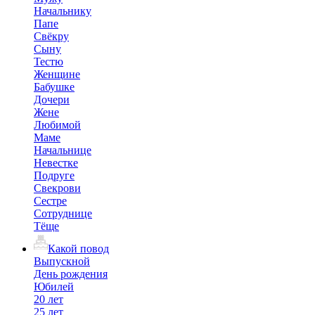
Начальнику
Папе
Свёкру
Сыну
Тестю
Женщине
Бабушке
Дочери
Жене
Любимой
Маме
Начальнице
Невестке
Подруге
Свекрови
Сестре
Сотруднице
Тёще
Какой повод
Выпускной
День рождения
Юбилей
20 лет
25 лет