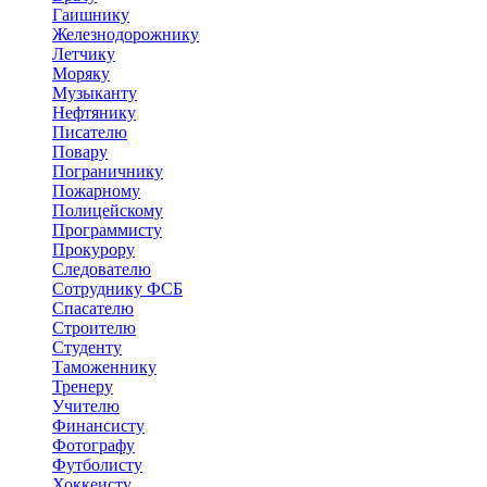
Гаишнику
Железнодорожнику
Летчику
Моряку
Музыканту
Нефтянику
Писателю
Повару
Пограничнику
Пожарному
Полицейскому
Программисту
Прокурору
Следователю
Сотруднику ФСБ
Спасателю
Строителю
Студенту
Таможеннику
Тренеру
Учителю
Финансисту
Фотографу
Футболисту
Хоккеисту