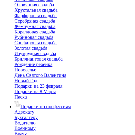
Оловянная свадьба
Хрустальная свадьба
Фарфоровая свадьба
Серебряная свадьба
Жемчужная свадьба
Коралловая свадьба
Рубиновая свадьба
Сапфировая свадьба
Золотая свадьба
Изумрудная свадьба
Бриллиантовая свадьба
Рождение ребенка
Новоселье
День Святого Валентина
Новый Год
Подарки на 23 февраля
Подарки на 8 Марта
Пасха
Подарки по профессиям
Адвокату
Бухгалтеру
Водителю
Военному
Врачу