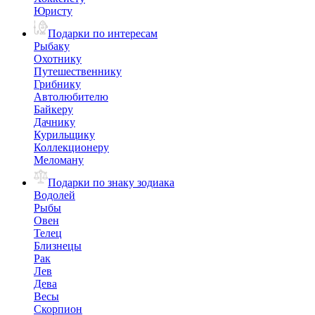
Юристу
Подарки по интересам
Рыбаку
Охотнику
Путешественнику
Грибнику
Автолюбителю
Байкеру
Дачнику
Курильщику
Коллекционеру
Меломану
Подарки по знаку зодиака
Водолей
Рыбы
Овен
Телец
Близнецы
Рак
Лев
Дева
Весы
Скорпион