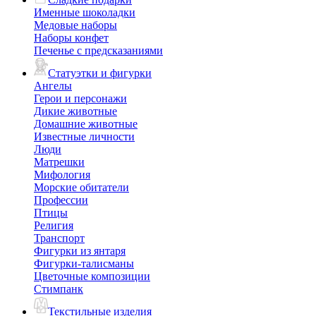
Именные шоколадки
Медовые наборы
Наборы конфет
Печенье с предсказаниями
Статуэтки и фигурки
Ангелы
Герои и персонажи
Дикие животные
Домашние животные
Известные личности
Люди
Матрешки
Мифология
Морские обитатели
Профессии
Птицы
Религия
Транспорт
Фигурки из янтаря
Фигурки-талисманы
Цветочные композиции
Стимпанк
Текстильные изделия