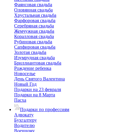
Фаянсовая свадьба
Оловянная свадьба
Хрустальная свадьба
Фарфоровая свадьба
Серебряная свадьба
Жемчужная свадьба
Коралловая свадьба
Рубиновая свадьба
Сапфировая свадьба
Золотая свадьба
Изумрудная свадьба
Бриллиантовая свадьба
Рождение ребенка
Новоселье
День Святого Валентина
Новый Год
Подарки на 23 февраля
Подарки на 8 Марта
Пасха
Подарки по профессиям
Адвокату
Бухгалтеру
Водителю
Военному