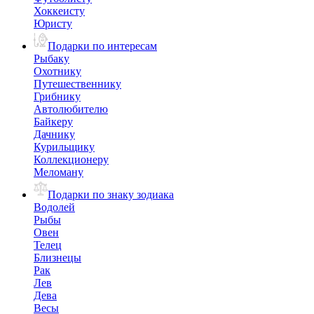
Хоккеисту
Юристу
Подарки по интересам
Рыбаку
Охотнику
Путешественнику
Грибнику
Автолюбителю
Байкеру
Дачнику
Курильщику
Коллекционеру
Меломану
Подарки по знаку зодиака
Водолей
Рыбы
Овен
Телец
Близнецы
Рак
Лев
Дева
Весы