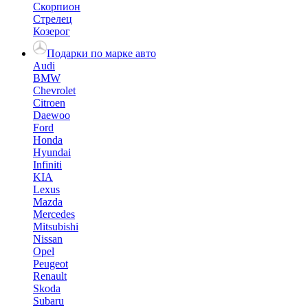
Скорпион
Стрелец
Козерог
Подарки по марке авто
Audi
BMW
Chevrolet
Citroen
Daewoo
Ford
Honda
Hyundai
Infiniti
KIA
Lexus
Mazda
Mercedes
Mitsubishi
Nissan
Opel
Peugeot
Renault
Skoda
Subaru