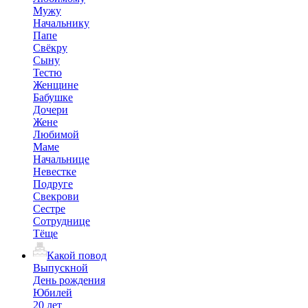
Мужу
Начальнику
Папе
Свёкру
Сыну
Тестю
Женщине
Бабушке
Дочери
Жене
Любимой
Маме
Начальнице
Невестке
Подруге
Свекрови
Сестре
Сотруднице
Тёще
Какой повод
Выпускной
День рождения
Юбилей
20 лет