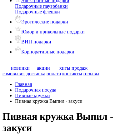
Электронные подарки
Подарочные пауэрбанки
Подарочные флешки
Эротические подарки
Юмор и прикольные подарки
ВИП подарки
Корпоративные подарки
новинки
акции
хиты продаж
самовывоз
доставка
оплата
контакты
отзывы
Главная
Подарочная посуда
Пивные кружки
Пивная кружка Выпил - закуси
Пивная кружка Выпил -
закуси