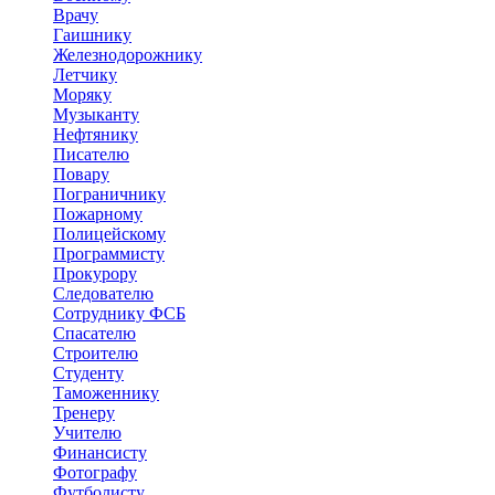
Врачу
Гаишнику
Железнодорожнику
Летчику
Моряку
Музыканту
Нефтянику
Писателю
Повару
Пограничнику
Пожарному
Полицейскому
Программисту
Прокурору
Следователю
Сотруднику ФСБ
Спасателю
Строителю
Студенту
Таможеннику
Тренеру
Учителю
Финансисту
Фотографу
Футболисту