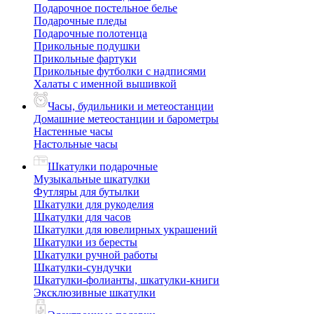
Подарочное постельное белье
Подарочные пледы
Подарочные полотенца
Прикольные подушки
Прикольные фартуки
Прикольные футболки с надписями
Халаты с именной вышивкой
Часы, будильники и метеостанции
Домашние метеостанции и барометры
Настенные часы
Настольные часы
Шкатулки подарочные
Музыкальные шкатулки
Футляры для бутылки
Шкатулки для рукоделия
Шкатулки для часов
Шкатулки для ювелирных украшений
Шкатулки из бересты
Шкатулки ручной работы
Шкатулки-сундучки
Шкатулки-фолианты, шкатулки-книги
Эксклюзивные шкатулки