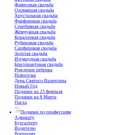
Фаянсовая свадьба
Оловянная свадьба
Хрустальная свадьба
Фарфоровая свадьба
Серебряная свадьба
Жемчужная свадьба
Коралловая свадьба
Рубиновая свадьба
Сапфировая свадьба
Золотая свадьба
Изумрудная свадьба
Бриллиантовая свадьба
Рождение ребенка
Новоселье
День Святого Валентина
Новый Год
Подарки на 23 февраля
Подарки на 8 Марта
Пасха
Подарки по профессиям
Адвокату
Бухгалтеру
Водителю
Военному