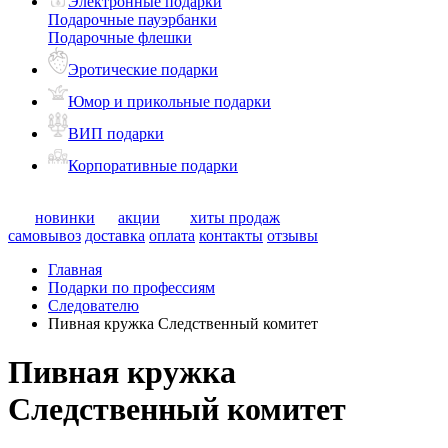
Электронные подарки
Подарочные пауэрбанки
Подарочные флешки
Эротические подарки
Юмор и прикольные подарки
ВИП подарки
Корпоративные подарки
новинки
акции
хиты продаж
самовывоз
доставка
оплата
контакты
отзывы
Главная
Подарки по профессиям
Следователю
Пивная кружка Следственный комитет
Пивная кружка
Следственный комитет