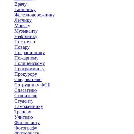
Врачу
Гаишнику
Железнодорожнику
Летчику
Моряку
Музыканту
Нефтянику
Писателю
Повару
Пограничнику
Пожарному
Полицейскому
Программисту
Прокурору
Следователю
Сотруднику ФСБ
Спасателю
Строителю
Студенту
Таможеннику
Тренеру
Учителю
Финансисту
Фотографу
Футболисту