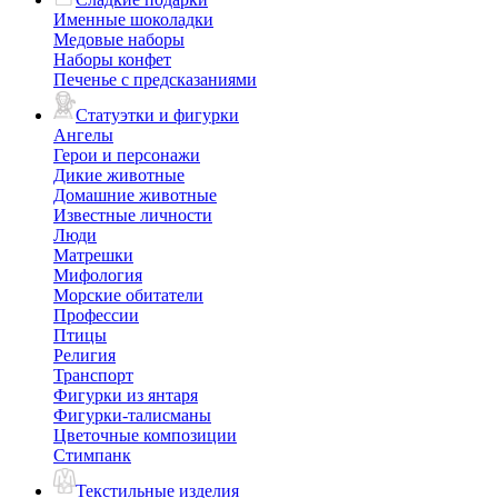
Именные шоколадки
Медовые наборы
Наборы конфет
Печенье с предсказаниями
Статуэтки и фигурки
Ангелы
Герои и персонажи
Дикие животные
Домашние животные
Известные личности
Люди
Матрешки
Мифология
Морские обитатели
Профессии
Птицы
Религия
Транспорт
Фигурки из янтаря
Фигурки-талисманы
Цветочные композиции
Стимпанк
Текстильные изделия