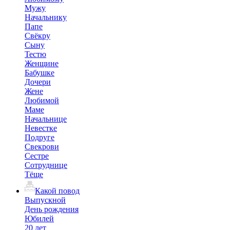
Мужу
Начальнику
Папе
Свёкру
Сыну
Тестю
Женщине
Бабушке
Дочери
Жене
Любимой
Маме
Начальнице
Невестке
Подруге
Свекрови
Сестре
Сотруднице
Тёще
Какой повод
Выпускной
День рождения
Юбилей
20 лет