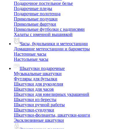
Подарочное постельное белье
Подарочные пледы
Подарочные полотенца
Прикольные подушки
Прикольные фартуки
Прикольные футболки с надписями
Халаты с именной вышивкой
Часы, будильники и метеостанции
Домашние метеостанции и барометры
Настенные часы
Настольные часы
Шкатулки подарочные
Музыкальные шкатулки
Футляры для бутылки
Шкатулки для рукоделия
Шкатулки для часов
Шкатулки для ювелирных украшений
Шкатулки из бересты
Шкатулки ручной работы
Шкатулки-сундучки
Шкатулки-фолианты, шкатулки-книги
Эксклюзивные шкатулки