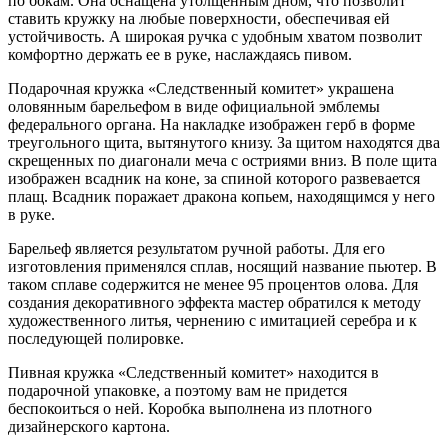
по бокам. Она оснащена утолщенным дном, что позволит
ставить кружку на любые поверхности, обеспечивая ей
устойчивость. А широкая ручка с удобным хватом позволит
комфортно держать ее в руке, наслаждаясь пивом.
Подарочная кружка «Следственный комитет» украшена
оловянным барельефом в виде официальной эмблемы
федерального органа. На накладке изображен герб в форме
треугольного щита, вытянутого книзу. За щитом находятся два
скрещенных по диагонали меча с остриями вниз. В поле щита
изображен всадник на коне, за спиной которого развевается
плащ. Всадник поражает дракона копьем, находящимся у него
в руке.
Барельеф является результатом ручной работы. Для его
изготовления применялся сплав, носящий название пьютер. В
таком сплаве содержится не менее 95 процентов олова. Для
создания декоративного эффекта мастер обратился к методу
художественного литья, чернению с имитацией серебра и к
последующей полировке.
Пивная кружка «Следственный комитет» находится в
подарочной упаковке, а поэтому вам не придется
беспокоиться о ней. Коробка выполнена из плотного
дизайнерского картона.