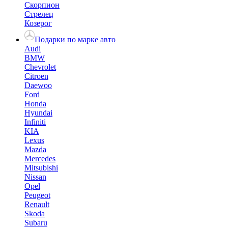
Скорпион
Стрелец
Козерог
Подарки по марке авто
Audi
BMW
Chevrolet
Citroen
Daewoo
Ford
Honda
Hyundai
Infiniti
KIA
Lexus
Mazda
Mercedes
Mitsubishi
Nissan
Opel
Peugeot
Renault
Skoda
Subaru