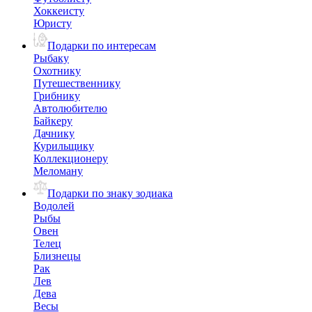
Хоккеисту
Юристу
Подарки по интересам
Рыбаку
Охотнику
Путешественнику
Грибнику
Автолюбителю
Байкеру
Дачнику
Курильщику
Коллекционеру
Меломану
Подарки по знаку зодиака
Водолей
Рыбы
Овен
Телец
Близнецы
Рак
Лев
Дева
Весы