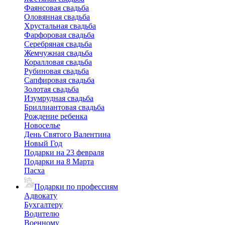
Фаянсовая свадьба
Оловянная свадьба
Хрустальная свадьба
Фарфоровая свадьба
Серебряная свадьба
Жемчужная свадьба
Коралловая свадьба
Рубиновая свадьба
Сапфировая свадьба
Золотая свадьба
Изумрудная свадьба
Бриллиантовая свадьба
Рождение ребенка
Новоселье
День Святого Валентина
Новый Год
Подарки на 23 февраля
Подарки на 8 Марта
Пасха
Подарки по профессиям
Адвокату
Бухгалтеру
Водителю
Военному