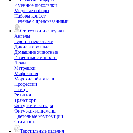
Именные шоколадки
Медовые наборы
Наборы конфет
Печенье с предсказаниями
Статуэтки и фигурки
Ангелы
Герои и персонажи
Дикие животные
Домашние животные
Известные личности
Люди
Матрешки
Мифология
Морские обитатели
Профессии
Птицы
Религия
Транспорт
Фигурки из янтаря
Фигурки-талисманы
Цветочные композиции
Стимпанк
Текстильные изделия