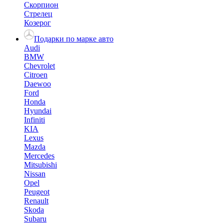
Скорпион
Стрелец
Козерог
Подарки по марке авто
Audi
BMW
Chevrolet
Citroen
Daewoo
Ford
Honda
Hyundai
Infiniti
KIA
Lexus
Mazda
Mercedes
Mitsubishi
Nissan
Opel
Peugeot
Renault
Skoda
Subaru