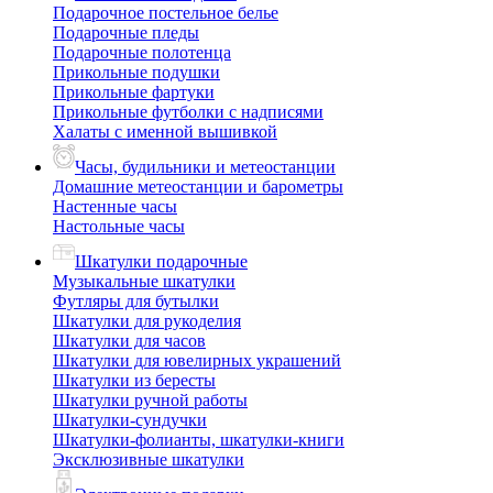
Подарочное постельное белье
Подарочные пледы
Подарочные полотенца
Прикольные подушки
Прикольные фартуки
Прикольные футболки с надписями
Халаты с именной вышивкой
Часы, будильники и метеостанции
Домашние метеостанции и барометры
Настенные часы
Настольные часы
Шкатулки подарочные
Музыкальные шкатулки
Футляры для бутылки
Шкатулки для рукоделия
Шкатулки для часов
Шкатулки для ювелирных украшений
Шкатулки из бересты
Шкатулки ручной работы
Шкатулки-сундучки
Шкатулки-фолианты, шкатулки-книги
Эксклюзивные шкатулки