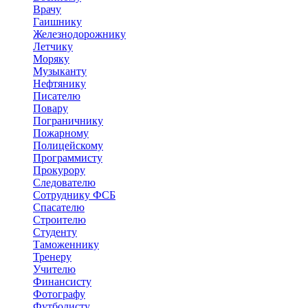
Врачу
Гаишнику
Железнодорожнику
Летчику
Моряку
Музыканту
Нефтянику
Писателю
Повару
Пограничнику
Пожарному
Полицейскому
Программисту
Прокурору
Следователю
Сотруднику ФСБ
Спасателю
Строителю
Студенту
Таможеннику
Тренеру
Учителю
Финансисту
Фотографу
Футболисту