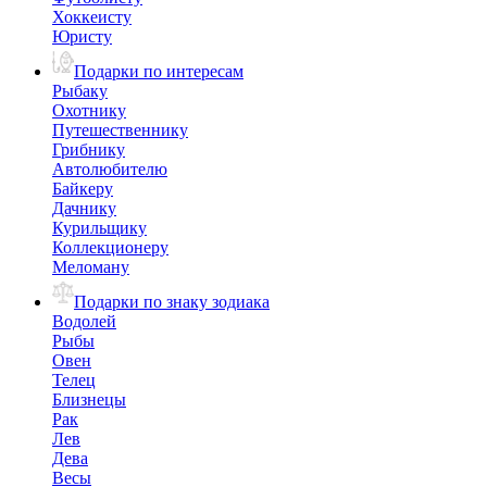
Хоккеисту
Юристу
Подарки по интересам
Рыбаку
Охотнику
Путешественнику
Грибнику
Автолюбителю
Байкеру
Дачнику
Курильщику
Коллекционеру
Меломану
Подарки по знаку зодиака
Водолей
Рыбы
Овен
Телец
Близнецы
Рак
Лев
Дева
Весы