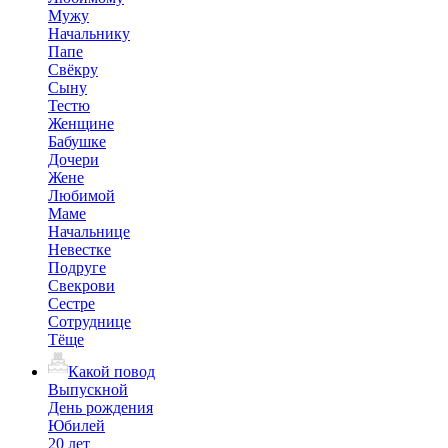
Мужу
Начальнику
Папе
Свёкру
Сыну
Тестю
Женщине
Бабушке
Дочери
Жене
Любимой
Маме
Начальнице
Невестке
Подруге
Свекрови
Сестре
Сотруднице
Тёще
Какой повод
Выпускной
День рождения
Юбилей
20 лет