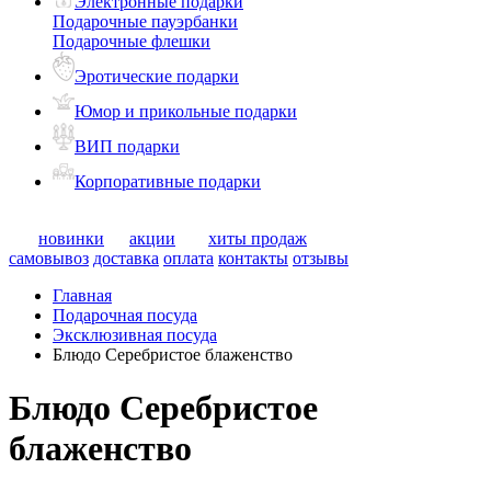
Электронные подарки
Подарочные пауэрбанки
Подарочные флешки
Эротические подарки
Юмор и прикольные подарки
ВИП подарки
Корпоративные подарки
новинки
акции
хиты продаж
самовывоз
доставка
оплата
контакты
отзывы
Главная
Подарочная посуда
Эксклюзивная посуда
Блюдо Серебристое блаженство
Блюдо Серебристое
блаженство