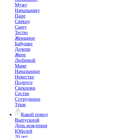
Мужу
Начальнику
Папе
Свёкру
Сыну
Тестю
Женщине
Бабушке
Дочери
Жене
Любимой
Маме
Начальнице
Невестке
Подруге
Свекрови
Сестре
Сотруднице
Тёще
Какой повод
Выпускной
День рождения
Юбилей
20 лет