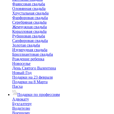
Фаянсовая свадьба
Оловянная свадьба
Хрустальная свадьба
Фарфоровая свадьба
Серебряная свадьба
Жемчужная свадьба
Коралловая свадьба
Рубиновая свадьба
Сапфировая свадьба
Золотая свадьба
Изумрудная свадьба
Бриллиантовая свадьба
Рождение ребенка
Новоселье
День Святого Валентина
Новый Год
Подарки на 23 февраля
Подарки на 8 Марта
Пасха
Подарки по профессиям
Адвокату
Бухгалтеру
Водителю
Военному