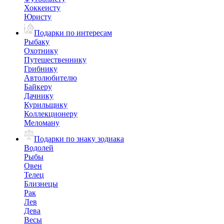
Хоккеисту
Юристу
Подарки по интересам
Рыбаку
Охотнику
Путешественнику
Грибнику
Автолюбителю
Байкеру
Дачнику
Курильщику
Коллекционеру
Меломану
Подарки по знаку зодиака
Водолей
Рыбы
Овен
Телец
Близнецы
Рак
Лев
Дева
Весы