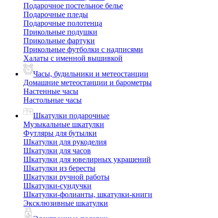
Подарочное постельное белье
Подарочные пледы
Подарочные полотенца
Прикольные подушки
Прикольные фартуки
Прикольные футболки с надписями
Халаты с именной вышивкой
Часы, будильники и метеостанции
Домашние метеостанции и барометры
Настенные часы
Настольные часы
Шкатулки подарочные
Музыкальные шкатулки
Футляры для бутылки
Шкатулки для рукоделия
Шкатулки для часов
Шкатулки для ювелирных украшений
Шкатулки из бересты
Шкатулки ручной работы
Шкатулки-сундучки
Шкатулки-фолианты, шкатулки-книги
Эксклюзивные шкатулки