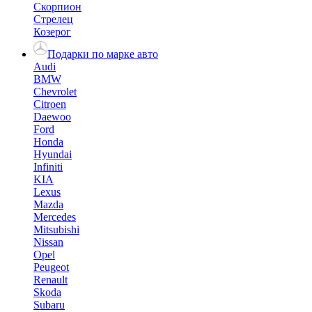
Скорпион
Стрелец
Козерог
Подарки по марке авто
Audi
BMW
Chevrolet
Citroen
Daewoo
Ford
Honda
Hyundai
Infiniti
KIA
Lexus
Mazda
Mercedes
Mitsubishi
Nissan
Opel
Peugeot
Renault
Skoda
Subaru