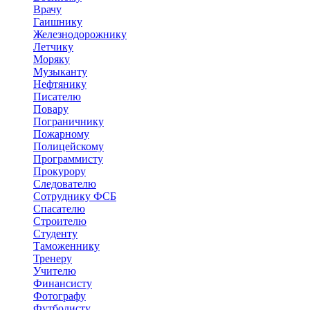
Врачу
Гаишнику
Железнодорожнику
Летчику
Моряку
Музыканту
Нефтянику
Писателю
Повару
Пограничнику
Пожарному
Полицейскому
Программисту
Прокурору
Следователю
Сотруднику ФСБ
Спасателю
Строителю
Студенту
Таможеннику
Тренеру
Учителю
Финансисту
Фотографу
Футболисту