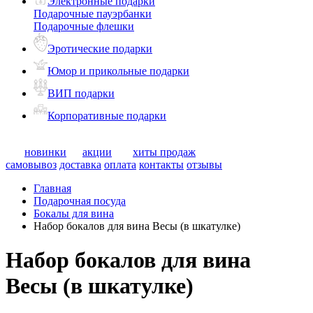
Электронные подарки
Подарочные пауэрбанки
Подарочные флешки
Эротические подарки
Юмор и прикольные подарки
ВИП подарки
Корпоративные подарки
новинки
акции
хиты продаж
самовывоз
доставка
оплата
контакты
отзывы
Главная
Подарочная посуда
Бокалы для вина
Набор бокалов для вина Весы (в шкатулке)
Набор бокалов для вина
Весы (в шкатулке)