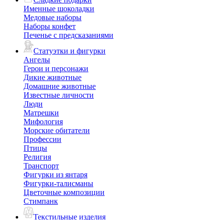
Именные шоколадки
Медовые наборы
Наборы конфет
Печенье с предсказаниями
Статуэтки и фигурки
Ангелы
Герои и персонажи
Дикие животные
Домашние животные
Известные личности
Люди
Матрешки
Мифология
Морские обитатели
Профессии
Птицы
Религия
Транспорт
Фигурки из янтаря
Фигурки-талисманы
Цветочные композиции
Стимпанк
Текстильные изделия