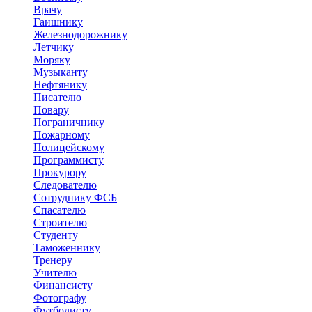
Врачу
Гаишнику
Железнодорожнику
Летчику
Моряку
Музыканту
Нефтянику
Писателю
Повару
Пограничнику
Пожарному
Полицейскому
Программисту
Прокурору
Следователю
Сотруднику ФСБ
Спасателю
Строителю
Студенту
Таможеннику
Тренеру
Учителю
Финансисту
Фотографу
Футболисту