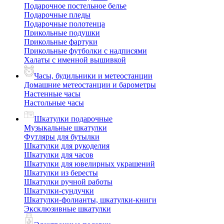
Подарочное постельное белье
Подарочные пледы
Подарочные полотенца
Прикольные подушки
Прикольные фартуки
Прикольные футболки с надписями
Халаты с именной вышивкой
Часы, будильники и метеостанции
Домашние метеостанции и барометры
Настенные часы
Настольные часы
Шкатулки подарочные
Музыкальные шкатулки
Футляры для бутылки
Шкатулки для рукоделия
Шкатулки для часов
Шкатулки для ювелирных украшений
Шкатулки из бересты
Шкатулки ручной работы
Шкатулки-сундучки
Шкатулки-фолианты, шкатулки-книги
Эксклюзивные шкатулки