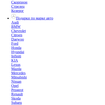
Скорпион
Стрелец
Козерог
Подарки по марке авто
Audi
BMW
Chevrolet
Citroen
Daewoo
Ford
Honda
Hyundai
Infiniti
KIA
Lexus
Mazda
Mercedes
Mitsubishi
Nissan
Opel
Peugeot
Renault
Skoda
Subaru