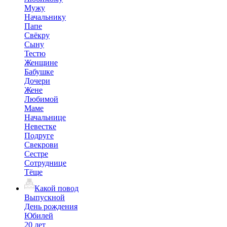
Мужу
Начальнику
Папе
Свёкру
Сыну
Тестю
Женщине
Бабушке
Дочери
Жене
Любимой
Маме
Начальнице
Невестке
Подруге
Свекрови
Сестре
Сотруднице
Тёще
Какой повод
Выпускной
День рождения
Юбилей
20 лет