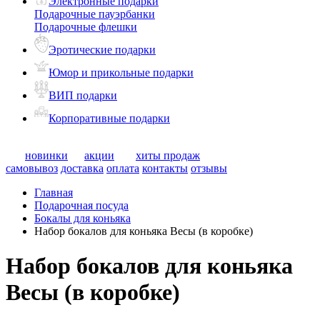
Электронные подарки
Подарочные пауэрбанки
Подарочные флешки
Эротические подарки
Юмор и прикольные подарки
ВИП подарки
Корпоративные подарки
новинки
акции
хиты продаж
самовывоз
доставка
оплата
контакты
отзывы
Главная
Подарочная посуда
Бокалы для коньяка
Набор бокалов для коньяка Весы (в коробке)
Набор бокалов для коньяка
Весы (в коробке)