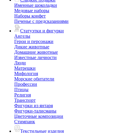
Именные шоколадки
Медовые наборы
Наборы конфет
Печенье с предсказаниями
Статуэтки и фигурки
Ангелы
Герои и персонажи
Дикие животные
Домашние животные
Известные личности
Люди
Матрешки
Мифология
Морские обитатели
Профессии
Птицы
Религия
Транспорт
Фигурки из янтаря
Фигурки-талисманы
Цветочные композиции
Стимпанк
Текстильные изделия