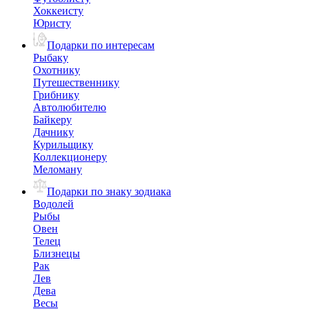
Хоккеисту
Юристу
Подарки по интересам
Рыбаку
Охотнику
Путешественнику
Грибнику
Автолюбителю
Байкеру
Дачнику
Курильщику
Коллекционеру
Меломану
Подарки по знаку зодиака
Водолей
Рыбы
Овен
Телец
Близнецы
Рак
Лев
Дева
Весы