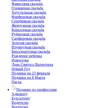
Фаянсовая свадьба
Оловянная свадьба
Хрустальная свадьба
Фарфоровая свадьба
Серебряная свадьба
Жемчужная свадьба
Коралловая свадьба
Рубиновая свадьба
Сапфировая свадьба
Золотая свадьба
Изумрудная свадьба
Бриллиантовая свадьба
Рождение ребенка
Новоселье
День Святого Валентина
Новый Год
Подарки на 23 февраля
Подарки на 8 Марта
Пасха
Подарки по профессиям
Адвокату
Бухгалтеру
Водителю
Военному