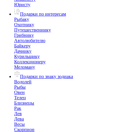
Юристу
Подарки по интересам
Рыбаку
Охотнику
Путешественнику
Грибнику
Автолюбителю
Байкеру
Дачнику
Курильщику
Коллекционеру
Меломану
Подарки по знаку зодиака
Водолей
Рыбы
Овен
Телец
Близнецы
Рак
Лев
Дева
Весы
Скорпион