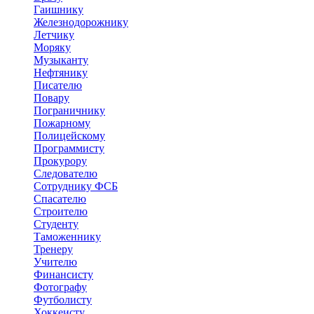
Гаишнику
Железнодорожнику
Летчику
Моряку
Музыканту
Нефтянику
Писателю
Повару
Пограничнику
Пожарному
Полицейскому
Программисту
Прокурору
Следователю
Сотруднику ФСБ
Спасателю
Строителю
Студенту
Таможеннику
Тренеру
Учителю
Финансисту
Фотографу
Футболисту
Хоккеисту