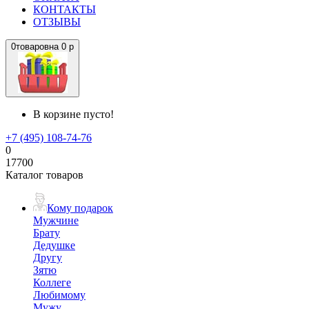
КОНТАКТЫ
ОТЗЫВЫ
0
товаров
на
0 р
В корзине пусто!
+7 (495) 108-74-76
0
17700
Каталог товаров
Кому подарок
Мужчине
Брату
Дедушке
Другу
Зятю
Коллеге
Любимому
Мужу