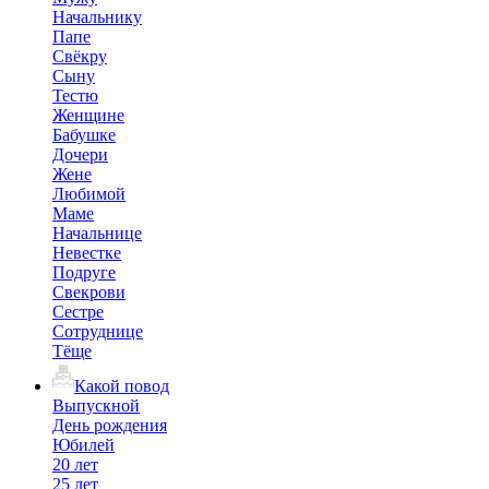
Начальнику
Папе
Свёкру
Сыну
Тестю
Женщине
Бабушке
Дочери
Жене
Любимой
Маме
Начальнице
Невестке
Подруге
Свекрови
Сестре
Сотруднице
Тёще
Какой повод
Выпускной
День рождения
Юбилей
20 лет
25 лет