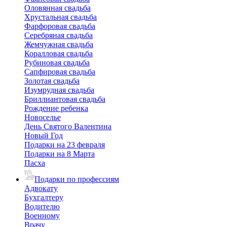
Оловянная свадьба
Хрустальная свадьба
Фарфоровая свадьба
Серебряная свадьба
Жемчужная свадьба
Коралловая свадьба
Рубиновая свадьба
Сапфировая свадьба
Золотая свадьба
Изумрудная свадьба
Бриллиантовая свадьба
Рождение ребенка
Новоселье
День Святого Валентина
Новый Год
Подарки на 23 февраля
Подарки на 8 Марта
Пасха
Подарки по профессиям
Адвокату
Бухгалтеру
Водителю
Военному
Врачу