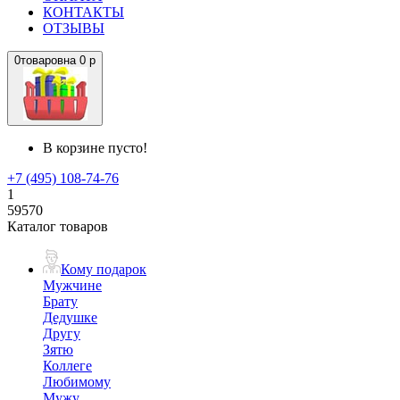
КОНТАКТЫ
ОТЗЫВЫ
0
товаров
на
0 р
В корзине пусто!
+7 (495) 108-74-76
1
59570
Каталог товаров
Кому подарок
Мужчине
Брату
Дедушке
Другу
Зятю
Коллеге
Любимому
Мужу