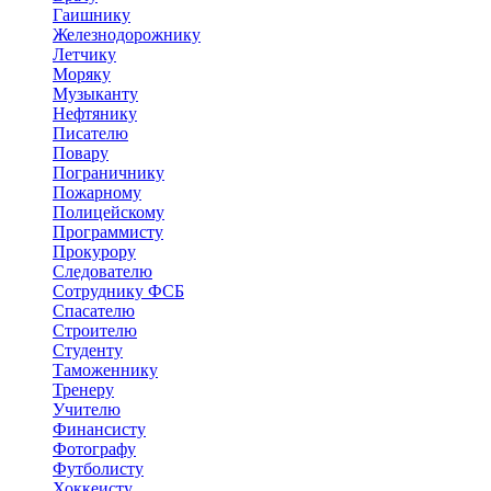
Гаишнику
Железнодорожнику
Летчику
Моряку
Музыканту
Нефтянику
Писателю
Повару
Пограничнику
Пожарному
Полицейскому
Программисту
Прокурору
Следователю
Сотруднику ФСБ
Спасателю
Строителю
Студенту
Таможеннику
Тренеру
Учителю
Финансисту
Фотографу
Футболисту
Хоккеисту