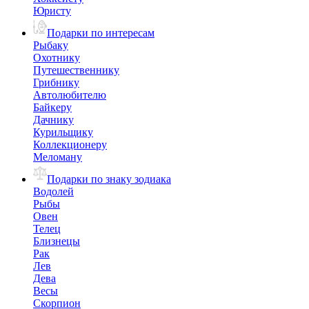
Юристу
Подарки по интересам
Рыбаку
Охотнику
Путешественнику
Грибнику
Автолюбителю
Байкеру
Дачнику
Курильщику
Коллекционеру
Меломану
Подарки по знаку зодиака
Водолей
Рыбы
Овен
Телец
Близнецы
Рак
Лев
Дева
Весы
Скорпион