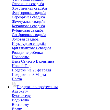
Оловянная свадьба
Хрустальная свадьба
Фарфоровая свадьба
Серебряная свадьба
Жемчужная свадьба
Коралловая свадьба
Рубиновая свадьба
Сапфировая свадьба
Золотая свадьба
Изумрудная свадьба
Бриллиантовая свадьба
Рождение ребенка
Новоселье
День Святого Валентина
Новый Год
Подарки на 23 февраля
Подарки на 8 Марта
Пасха
Подарки по профессиям
Адвокату
Бухгалтеру
Водителю
Военному
Врачу