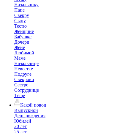
Начальнику
Папе
Свёкру
Сыну
Тестю
Женщине
Бабушке
Дочери
Жене
Любимой
Маме
Начальнице
Невестке
Подруге
Свекрови
Сестре
Сотруднице
Тёще
Какой повод
Выпускной
День рождения
Юбилей
20 лет
25 лет