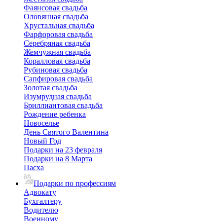
Фаянсовая свадьба
Оловянная свадьба
Хрустальная свадьба
Фарфоровая свадьба
Серебряная свадьба
Жемчужная свадьба
Коралловая свадьба
Рубиновая свадьба
Сапфировая свадьба
Золотая свадьба
Изумрудная свадьба
Бриллиантовая свадьба
Рождение ребенка
Новоселье
День Святого Валентина
Новый Год
Подарки на 23 февраля
Подарки на 8 Марта
Пасха
Подарки по профессиям
Адвокату
Бухгалтеру
Водителю
Военному