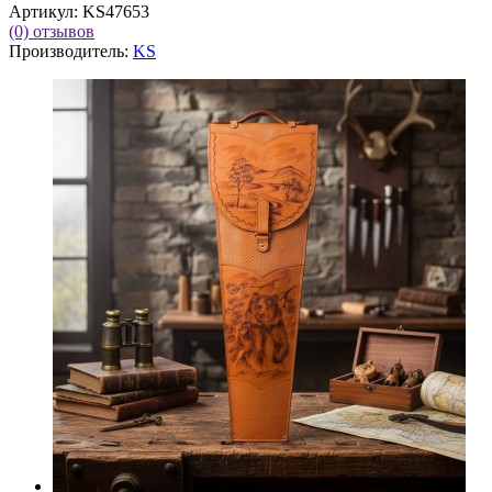
Артикул:
KS47653
(0)
отзывов
Производитель:
KS