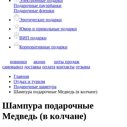
Электронные подарки
Подарочные пауэрбанки
Подарочные флешки
Эротические подарки
Юмор и прикольные подарки
ВИП подарки
Корпоративные подарки
новинки
акции
хиты продаж
самовывоз
доставка
оплата
контакты
отзывы
Главная
Отдых и туризм
Подарочные шампура
Шампура подарочные Медведь (в колчане)
Шампура подарочные
Медведь (в колчане)