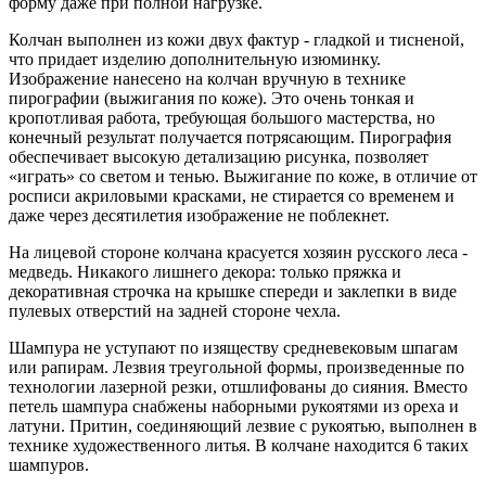
форму даже при полной нагрузке.
Колчан выполнен из кожи двух фактур - гладкой и тисненой,
что придает изделию дополнительную изюминку.
Изображение нанесено на колчан вручную в технике
пирографии (выжигания по коже). Это очень тонкая и
кропотливая работа, требующая большого мастерства, но
конечный результат получается потрясающим. Пирография
обеспечивает высокую детализацию рисунка, позволяет
«играть» со светом и тенью. Выжигание по коже, в отличие от
росписи акриловыми красками, не стирается со временем и
даже через десятилетия изображение не поблекнет.
На лицевой стороне колчана красуется хозяин русского леса -
медведь. Никакого лишнего декора: только пряжка и
декоративная строчка на крышке спереди и заклепки в виде
пулевых отверстий на задней стороне чехла.
Шампура не уступают по изяществу средневековым шпагам
или рапирам. Лезвия треугольной формы, произведенные по
технологии лазерной резки, отшлифованы до сияния. Вместо
петель шампура снабжены наборными рукоятями из ореха и
латуни. Притин, соединяющий лезвие с рукоятью, выполнен в
технике художественного литья. В колчане находится 6 таких
шампуров.