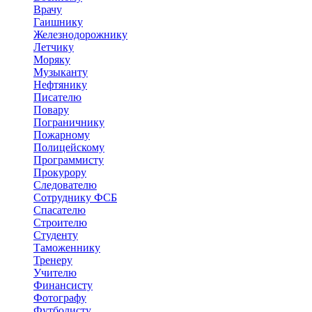
Врачу
Гаишнику
Железнодорожнику
Летчику
Моряку
Музыканту
Нефтянику
Писателю
Повару
Пограничнику
Пожарному
Полицейскому
Программисту
Прокурору
Следователю
Сотруднику ФСБ
Спасателю
Строителю
Студенту
Таможеннику
Тренеру
Учителю
Финансисту
Фотографу
Футболисту