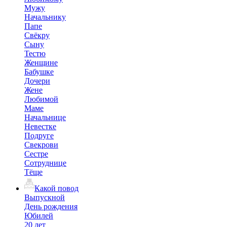
Мужу
Начальнику
Папе
Свёкру
Сыну
Тестю
Женщине
Бабушке
Дочери
Жене
Любимой
Маме
Начальнице
Невестке
Подруге
Свекрови
Сестре
Сотруднице
Тёще
Какой повод
Выпускной
День рождения
Юбилей
20 лет