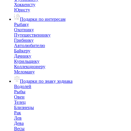
Хоккеисту
Юристу
Подарки по интересам
Рыбаку
Охотнику
Путешественнику
Грибнику
Автолюбителю
Байкеру
Дачнику
Курильщику
Коллекционеру
Меломану
Подарки по знаку зодиака
Водолей
Рыбы
Овен
Телец
Близнецы
Рак
Лев
Дева
Весы