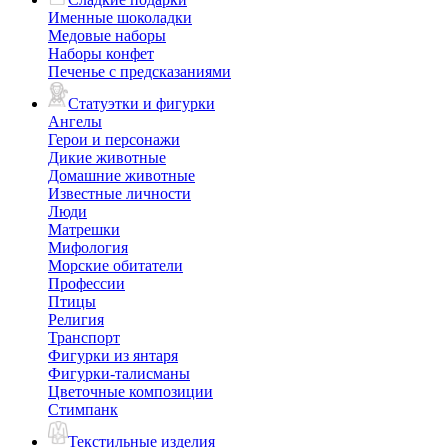
Именные шоколадки
Медовые наборы
Наборы конфет
Печенье с предсказаниями
Статуэтки и фигурки
Ангелы
Герои и персонажи
Дикие животные
Домашние животные
Известные личности
Люди
Матрешки
Мифология
Морские обитатели
Профессии
Птицы
Религия
Транспорт
Фигурки из янтаря
Фигурки-талисманы
Цветочные композиции
Стимпанк
Текстильные изделия