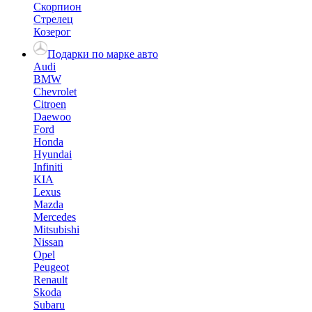
Скорпион
Стрелец
Козерог
Подарки по марке авто
Audi
BMW
Chevrolet
Citroen
Daewoo
Ford
Honda
Hyundai
Infiniti
KIA
Lexus
Mazda
Mercedes
Mitsubishi
Nissan
Opel
Peugeot
Renault
Skoda
Subaru