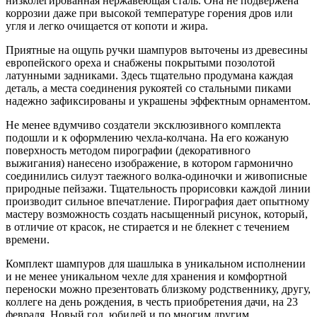
низколегированная нержавеющая сталь. Она не подвержена
коррозии даже при высокой температуре горения дров или
угля и легко очищается от копоти и жира.
Приятные на ощупь ручки шампуров выточены из древесины
европейского ореха и снабжены покрытыми позолотой
латунными задниками. Здесь тщательно продумана каждая
деталь, а места соединения рукоятей со стальными пиками
надежно зафиксированы и украшены эффектным орнаментом.
Не менее вдумчиво создатели эксклюзивного комплекта
подошли и к оформлению чехла-колчана. На его кожаную
поверхность методом пирографии (декоративного
выжигания) нанесено изображение, в котором гармонично
соединились силуэт таежного волка-одиночки и живописные
природные пейзажи. Тщательность прорисовки каждой линии
производит сильное впечатление. Пирография дает опытному
мастеру возможность создать насыщенный рисунок, который,
в отличие от красок, не стирается и не блекнет с течением
времени.
Комплект шампуров для шашлыка в уникальном исполнении
и не менее уникальном чехле для хранения и комфортной
переноски можно презентовать близкому родственнику, другу,
коллеге на день рождения, в честь приобретения дачи, на 23
февраля, Новый год, юбилей и по многим другим