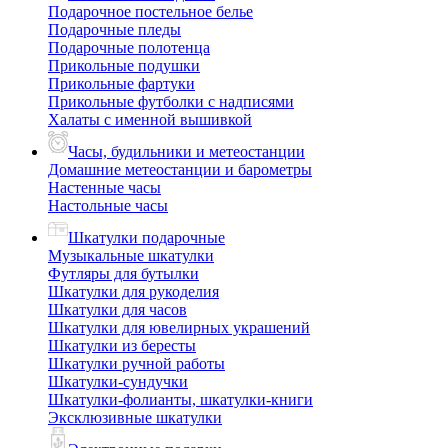
Подарочное постельное белье
Подарочные пледы
Подарочные полотенца
Прикольные подушки
Прикольные фартуки
Прикольные футболки с надписями
Халаты с именной вышивкой
Часы, будильники и метеостанции
Домашние метеостанции и барометры
Настенные часы
Настольные часы
Шкатулки подарочные
Музыкальные шкатулки
Футляры для бутылки
Шкатулки для рукоделия
Шкатулки для часов
Шкатулки для ювелирных украшений
Шкатулки из бересты
Шкатулки ручной работы
Шкатулки-сундучки
Шкатулки-фолианты, шкатулки-книги
Эксклюзивные шкатулки