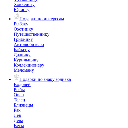
Хоккеисту
Юристу
Подарки по интересам
Рыбаку
Охотнику
Путешественнику
Грибнику
Автолюбителю
Байкеру
Дачнику
Курильщику
Коллекционеру
Меломану
Подарки по знаку зодиака
Водолей
Рыбы
Овен
Телец
Близнецы
Рак
Лев
Дева
Весы