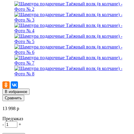
В избранное
Сравнить
13 998 р
Предзаказ
-
+