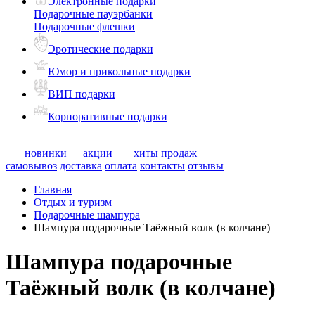
Электронные подарки
Подарочные пауэрбанки
Подарочные флешки
Эротические подарки
Юмор и прикольные подарки
ВИП подарки
Корпоративные подарки
новинки
акции
хиты продаж
самовывоз
доставка
оплата
контакты
отзывы
Главная
Отдых и туризм
Подарочные шампура
Шампура подарочные Таёжный волк (в колчане)
Шампура подарочные
Таёжный волк (в колчане)