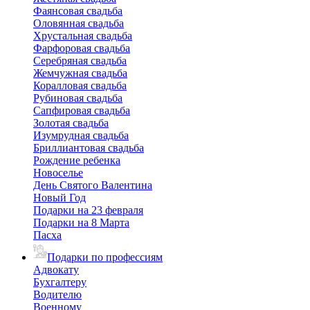
Фаянсовая свадьба
Оловянная свадьба
Хрустальная свадьба
Фарфоровая свадьба
Серебряная свадьба
Жемчужная свадьба
Коралловая свадьба
Рубиновая свадьба
Сапфировая свадьба
Золотая свадьба
Изумрудная свадьба
Бриллиантовая свадьба
Рождение ребенка
Новоселье
День Святого Валентина
Новый Год
Подарки на 23 февраля
Подарки на 8 Марта
Пасха
Подарки по профессиям
Адвокату
Бухгалтеру
Водителю
Военному