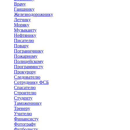
Врачу
Гаишнику
Железнодорожнику
Летчику
Моряку
Музыканту
Нефтянику
Писателю
Повару
Пограничнику
Пожарному
Полицейскому
Программисту
Прокурору
Следователю
Сотруднику ФСБ
Спасателю
Строителю
Студенту
Таможеннику
Тренеру
Учителю
Финансисту
Фотографу
Футболисту