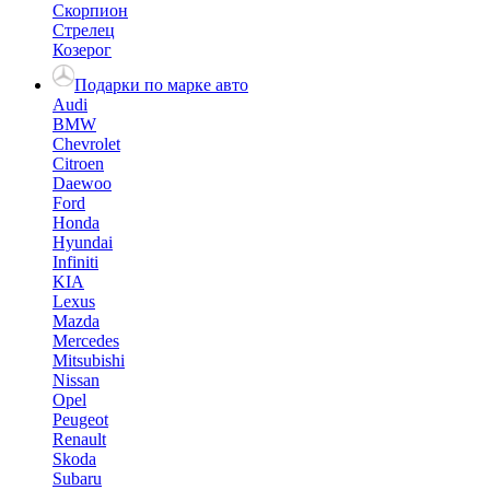
Скорпион
Стрелец
Козерог
Подарки по марке авто
Audi
BMW
Chevrolet
Citroen
Daewoo
Ford
Honda
Hyundai
Infiniti
KIA
Lexus
Mazda
Mercedes
Mitsubishi
Nissan
Opel
Peugeot
Renault
Skoda
Subaru