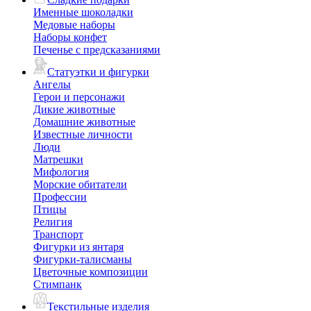
Именные шоколадки
Медовые наборы
Наборы конфет
Печенье с предсказаниями
Статуэтки и фигурки
Ангелы
Герои и персонажи
Дикие животные
Домашние животные
Известные личности
Люди
Матрешки
Мифология
Морские обитатели
Профессии
Птицы
Религия
Транспорт
Фигурки из янтаря
Фигурки-талисманы
Цветочные композиции
Стимпанк
Текстильные изделия