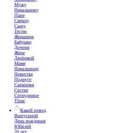
Мужу
Начальнику
Папе
Свёкру
Сыну
Тестю
Женщине
Бабушке
Дочери
Жене
Любимой
Маме
Начальнице
Невестке
Подруге
Свекрови
Сестре
Сотруднице
Тёще
Какой повод
Выпускной
День рождения
Юбилей
20 лет