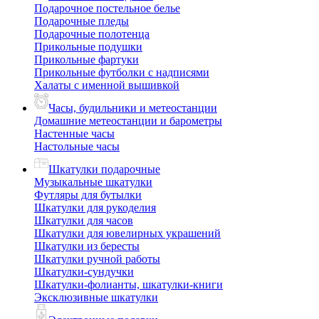
Подарочное постельное белье
Подарочные пледы
Подарочные полотенца
Прикольные подушки
Прикольные фартуки
Прикольные футболки с надписями
Халаты с именной вышивкой
Часы, будильники и метеостанции
Домашние метеостанции и барометры
Настенные часы
Настольные часы
Шкатулки подарочные
Музыкальные шкатулки
Футляры для бутылки
Шкатулки для рукоделия
Шкатулки для часов
Шкатулки для ювелирных украшений
Шкатулки из бересты
Шкатулки ручной работы
Шкатулки-сундучки
Шкатулки-фолианты, шкатулки-книги
Эксклюзивные шкатулки