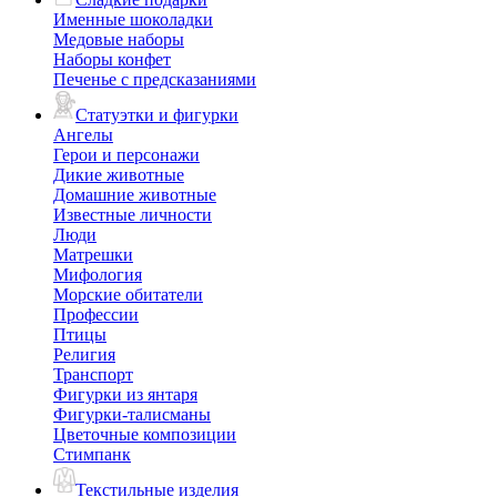
Именные шоколадки
Медовые наборы
Наборы конфет
Печенье с предсказаниями
Статуэтки и фигурки
Ангелы
Герои и персонажи
Дикие животные
Домашние животные
Известные личности
Люди
Матрешки
Мифология
Морские обитатели
Профессии
Птицы
Религия
Транспорт
Фигурки из янтаря
Фигурки-талисманы
Цветочные композиции
Стимпанк
Текстильные изделия