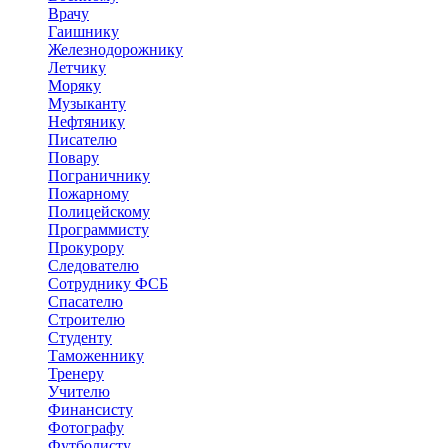
Врачу
Гаишнику
Железнодорожнику
Летчику
Моряку
Музыканту
Нефтянику
Писателю
Повару
Пограничнику
Пожарному
Полицейскому
Программисту
Прокурору
Следователю
Сотруднику ФСБ
Спасателю
Строителю
Студенту
Таможеннику
Тренеру
Учителю
Финансисту
Фотографу
Футболисту