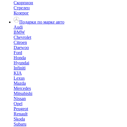
Скорпион
Стрелец
Козерог
Подарки по марке авто
Audi
BMW
Chevrolet
Citroen
Daewoo
Ford
Honda
Hyundai
Infiniti
KIA
Lexus
Mazda
Mercedes
Mitsubishi
Nissan
Opel
Peugeot
Renault
Skoda
Subaru