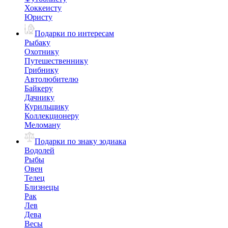
Хоккеисту
Юристу
Подарки по интересам
Рыбаку
Охотнику
Путешественнику
Грибнику
Автолюбителю
Байкеру
Дачнику
Курильщику
Коллекционеру
Меломану
Подарки по знаку зодиака
Водолей
Рыбы
Овен
Телец
Близнецы
Рак
Лев
Дева
Весы