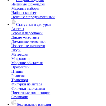
Именные шоколадки
Медовые наборы
Наборы конфет
Печенье с предсказаниями
Статуэтки и фигурки
Ангелы
Герои и персонажи
Дикие животные
Домашние животные
Известные личности
Люди
Матрешки
Мифология
Морские обитатели
Профессии
Птицы
Религия
Транспорт
Фигурки из янтаря
Фигурки-талисманы
Цветочные композиции
Стимпанк
Текстильные изделия