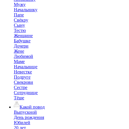
Мужу
Начальнику
Папе
Свёкру
Сыну
Тестю
Женщине
Бабушке
Дочери
Жене
Любимой
Маме
Начальнице
Невестке
Подруге
Свекрови
Сестре
Сотруднице
Тёще
Какой повод
Выпускной
День рождения
Юбилей
20 лет