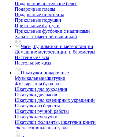
Подарочное постельное белье
Подарочные пледы
Подарочные полотенца
Прикольные подушки
Прикольные фартуки
Прикольные футболки с надписями
Халаты с именной вышивкой
Часы, будильники и метеостанции
Домашние метеостанции и барометры
Настенные часы
Настольные часы
Шкатулки подарочные
Музыкальные шкатулки
Футляры для бутылки
Шкатулки для рукоделия
Шкатулки для часов
Шкатулки для ювелирных украшений
Шкатулки из бересты
Шкатулки ручной работы
Шкатулки-сундучки
Шкатулки-фолианты, шкатулки-книги
Эксклюзивные шкатулки