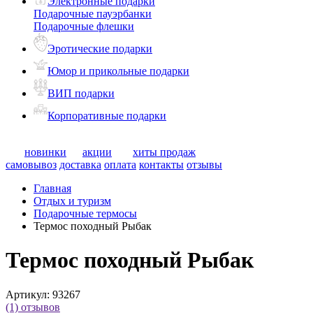
Электронные подарки
Подарочные пауэрбанки
Подарочные флешки
Эротические подарки
Юмор и прикольные подарки
ВИП подарки
Корпоративные подарки
новинки
акции
хиты продаж
самовывоз
доставка
оплата
контакты
отзывы
Главная
Отдых и туризм
Подарочные термосы
Термос походный Рыбак
Термос походный Рыбак
Артикул:
93267
(1)
отзывов