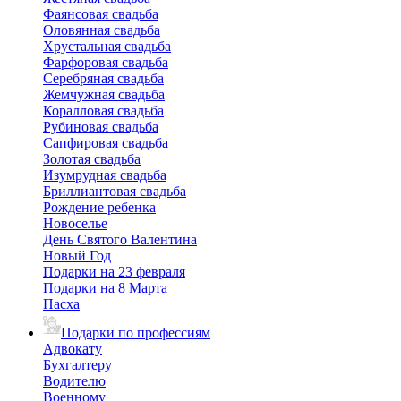
Фаянсовая свадьба
Оловянная свадьба
Хрустальная свадьба
Фарфоровая свадьба
Серебряная свадьба
Жемчужная свадьба
Коралловая свадьба
Рубиновая свадьба
Сапфировая свадьба
Золотая свадьба
Изумрудная свадьба
Бриллиантовая свадьба
Рождение ребенка
Новоселье
День Святого Валентина
Новый Год
Подарки на 23 февраля
Подарки на 8 Марта
Пасха
Подарки по профессиям
Адвокату
Бухгалтеру
Водителю
Военному