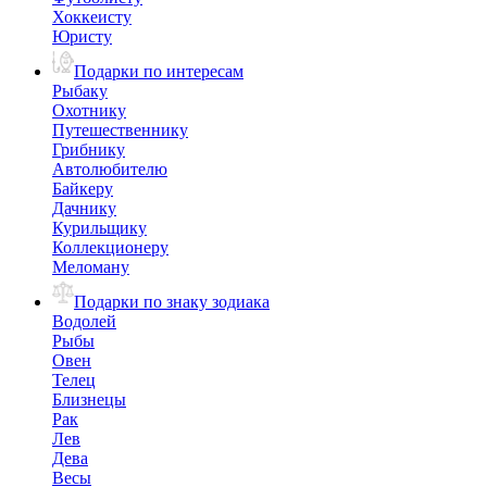
Хоккеисту
Юристу
Подарки по интересам
Рыбаку
Охотнику
Путешественнику
Грибнику
Автолюбителю
Байкеру
Дачнику
Курильщику
Коллекционеру
Меломану
Подарки по знаку зодиака
Водолей
Рыбы
Овен
Телец
Близнецы
Рак
Лев
Дева
Весы