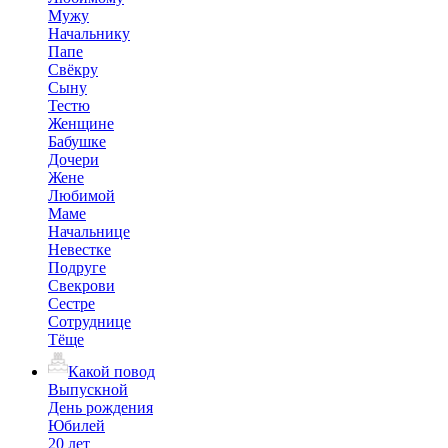
Мужу
Начальнику
Папе
Свёкру
Сыну
Тестю
Женщине
Бабушке
Дочери
Жене
Любимой
Маме
Начальнице
Невестке
Подруге
Свекрови
Сестре
Сотруднице
Тёще
Какой повод
Выпускной
День рождения
Юбилей
20 лет