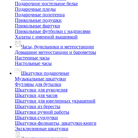
Подарочное постельное белье
Подарочные пледы
Подарочные полотенца
Прикольные подушки
Прикольные фартуки
Прикольные футболки с надписями
Халаты с именной вышивкой
Часы, будильники и метеостанции
Домашние метеостанции и барометры
Настенные часы
Настольные часы
Шкатулки подарочные
Музыкальные шкатулки
Футляры для бутылки
Шкатулки для рукоделия
Шкатулки для часов
Шкатулки для ювелирных украшений
Шкатулки из бересты
Шкатулки ручной работы
Шкатулки-сундучки
Шкатулки-фолианты, шкатулки-книги
Эксклюзивные шкатулки