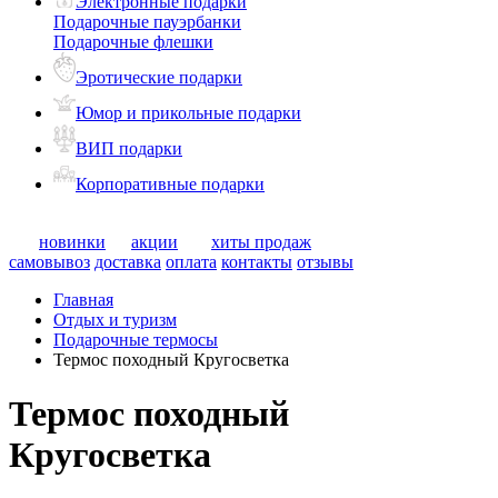
Электронные подарки
Подарочные пауэрбанки
Подарочные флешки
Эротические подарки
Юмор и прикольные подарки
ВИП подарки
Корпоративные подарки
новинки
акции
хиты продаж
самовывоз
доставка
оплата
контакты
отзывы
Главная
Отдых и туризм
Подарочные термосы
Термос походный Кругосветка
Термос походный
Кругосветка