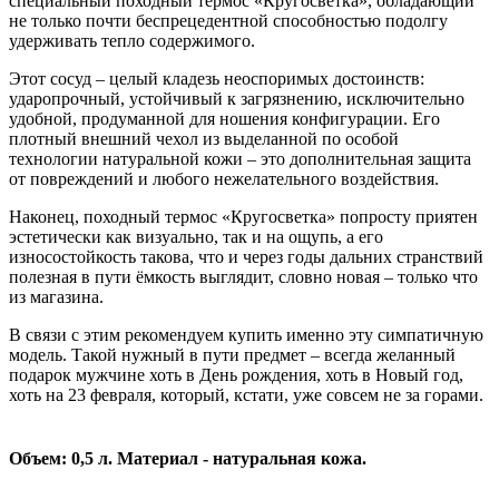
специальный походный термос «Кругосветка», обладающий
не только почти беспрецедентной способностью подолгу
удерживать тепло содержимого.
Этот сосуд – целый кладезь неоспоримых достоинств:
ударопрочный, устойчивый к загрязнению, исключительно
удобной, продуманной для ношения конфигурации. Его
плотный внешний чехол из выделанной по особой
технологии натуральной кожи – это дополнительная защита
от повреждений и любого нежелательного воздействия.
Наконец, походный термос «Кругосветка» попросту приятен
эстетически как визуально, так и на ощупь, а его
износостойкость такова, что и через годы дальних странствий
полезная в пути ёмкость выглядит, словно новая – только что
из магазина.
В связи с этим рекомендуем купить именно эту симпатичную
модель. Такой нужный в пути предмет – всегда желанный
подарок мужчине хоть в День рождения, хоть в Новый год,
хоть на 23 февраля, который, кстати, уже совсем не за горами.
Объем: 0,5 л. Материал - натуральная кожа.