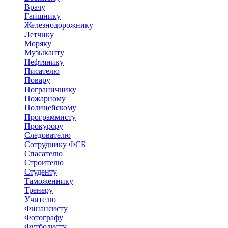
Врачу
Гаишнику
Железнодорожнику
Летчику
Моряку
Музыканту
Нефтянику
Писателю
Повару
Пограничнику
Пожарному
Полицейскому
Программисту
Прокурору
Следователю
Сотруднику ФСБ
Спасателю
Строителю
Студенту
Таможеннику
Тренеру
Учителю
Финансисту
Фотографу
Футболисту