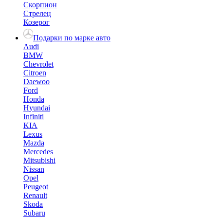
Скорпион
Стрелец
Козерог
Подарки по марке авто
Audi
BMW
Chevrolet
Citroen
Daewoo
Ford
Honda
Hyundai
Infiniti
KIA
Lexus
Mazda
Mercedes
Mitsubishi
Nissan
Opel
Peugeot
Renault
Skoda
Subaru