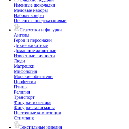
Именные шоколадки
Медовые наборы
Наборы конфет
Печенье с предсказаниями
Статуэтки и фигурки
Ангелы
Герои и персонажи
Дикие животные
Домашние животные
Известные личности
Люди
Матрешки
Мифология
Морские обитатели
Профессии
Птицы
Религия
Транспорт
Фигурки из янтаря
Фигурки-талисманы
Цветочные композиции
Стимпанк
Текстильные изделия