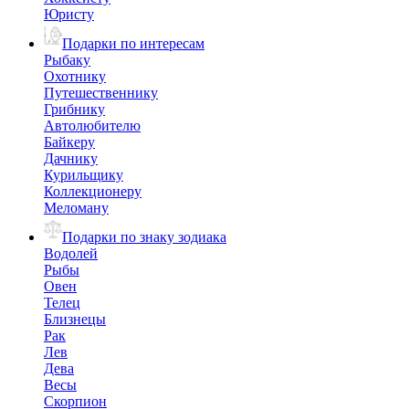
Юристу
Подарки по интересам
Рыбаку
Охотнику
Путешественнику
Грибнику
Автолюбителю
Байкеру
Дачнику
Курильщику
Коллекционеру
Меломану
Подарки по знаку зодиака
Водолей
Рыбы
Овен
Телец
Близнецы
Рак
Лев
Дева
Весы
Скорпион