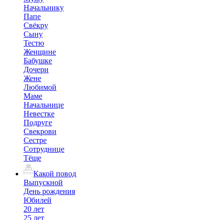
Начальнику
Папе
Свёкру
Сыну
Тестю
Женщине
Бабушке
Дочери
Жене
Любимой
Маме
Начальнице
Невестке
Подруге
Свекрови
Сестре
Сотруднице
Тёще
Какой повод
Выпускной
День рождения
Юбилей
20 лет
25 лет