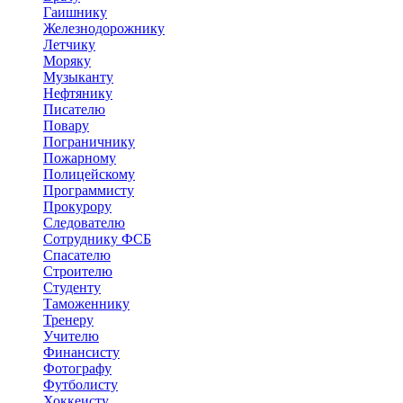
Гаишнику
Железнодорожнику
Летчику
Моряку
Музыканту
Нефтянику
Писателю
Повару
Пограничнику
Пожарному
Полицейскому
Программисту
Прокурору
Следователю
Сотруднику ФСБ
Спасателю
Строителю
Студенту
Таможеннику
Тренеру
Учителю
Финансисту
Фотографу
Футболисту
Хоккеисту