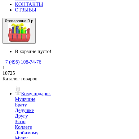
КОНТАКТЫ
ОТЗЫВЫ
0
товаров
на
0 р
В корзине пусто!
+7 (495) 108-74-76
1
10725
Каталог товаров
Кому подарок
Мужчине
Брату
Дедушке
Другу
Зятю
Коллеге
Любимому
Мужу