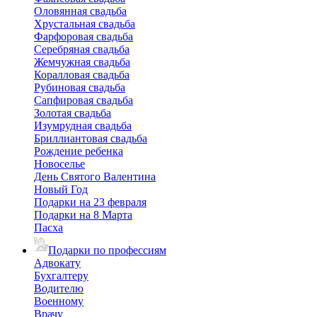
Оловянная свадьба
Хрустальная свадьба
Фарфоровая свадьба
Серебряная свадьба
Жемчужная свадьба
Коралловая свадьба
Рубиновая свадьба
Сапфировая свадьба
Золотая свадьба
Изумрудная свадьба
Бриллиантовая свадьба
Рождение ребенка
Новоселье
День Святого Валентина
Новый Год
Подарки на 23 февраля
Подарки на 8 Марта
Пасха
Подарки по профессиям
Адвокату
Бухгалтеру
Водителю
Военному
Врачу