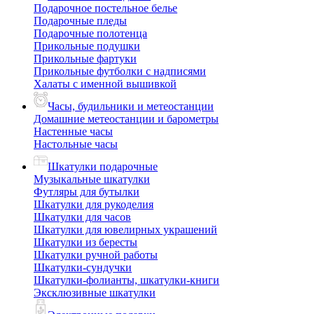
Подарочное постельное белье
Подарочные пледы
Подарочные полотенца
Прикольные подушки
Прикольные фартуки
Прикольные футболки с надписями
Халаты с именной вышивкой
Часы, будильники и метеостанции
Домашние метеостанции и барометры
Настенные часы
Настольные часы
Шкатулки подарочные
Музыкальные шкатулки
Футляры для бутылки
Шкатулки для рукоделия
Шкатулки для часов
Шкатулки для ювелирных украшений
Шкатулки из бересты
Шкатулки ручной работы
Шкатулки-сундучки
Шкатулки-фолианты, шкатулки-книги
Эксклюзивные шкатулки