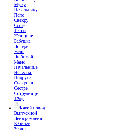
Мужу
Начальнику
Папе
Свёкру
Сыну
Тестю
Женщине
Бабушке
Дочери
Жене
Любимой
Маме
Начальнице
Невестке
Подруге
Свекрови
Сестре
Сотруднице
Тёще
Какой повод
Выпускной
День рождения
Юбилей
20 лет