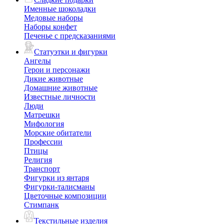
Именные шоколадки
Медовые наборы
Наборы конфет
Печенье с предсказаниями
Статуэтки и фигурки
Ангелы
Герои и персонажи
Дикие животные
Домашние животные
Известные личности
Люди
Матрешки
Мифология
Морские обитатели
Профессии
Птицы
Религия
Транспорт
Фигурки из янтаря
Фигурки-талисманы
Цветочные композиции
Стимпанк
Текстильные изделия