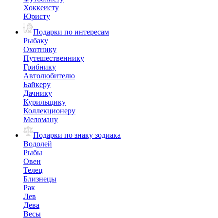
Хоккеисту
Юристу
Подарки по интересам
Рыбаку
Охотнику
Путешественнику
Грибнику
Автолюбителю
Байкеру
Дачнику
Курильщику
Коллекционеру
Меломану
Подарки по знаку зодиака
Водолей
Рыбы
Овен
Телец
Близнецы
Рак
Лев
Дева
Весы