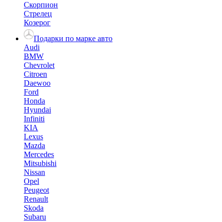
Скорпион
Стрелец
Козерог
Подарки по марке авто
Audi
BMW
Chevrolet
Citroen
Daewoo
Ford
Honda
Hyundai
Infiniti
KIA
Lexus
Mazda
Mercedes
Mitsubishi
Nissan
Opel
Peugeot
Renault
Skoda
Subaru