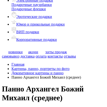
Электронные подарки
Подарочные пауэрбанки
Подарочные флешки
Эротические подарки
Юмор и прикольные подарки
ВИП подарки
Корпоративные подарки
новинки
акции
хиты продаж
самовывоз
доставка
оплата
контакты
отзывы
Главная
Картины, панно, портреты по фото
Декоративное картины и панно
Панно Архангел Божий Михаил (среднее)
Панно Архангел Божий
Михаил (среднее)