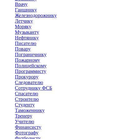
Врачу
Гаишнику
Железнодорожнику
Летчику
Моряку
Музыканту
Нефтянику
Писателю
Повару
Пограничнику
Пожарному
Полицейскому
Программисту
Прокурору
Следователю
Сотруднику ФСБ
Спасателю
Строителю
Студенту
Таможеннику
Тренеру
Учителю
Финансисту
Фотографу
Футболисту