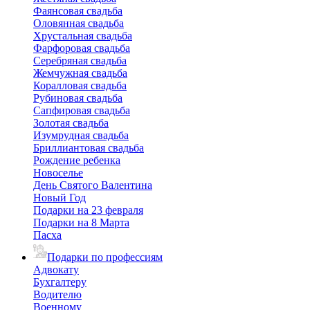
Фаянсовая свадьба
Оловянная свадьба
Хрустальная свадьба
Фарфоровая свадьба
Серебряная свадьба
Жемчужная свадьба
Коралловая свадьба
Рубиновая свадьба
Сапфировая свадьба
Золотая свадьба
Изумрудная свадьба
Бриллиантовая свадьба
Рождение ребенка
Новоселье
День Святого Валентина
Новый Год
Подарки на 23 февраля
Подарки на 8 Марта
Пасха
Подарки по профессиям
Адвокату
Бухгалтеру
Водителю
Военному