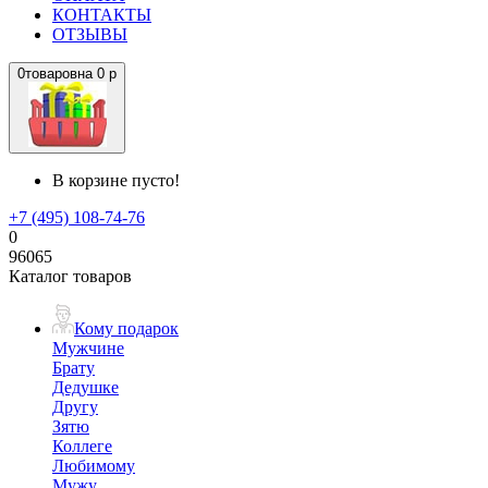
КОНТАКТЫ
ОТЗЫВЫ
0
товаров
на
0 р
В корзине пусто!
+7 (495) 108-74-76
0
96065
Каталог товаров
Кому подарок
Мужчине
Брату
Дедушке
Другу
Зятю
Коллеге
Любимому
Мужу