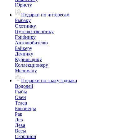
Юристу
Подарки по интересам
Рыбаку
Охотнику
Путешественнику
Грибнику
Автолюбителю
Байкеру
Дачнику
Курильщику
Коллекционеру
Меломану
Подарки по знаку зодиака
Водолей
Рыбы
Овен
Телец
Близнецы
Рак
Лев
Дева
Весы
Скорпион