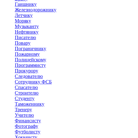
Гаишнику
Железнодорожнику
Летчику
Моряку
Музыканту
Нефтянику
Писателю
Повару
Пограничнику
Пожарному
Полицейскому
Программисту
Прокурору
Следователю
Сотруднику ФСБ
Спасателю
Строителю
Студенту
Таможеннику
Тренеру
Учителю
Финансисту
Фотографу
Футболисту
Хоккеисту