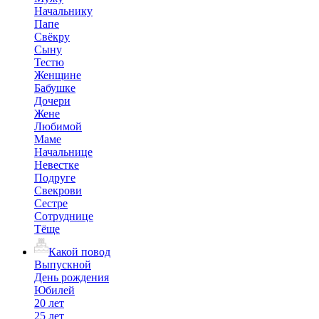
Начальнику
Папе
Свёкру
Сыну
Тестю
Женщине
Бабушке
Дочери
Жене
Любимой
Маме
Начальнице
Невестке
Подруге
Свекрови
Сестре
Сотруднице
Тёще
Какой повод
Выпускной
День рождения
Юбилей
20 лет
25 лет