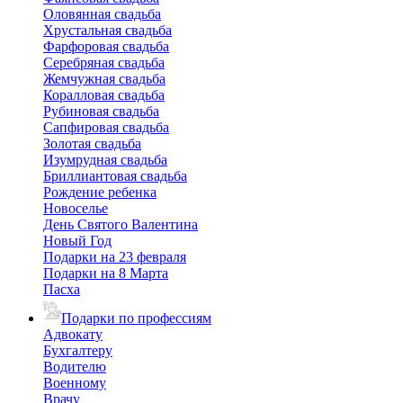
Оловянная свадьба
Хрустальная свадьба
Фарфоровая свадьба
Серебряная свадьба
Жемчужная свадьба
Коралловая свадьба
Рубиновая свадьба
Сапфировая свадьба
Золотая свадьба
Изумрудная свадьба
Бриллиантовая свадьба
Рождение ребенка
Новоселье
День Святого Валентина
Новый Год
Подарки на 23 февраля
Подарки на 8 Марта
Пасха
Подарки по профессиям
Адвокату
Бухгалтеру
Водителю
Военному
Врачу