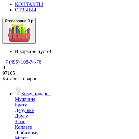
КОНТАКТЫ
ОТЗЫВЫ
0
товаров
на
0 р
В корзине пусто!
+7 (495) 108-74-76
0
97165
Каталог товаров
Кому подарок
Мужчине
Брату
Дедушке
Другу
Зятю
Коллеге
Любимому
Мужу