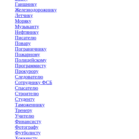
Гаишнику
Железнодорожнику
Летчику
Моряку
Музыканту
Нефтянику
Писателю
Повару
Пограничнику
Пожарному
Полицейскому
Программисту
Прокурору
Следователю
Сотруднику ФСБ
Спасателю
Строителю
Студенту
Таможеннику
Тренеру
Учителю
Финансисту
Фотографу
Футболисту
Хоккеисту