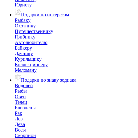
Юристу
Подарки по интересам
Рыбаку
Охотнику
Путешественнику
Грибнику
Автолюбителю
Байкеру
Дачнику
Курильщику
Коллекционеру
Меломану
Подарки по знаку зодиака
Водолей
Рыбы
Овен
Телец
Близнецы
Рак
Лев
Дева
Весы
Скорпион