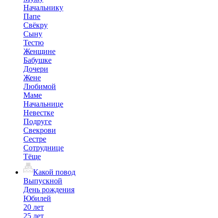
Начальнику
Папе
Свёкру
Сыну
Тестю
Женщине
Бабушке
Дочери
Жене
Любимой
Маме
Начальнице
Невестке
Подруге
Свекрови
Сестре
Сотруднице
Тёще
Какой повод
Выпускной
День рождения
Юбилей
20 лет
25 лет