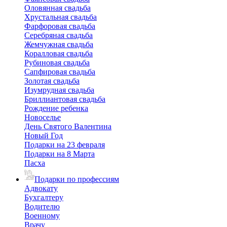
Оловянная свадьба
Хрустальная свадьба
Фарфоровая свадьба
Серебряная свадьба
Жемчужная свадьба
Коралловая свадьба
Рубиновая свадьба
Сапфировая свадьба
Золотая свадьба
Изумрудная свадьба
Бриллиантовая свадьба
Рождение ребенка
Новоселье
День Святого Валентина
Новый Год
Подарки на 23 февраля
Подарки на 8 Марта
Пасха
Подарки по профессиям
Адвокату
Бухгалтеру
Водителю
Военному
Врачу