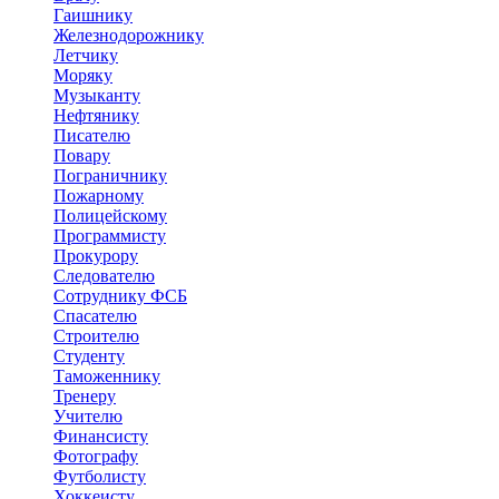
Гаишнику
Железнодорожнику
Летчику
Моряку
Музыканту
Нефтянику
Писателю
Повару
Пограничнику
Пожарному
Полицейскому
Программисту
Прокурору
Следователю
Сотруднику ФСБ
Спасателю
Строителю
Студенту
Таможеннику
Тренеру
Учителю
Финансисту
Фотографу
Футболисту
Хоккеисту