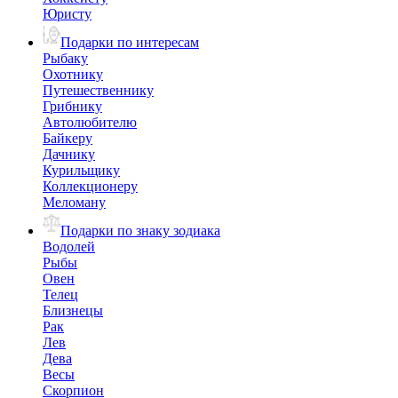
Юристу
Подарки по интересам
Рыбаку
Охотнику
Путешественнику
Грибнику
Автолюбителю
Байкеру
Дачнику
Курильщику
Коллекционеру
Меломану
Подарки по знаку зодиака
Водолей
Рыбы
Овен
Телец
Близнецы
Рак
Лев
Дева
Весы
Скорпион