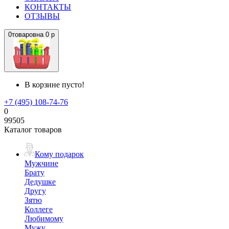
КОНТАКТЫ
ОТЗЫВЫ
0
товаров
на
0 р
В корзине пусто!
+7 (495) 108-74-76
0
99505
Каталог товаров
Кому подарок
Мужчине
Брату
Дедушке
Другу
Зятю
Коллеге
Любимому
Мужу