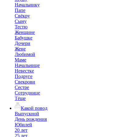
Начальнику
Папе
Свёкру
Сыну
Тестю
Женщине
Бабушке
Дочери
Жене
Любимой
Маме
Начальнице
Невестке
Подруге
Свекрови
Сестре
Сотруднице
Тёще
Какой повод
Выпускной
День рождения
Юбилей
20 лет
25 лет