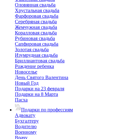
Оловянная свадьба
Хрустальная свадьба
Фарфоровая свадьба
Серебряная свадьба
Жемчужная свадьба
Коралловая свадьба
Рубиновая свадьба
Сапфировая свадьба
Золотая свадьба
Изумрудная свадьба
Бриллиантовая свадьба
Рождение ребенка
Новоселье
День Святого Валентина
Новый Год
Подарки на 23 февраля
Подарки на 8 Марта
Пасха
Подарки по профессиям
Адвокату
Бухгалтеру
Водителю
Военному
Врачу