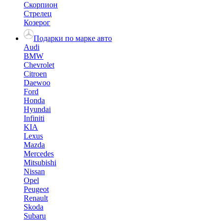
Скорпион
Стрелец
Козерог
Подарки по марке авто
Audi
BMW
Chevrolet
Citroen
Daewoo
Ford
Honda
Hyundai
Infiniti
KIA
Lexus
Mazda
Mercedes
Mitsubishi
Nissan
Opel
Peugeot
Renault
Skoda
Subaru