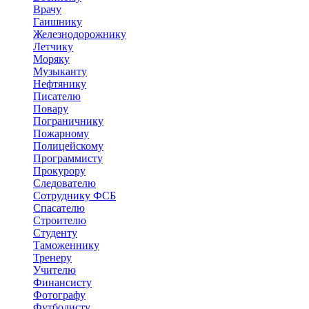
Врачу
Гаишнику
Железнодорожнику
Летчику
Моряку
Музыканту
Нефтянику
Писателю
Повару
Пограничнику
Пожарному
Полицейскому
Программисту
Прокурору
Следователю
Сотруднику ФСБ
Спасателю
Строителю
Студенту
Таможеннику
Тренеру
Учителю
Финансисту
Фотографу
Футболисту