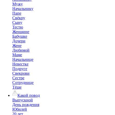
Мужу
Начальнику
Папе
Свёкру
Сыну
Тестю
Женщине
Бабушке
Дочери
Жене
Любимой
Маме
Начальнице
Невестке
Подруге
Свекрови
Сестре
Сотруднице
Тёще
Какой повод
Выпускной
День рождения
Юбилей
20 лет