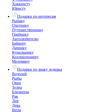
Хоккеисту
Юристу
Подарки по интересам
Рыбаку
Охотнику
Путешественнику
Грибнику
Автолюбителю
Байкеру
Дачнику
Курильщику
Коллекционеру
Меломану
Подарки по знаку зодиака
Водолей
Рыбы
Овен
Телец
Близнецы
Рак
Лев
Дева
Весы