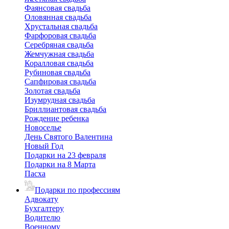
Фаянсовая свадьба
Оловянная свадьба
Хрустальная свадьба
Фарфоровая свадьба
Серебряная свадьба
Жемчужная свадьба
Коралловая свадьба
Рубиновая свадьба
Сапфировая свадьба
Золотая свадьба
Изумрудная свадьба
Бриллиантовая свадьба
Рождение ребенка
Новоселье
День Святого Валентина
Новый Год
Подарки на 23 февраля
Подарки на 8 Марта
Пасха
Подарки по профессиям
Адвокату
Бухгалтеру
Водителю
Военному