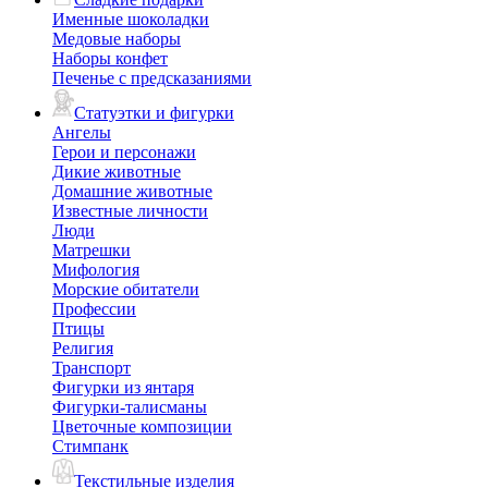
Именные шоколадки
Медовые наборы
Наборы конфет
Печенье с предсказаниями
Статуэтки и фигурки
Ангелы
Герои и персонажи
Дикие животные
Домашние животные
Известные личности
Люди
Матрешки
Мифология
Морские обитатели
Профессии
Птицы
Религия
Транспорт
Фигурки из янтаря
Фигурки-талисманы
Цветочные композиции
Стимпанк
Текстильные изделия