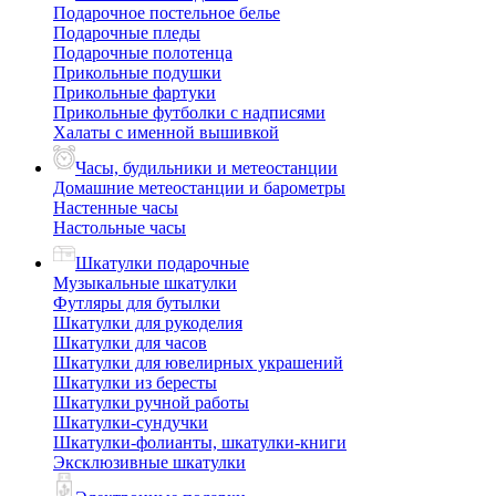
Подарочное постельное белье
Подарочные пледы
Подарочные полотенца
Прикольные подушки
Прикольные фартуки
Прикольные футболки с надписями
Халаты с именной вышивкой
Часы, будильники и метеостанции
Домашние метеостанции и барометры
Настенные часы
Настольные часы
Шкатулки подарочные
Музыкальные шкатулки
Футляры для бутылки
Шкатулки для рукоделия
Шкатулки для часов
Шкатулки для ювелирных украшений
Шкатулки из бересты
Шкатулки ручной работы
Шкатулки-сундучки
Шкатулки-фолианты, шкатулки-книги
Эксклюзивные шкатулки