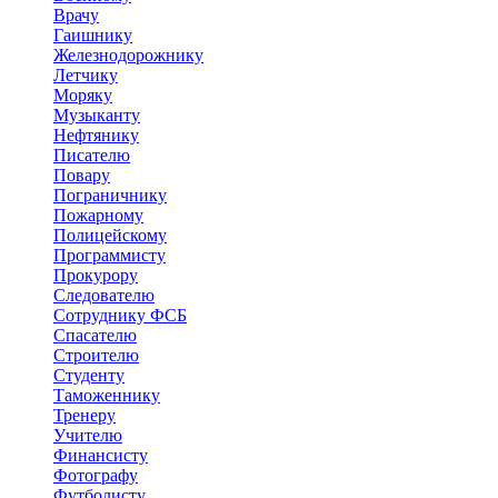
Врачу
Гаишнику
Железнодорожнику
Летчику
Моряку
Музыканту
Нефтянику
Писателю
Повару
Пограничнику
Пожарному
Полицейскому
Программисту
Прокурору
Следователю
Сотруднику ФСБ
Спасателю
Строителю
Студенту
Таможеннику
Тренеру
Учителю
Финансисту
Фотографу
Футболисту