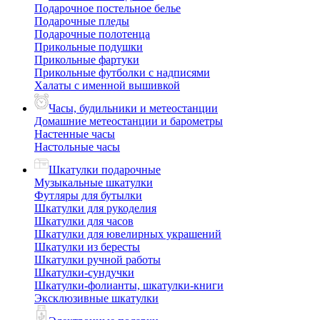
Подарочное постельное белье
Подарочные пледы
Подарочные полотенца
Прикольные подушки
Прикольные фартуки
Прикольные футболки с надписями
Халаты с именной вышивкой
Часы, будильники и метеостанции
Домашние метеостанции и барометры
Настенные часы
Настольные часы
Шкатулки подарочные
Музыкальные шкатулки
Футляры для бутылки
Шкатулки для рукоделия
Шкатулки для часов
Шкатулки для ювелирных украшений
Шкатулки из бересты
Шкатулки ручной работы
Шкатулки-сундучки
Шкатулки-фолианты, шкатулки-книги
Эксклюзивные шкатулки