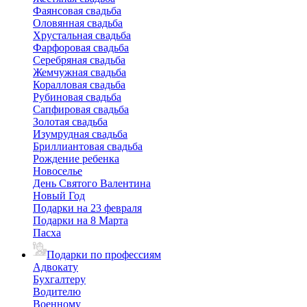
Фаянсовая свадьба
Оловянная свадьба
Хрустальная свадьба
Фарфоровая свадьба
Серебряная свадьба
Жемчужная свадьба
Коралловая свадьба
Рубиновая свадьба
Сапфировая свадьба
Золотая свадьба
Изумрудная свадьба
Бриллиантовая свадьба
Рождение ребенка
Новоселье
День Святого Валентина
Новый Год
Подарки на 23 февраля
Подарки на 8 Марта
Пасха
Подарки по профессиям
Адвокату
Бухгалтеру
Водителю
Военному