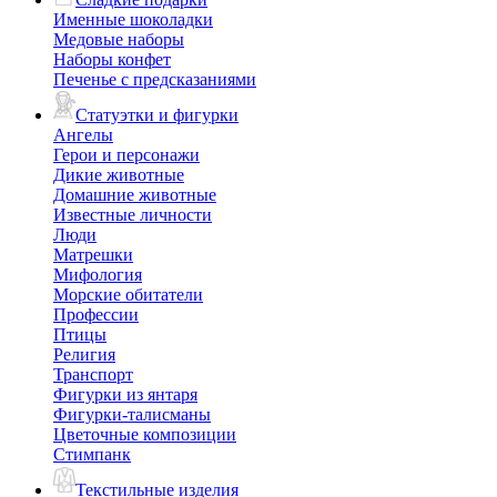
Именные шоколадки
Медовые наборы
Наборы конфет
Печенье с предсказаниями
Статуэтки и фигурки
Ангелы
Герои и персонажи
Дикие животные
Домашние животные
Известные личности
Люди
Матрешки
Мифология
Морские обитатели
Профессии
Птицы
Религия
Транспорт
Фигурки из янтаря
Фигурки-талисманы
Цветочные композиции
Стимпанк
Текстильные изделия