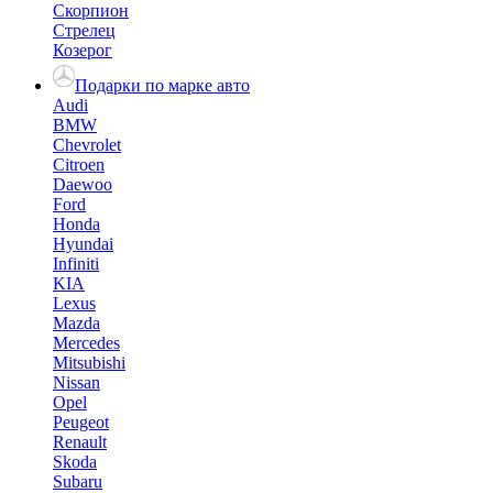
Скорпион
Стрелец
Козерог
Подарки по марке авто
Audi
BMW
Chevrolet
Citroen
Daewoo
Ford
Honda
Hyundai
Infiniti
KIA
Lexus
Mazda
Mercedes
Mitsubishi
Nissan
Opel
Peugeot
Renault
Skoda
Subaru