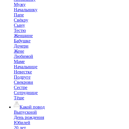
Мужу
Начальнику
Папе
Свёкру
Сыну
Тестю
Женщине
Бабушке
Дочери
Жене
Любимой
Маме
Начальнице
Невестке
Подруге
Свекрови
Сестре
Сотруднице
Тёще
Какой повод
Выпускной
День рождения
Юбилей
20 лет