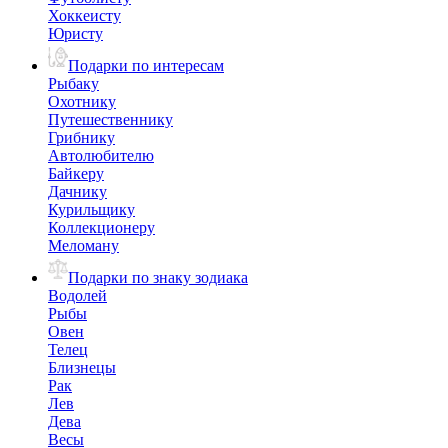
Хоккеисту
Юристу
Подарки по интересам
Рыбаку
Охотнику
Путешественнику
Грибнику
Автолюбителю
Байкеру
Дачнику
Курильщику
Коллекционеру
Меломану
Подарки по знаку зодиака
Водолей
Рыбы
Овен
Телец
Близнецы
Рак
Лев
Дева
Весы