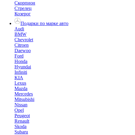
Скорпион
Стрелец
Козерог
Подарки по марке авто
Audi
BMW
Chevrolet
Citroen
Daewoo
Ford
Honda
Hyundai
Infiniti
KIA
Lexus
Mazda
Mercedes
Mitsubishi
Nissan
Opel
Peugeot
Renault
Skoda
Subaru