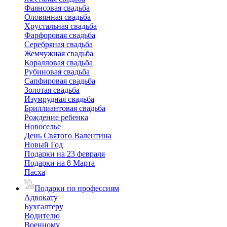
Фаянсовая свадьба
Оловянная свадьба
Хрустальная свадьба
Фарфоровая свадьба
Серебряная свадьба
Жемчужная свадьба
Коралловая свадьба
Рубиновая свадьба
Сапфировая свадьба
Золотая свадьба
Изумрудная свадьба
Бриллиантовая свадьба
Рождение ребенка
Новоселье
День Святого Валентина
Новый Год
Подарки на 23 февраля
Подарки на 8 Марта
Пасха
Подарки по профессиям
Адвокату
Бухгалтеру
Водителю
Военному