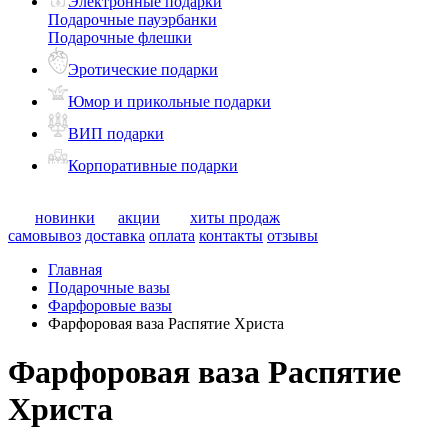
Электронные подарки
Подарочные пауэрбанки
Подарочные флешки
Эротические подарки
Юмор и прикольные подарки
ВИП подарки
Корпоративные подарки
новинки
акции
хиты продаж
самовывоз
доставка
оплата
контакты
отзывы
Главная
Подарочные вазы
Фарфоровые вазы
Фарфоровая ваза Распятие Христа
Фарфоровая ваза Распятие
Христа