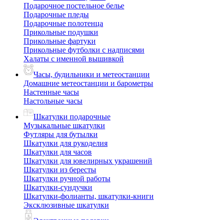
Подарочное постельное белье
Подарочные пледы
Подарочные полотенца
Прикольные подушки
Прикольные фартуки
Прикольные футболки с надписями
Халаты с именной вышивкой
Часы, будильники и метеостанции
Домашние метеостанции и барометры
Настенные часы
Настольные часы
Шкатулки подарочные
Музыкальные шкатулки
Футляры для бутылки
Шкатулки для рукоделия
Шкатулки для часов
Шкатулки для ювелирных украшений
Шкатулки из бересты
Шкатулки ручной работы
Шкатулки-сундучки
Шкатулки-фолианты, шкатулки-книги
Эксклюзивные шкатулки