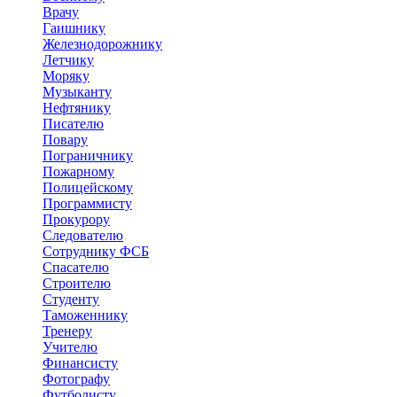
Врачу
Гаишнику
Железнодорожнику
Летчику
Моряку
Музыканту
Нефтянику
Писателю
Повару
Пограничнику
Пожарному
Полицейскому
Программисту
Прокурору
Следователю
Сотруднику ФСБ
Спасателю
Строителю
Студенту
Таможеннику
Тренеру
Учителю
Финансисту
Фотографу
Футболисту