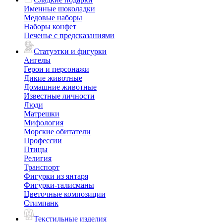
Именные шоколадки
Медовые наборы
Наборы конфет
Печенье с предсказаниями
Статуэтки и фигурки
Ангелы
Герои и персонажи
Дикие животные
Домашние животные
Известные личности
Люди
Матрешки
Мифология
Морские обитатели
Профессии
Птицы
Религия
Транспорт
Фигурки из янтаря
Фигурки-талисманы
Цветочные композиции
Стимпанк
Текстильные изделия