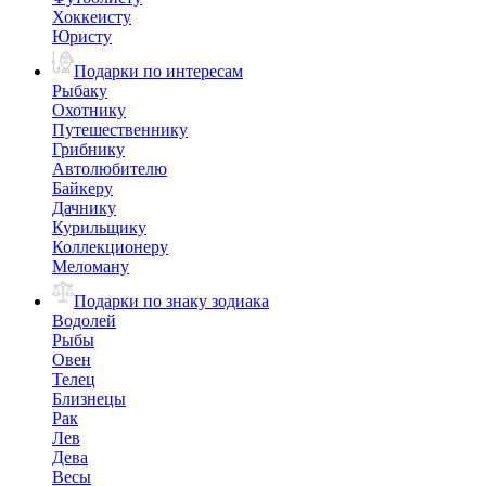
Хоккеисту
Юристу
Подарки по интересам
Рыбаку
Охотнику
Путешественнику
Грибнику
Автолюбителю
Байкеру
Дачнику
Курильщику
Коллекционеру
Меломану
Подарки по знаку зодиака
Водолей
Рыбы
Овен
Телец
Близнецы
Рак
Лев
Дева
Весы