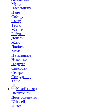
Мужу
Начальнику
Папе
Свёкру
Сыну
Тестю
Женщине
Бабушке
Дочери
Жене
Любимой
Маме
Начальнице
Невестке
Подруге
Свекрови
Сестре
Сотруднице
Тёще
Какой повод
Выпускной
День рождения
Юбилей
20 лет