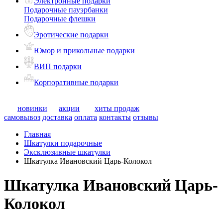
Электронные подарки
Подарочные пауэрбанки
Подарочные флешки
Эротические подарки
Юмор и прикольные подарки
ВИП подарки
Корпоративные подарки
новинки
акции
хиты продаж
самовывоз
доставка
оплата
контакты
отзывы
Главная
Шкатулки подарочные
Эксклюзивные шкатулки
Шкатулка Ивановский Царь-Колокол
Шкатулка Ивановский Царь-
Колокол