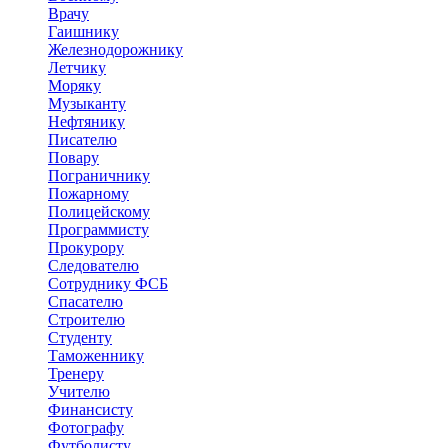
Врачу
Гаишнику
Железнодорожнику
Летчику
Моряку
Музыканту
Нефтянику
Писателю
Повару
Пограничнику
Пожарному
Полицейскому
Программисту
Прокурору
Следователю
Сотруднику ФСБ
Спасателю
Строителю
Студенту
Таможеннику
Тренеру
Учителю
Финансисту
Фотографу
Футболисту