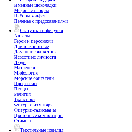
Именные шоколадки
Медовые наборы
Наборы конфет
Печенье с предсказаниями
Статуэтки и фигурки
Ангелы
Герои и персонажи
Дикие животные
Домашние животные
Известные личности
Люди
Матрешки
Мифология
Морские обитатели
Профессии
Птицы
Религия
Транспорт
Фигурки из янтаря
Фигурки-талисманы
Цветочные композиции
Стимпанк
Текстильные изделия