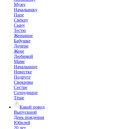
Мужу
Начальнику
Папе
Свёкру
Сыну
Тестю
Женщине
Бабушке
Дочери
Жене
Любимой
Маме
Начальнице
Невестке
Подруге
Свекрови
Сестре
Сотруднице
Тёще
Какой повод
Выпускной
День рождения
Юбилей
20 лет