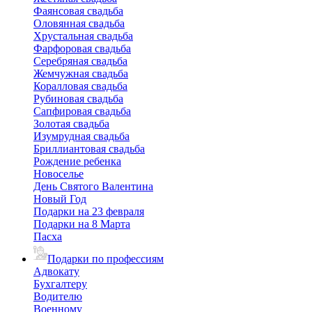
Фаянсовая свадьба
Оловянная свадьба
Хрустальная свадьба
Фарфоровая свадьба
Серебряная свадьба
Жемчужная свадьба
Коралловая свадьба
Рубиновая свадьба
Сапфировая свадьба
Золотая свадьба
Изумрудная свадьба
Бриллиантовая свадьба
Рождение ребенка
Новоселье
День Святого Валентина
Новый Год
Подарки на 23 февраля
Подарки на 8 Марта
Пасха
Подарки по профессиям
Адвокату
Бухгалтеру
Водителю
Военному