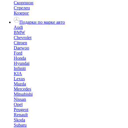
Скорпион
Стрелец
Козерог
Подарки по марке авто
Audi
BMW
Chevrolet
Citroen
Daewoo
Ford
Honda
Hyundai
Infiniti
KIA
Lexus
Mazda
Mercedes
Mitsubishi
Nissan
Opel
Peugeot
Renault
Skoda
Subaru