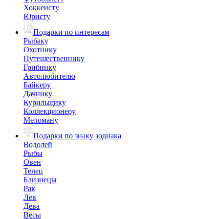
Хоккеисту
Юристу
Подарки по интересам
Рыбаку
Охотнику
Путешественнику
Грибнику
Автолюбителю
Байкеру
Дачнику
Курильщику
Коллекционеру
Меломану
Подарки по знаку зодиака
Водолей
Рыбы
Овен
Телец
Близнецы
Рак
Лев
Дева
Весы