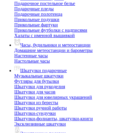
Подарочное постельное белье
Подарочные пледы
Подарочные полотенца
Прикольные подушки
Прикольные фартуки
Прикольные футболки с надписями
Халаты с именной вышивкой
Часы, будильники и метеостанции
Домашние метеостанции и барометры
Настенные часы
Настольные часы
Шкатулки подарочные
Музыкальные шкатулки
Футляры для бутылки
Шкатулки для рукоделия
Шкатулки для часов
Шкатулки для ювелирных украшений
Шкатулки из бересты
Шкатулки ручной работы
Шкатулки-сундучки
Шкатулки-фолианты, шкатулки-книги
Эксклюзивные шкатулки