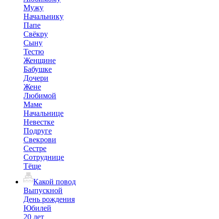
Мужу
Начальнику
Папе
Свёкру
Сыну
Тестю
Женщине
Бабушке
Дочери
Жене
Любимой
Маме
Начальнице
Невестке
Подруге
Свекрови
Сестре
Сотруднице
Тёще
Какой повод
Выпускной
День рождения
Юбилей
20 лет