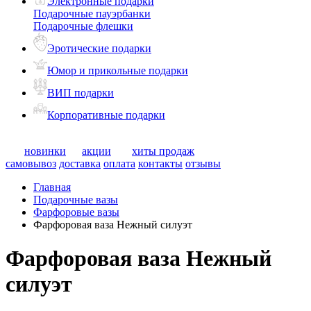
Электронные подарки
Подарочные пауэрбанки
Подарочные флешки
Эротические подарки
Юмор и прикольные подарки
ВИП подарки
Корпоративные подарки
новинки
акции
хиты продаж
самовывоз
доставка
оплата
контакты
отзывы
Главная
Подарочные вазы
Фарфоровые вазы
Фарфоровая ваза Нежный силуэт
Фарфоровая ваза Нежный
силуэт