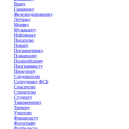
Врачу
Гаишнику
Железнодорожнику
Летчику
Моряку
Музыканту
Нефтянику
Писателю
Повару
Пограничнику
Пожарному
Полицейскому
Программисту
Прокурору
Следователю
Сотруднику ФСБ
Спасателю
Строителю
Студенту
Таможеннику
Тренеру
Учителю
Финансисту
Фотографу
Футболисту