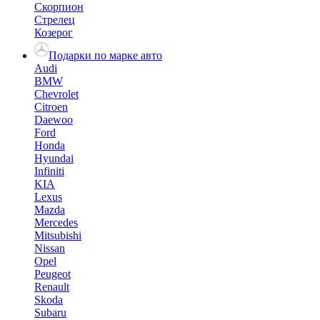
Скорпион
Стрелец
Козерог
Подарки по марке авто
Audi
BMW
Chevrolet
Citroen
Daewoo
Ford
Honda
Hyundai
Infiniti
KIA
Lexus
Mazda
Mercedes
Mitsubishi
Nissan
Opel
Peugeot
Renault
Skoda
Subaru