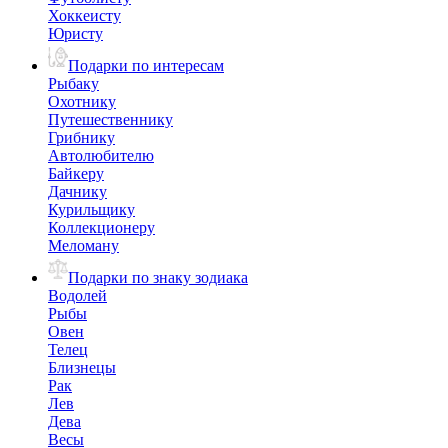
Хоккеисту
Юристу
Подарки по интересам
Рыбаку
Охотнику
Путешественнику
Грибнику
Автолюбителю
Байкеру
Дачнику
Курильщику
Коллекционеру
Меломану
Подарки по знаку зодиака
Водолей
Рыбы
Овен
Телец
Близнецы
Рак
Лев
Дева
Весы