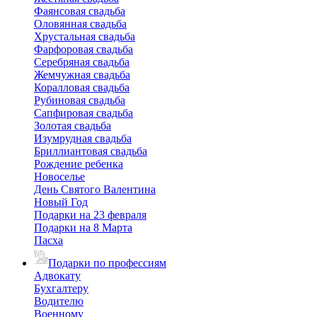
Фаянсовая свадьба
Оловянная свадьба
Хрустальная свадьба
Фарфоровая свадьба
Серебряная свадьба
Жемчужная свадьба
Коралловая свадьба
Рубиновая свадьба
Сапфировая свадьба
Золотая свадьба
Изумрудная свадьба
Бриллиантовая свадьба
Рождение ребенка
Новоселье
День Святого Валентина
Новый Год
Подарки на 23 февраля
Подарки на 8 Марта
Пасха
Подарки по профессиям
Адвокату
Бухгалтеру
Водителю
Военному