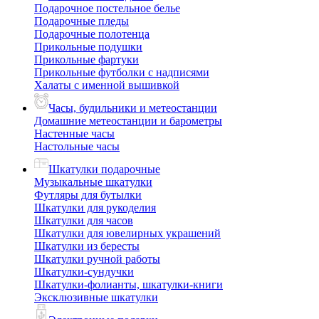
Подарочное постельное белье
Подарочные пледы
Подарочные полотенца
Прикольные подушки
Прикольные фартуки
Прикольные футболки с надписями
Халаты с именной вышивкой
Часы, будильники и метеостанции
Домашние метеостанции и барометры
Настенные часы
Настольные часы
Шкатулки подарочные
Музыкальные шкатулки
Футляры для бутылки
Шкатулки для рукоделия
Шкатулки для часов
Шкатулки для ювелирных украшений
Шкатулки из бересты
Шкатулки ручной работы
Шкатулки-сундучки
Шкатулки-фолианты, шкатулки-книги
Эксклюзивные шкатулки