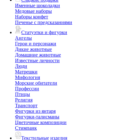
Именные шоколадки
Медовые наборы
Наборы конфет
Печенье с предсказаниями
Статуэтки и фигурки
Ангелы
Герои и персонажи
Дикие животные
Домашние животные
Известные личности
Люди
Матрешки
Мифология
Морские обитатели
Профессии
Птицы
Религия
Транспорт
Фигурки из янтаря
Фигурки-талисманы
Цветочные композиции
Стимпанк
Текстильные изделия