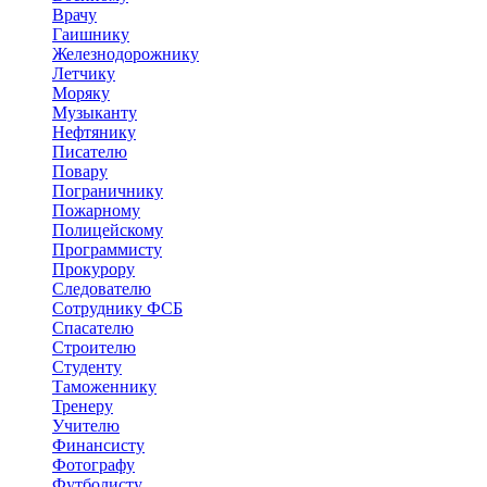
Врачу
Гаишнику
Железнодорожнику
Летчику
Моряку
Музыканту
Нефтянику
Писателю
Повару
Пограничнику
Пожарному
Полицейскому
Программисту
Прокурору
Следователю
Сотруднику ФСБ
Спасателю
Строителю
Студенту
Таможеннику
Тренеру
Учителю
Финансисту
Фотографу
Футболисту