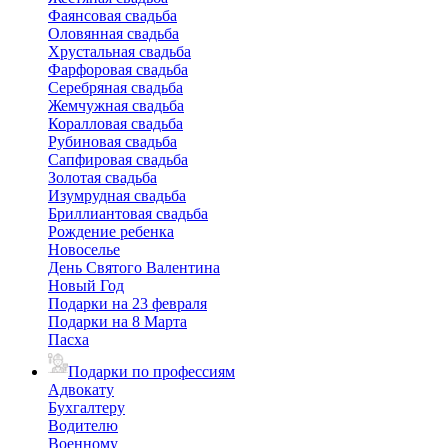
Фаянсовая свадьба
Оловянная свадьба
Хрустальная свадьба
Фарфоровая свадьба
Серебряная свадьба
Жемчужная свадьба
Коралловая свадьба
Рубиновая свадьба
Сапфировая свадьба
Золотая свадьба
Изумрудная свадьба
Бриллиантовая свадьба
Рождение ребенка
Новоселье
День Святого Валентина
Новый Год
Подарки на 23 февраля
Подарки на 8 Марта
Пасха
Подарки по профессиям
Адвокату
Бухгалтеру
Водителю
Военному