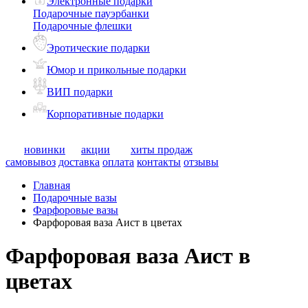
Электронные подарки
Подарочные пауэрбанки
Подарочные флешки
Эротические подарки
Юмор и прикольные подарки
ВИП подарки
Корпоративные подарки
новинки
акции
хиты продаж
самовывоз
доставка
оплата
контакты
отзывы
Главная
Подарочные вазы
Фарфоровые вазы
Фарфоровая ваза Аист в цветах
Фарфоровая ваза Аист в
цветах