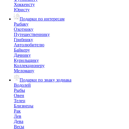
Хоккеисту
Юристу
Подарки по интересам
Рыбаку
Охотнику
Путешественнику
Грибнику
Автолюбителю
Байкеру
Дачнику
Курильщику
Коллекционеру
Меломану
Подарки по знаку зодиака
Водолей
Рыбы
Овен
Телец
Близнецы
Рак
Лев
Дева
Весы