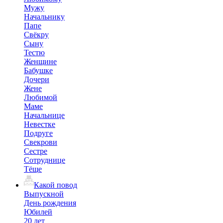
Мужу
Начальнику
Папе
Свёкру
Сыну
Тестю
Женщине
Бабушке
Дочери
Жене
Любимой
Маме
Начальнице
Невестке
Подруге
Свекрови
Сестре
Сотруднице
Тёще
Какой повод
Выпускной
День рождения
Юбилей
20 лет