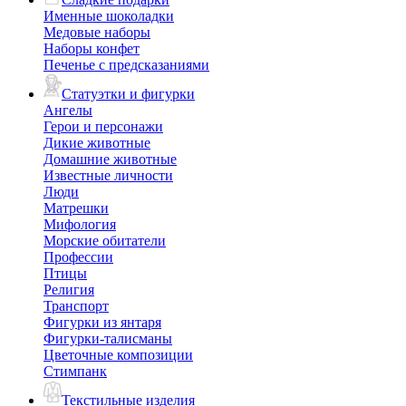
Именные шоколадки
Медовые наборы
Наборы конфет
Печенье с предсказаниями
Статуэтки и фигурки
Ангелы
Герои и персонажи
Дикие животные
Домашние животные
Известные личности
Люди
Матрешки
Мифология
Морские обитатели
Профессии
Птицы
Религия
Транспорт
Фигурки из янтаря
Фигурки-талисманы
Цветочные композиции
Стимпанк
Текстильные изделия