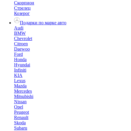
Скорпион
Стрелец
Козерог
Подарки по марке авто
Audi
BMW
Chevrolet
Citroen
Daewoo
Ford
Honda
Hyundai
Infiniti
KIA
Lexus
Mazda
Mercedes
Mitsubishi
Nissan
Opel
Peugeot
Renault
Skoda
Subaru