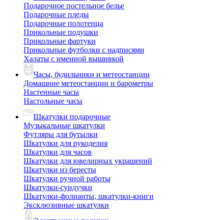
Подарочное постельное белье
Подарочные пледы
Подарочные полотенца
Прикольные подушки
Прикольные фартуки
Прикольные футболки с надписями
Халаты с именной вышивкой
Часы, будильники и метеостанции
Домашние метеостанции и барометры
Настенные часы
Настольные часы
Шкатулки подарочные
Музыкальные шкатулки
Футляры для бутылки
Шкатулки для рукоделия
Шкатулки для часов
Шкатулки для ювелирных украшений
Шкатулки из бересты
Шкатулки ручной работы
Шкатулки-сундучки
Шкатулки-фолианты, шкатулки-книги
Эксклюзивные шкатулки