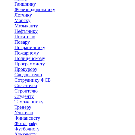
Гаишнику
Железнодорожнику
Летчику
Моряку
Музыканту
Нефтянику
Писателю
Повару
Пограничнику
Пожарному
Полицейскому
Программисту
Прокурору
Следователю
Сотруднику ФСБ
Спасателю
Строителю
Студенту
Таможеннику
Тренеру
Учителю
Финансисту
Фотографу
Футболисту
Хоккеисту