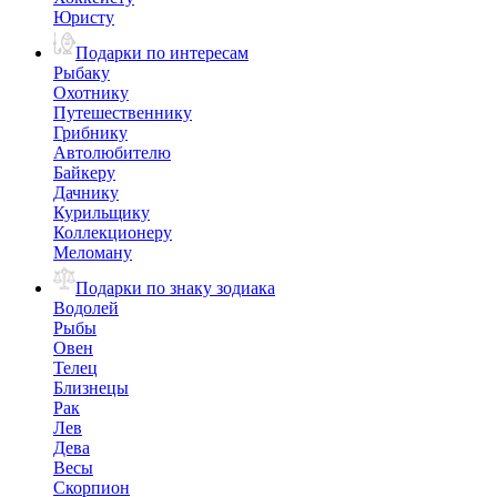
Юристу
Подарки по интересам
Рыбаку
Охотнику
Путешественнику
Грибнику
Автолюбителю
Байкеру
Дачнику
Курильщику
Коллекционеру
Меломану
Подарки по знаку зодиака
Водолей
Рыбы
Овен
Телец
Близнецы
Рак
Лев
Дева
Весы
Скорпион