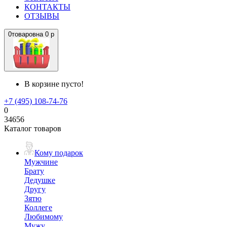
КОНТАКТЫ
ОТЗЫВЫ
0
товаров
на
0 р
В корзине пусто!
+7 (495) 108-74-76
0
34656
Каталог товаров
Кому подарок
Мужчине
Брату
Дедушке
Другу
Зятю
Коллеге
Любимому
Мужу