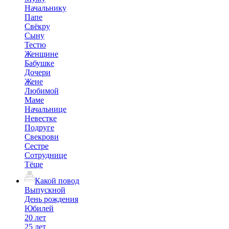
Начальнику
Папе
Свёкру
Сыну
Тестю
Женщине
Бабушке
Дочери
Жене
Любимой
Маме
Начальнице
Невестке
Подруге
Свекрови
Сестре
Сотруднице
Тёще
Какой повод
Выпускной
День рождения
Юбилей
20 лет
25 лет