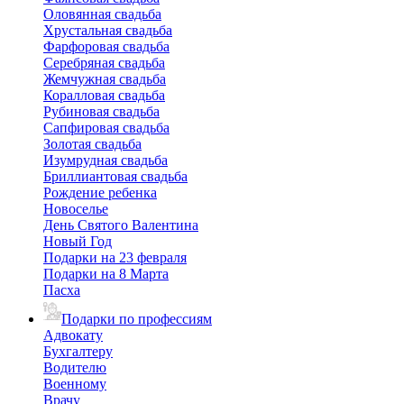
Оловянная свадьба
Хрустальная свадьба
Фарфоровая свадьба
Серебряная свадьба
Жемчужная свадьба
Коралловая свадьба
Рубиновая свадьба
Сапфировая свадьба
Золотая свадьба
Изумрудная свадьба
Бриллиантовая свадьба
Рождение ребенка
Новоселье
День Святого Валентина
Новый Год
Подарки на 23 февраля
Подарки на 8 Марта
Пасха
Подарки по профессиям
Адвокату
Бухгалтеру
Водителю
Военному
Врачу