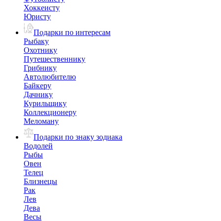
Хоккеисту
Юристу
Подарки по интересам
Рыбаку
Охотнику
Путешественнику
Грибнику
Автолюбителю
Байкеру
Дачнику
Курильщику
Коллекционеру
Меломану
Подарки по знаку зодиака
Водолей
Рыбы
Овен
Телец
Близнецы
Рак
Лев
Дева
Весы