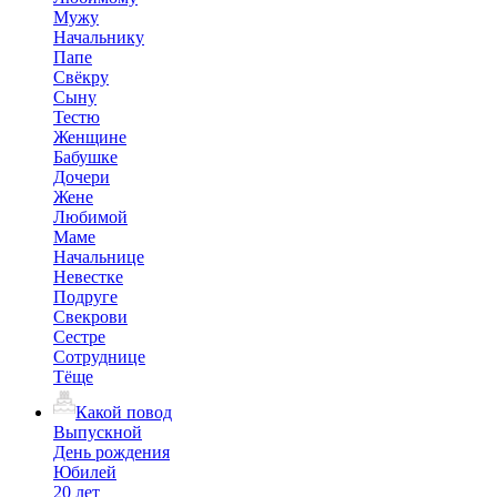
Мужу
Начальнику
Папе
Свёкру
Сыну
Тестю
Женщине
Бабушке
Дочери
Жене
Любимой
Маме
Начальнице
Невестке
Подруге
Свекрови
Сестре
Сотруднице
Тёще
Какой повод
Выпускной
День рождения
Юбилей
20 лет