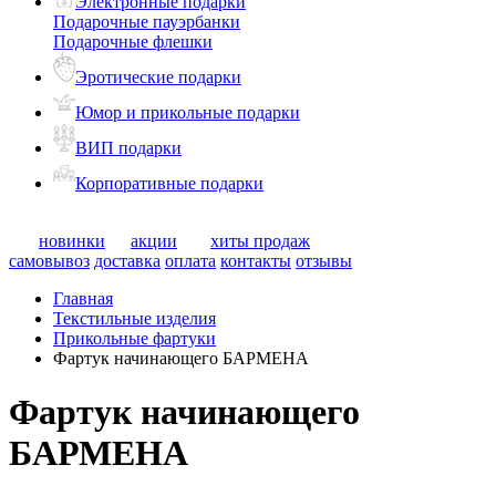
Электронные подарки
Подарочные пауэрбанки
Подарочные флешки
Эротические подарки
Юмор и прикольные подарки
ВИП подарки
Корпоративные подарки
новинки
акции
хиты продаж
самовывоз
доставка
оплата
контакты
отзывы
Главная
Текстильные изделия
Прикольные фартуки
Фартук начинающего БАРМЕНА
Фартук начинающего
БАРМЕНА