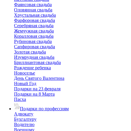
Фаянсовая свадьба
Оловянная свадьба
Хрустальная свадьба
Фарфоровая свадьба
Серебряная свадьба
Жемчужная свадьба
Коралловая свадьба
Рубиновая свадьба
Сапфировая свадьба
Золотая свадьба
Изумрудная свадьба
Бриллиантовая свадьба
Рождение ребенка
Новоселье
День Святого Валентина
Новый Год
Подарки на 23 февраля
Подарки на 8 Марта
Пасха
Подарки по профессиям
Адвокату
Бухгалтеру
Водителю
Военному