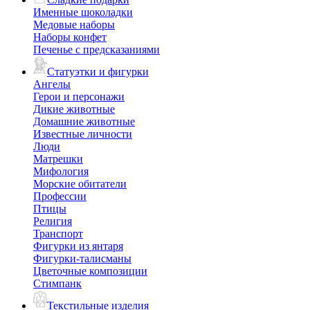
Именные шоколадки
Медовые наборы
Наборы конфет
Печенье с предсказаниями
Статуэтки и фигурки
Ангелы
Герои и персонажи
Дикие животные
Домашние животные
Известные личности
Люди
Матрешки
Мифология
Морские обитатели
Профессии
Птицы
Религия
Транспорт
Фигурки из янтаря
Фигурки-талисманы
Цветочные композиции
Стимпанк
Текстильные изделия