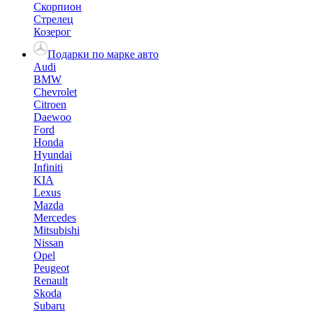
Скорпион
Стрелец
Козерог
Подарки по марке авто
Audi
BMW
Chevrolet
Citroen
Daewoo
Ford
Honda
Hyundai
Infiniti
KIA
Lexus
Mazda
Mercedes
Mitsubishi
Nissan
Opel
Peugeot
Renault
Skoda
Subaru