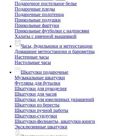
Подарочное постельное белье
Подарочные пледы
Подарочные полотенца
Прикольные подушки
Прикольные фартуки
Прикольные футболки с надписями
Халаты с именной вышивкой
Часы, будильники и метеостанции
Домашние метеостанции и барометры
Настенные часы
Настольные часы
Шкатулки подарочные
Музыкальные шкатулки
Футляры для бутылки
Шкатулки для рукоделия
Шкатулки для часов
Шкатулки для ювелирных украшений
Шкатулки из бересты
Шкатулки ручной работы
Шкатулки-сундучки
Шкатулки-фолианты, шкатулки-книги
Эксклюзивные шкатулки