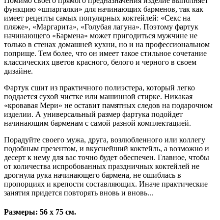
Помимо своего прямого предназначения изделие выполняет
функцию «шпаргалки» для начинающих барменов, так как
имеет рецепты самых популярных коктейлей: «Секс на
пляже», «Маргарита», «Голубая лагуна». Поэтому фартук
начинающего «Бармена» может пригодиться мужчине не
только в стенах домашней кухни, но и на профессиональном
поприще. Тем более, что он имеет такое стильное сочетание
классических цветов красного, белого и черного в своем
дизайне.
Фартук сшит из практичного полиэстера, который легко
поддается сухой чистке или машинной стирке. Никакая
«кровавая Мери» не оставит памятных следов на подарочном
изделии. А универсальный размер фартука подойдет
начинающим барменам с самой разной комплектацией.
Порадуйте своего мужа, друга, возлюбленного или коллегу
подобным презентом, и вкуснейший коктейль, а возможно и
десерт к нему для вас точно будет обеспечен. Главное, чтобы
от количества испробованных праздничных коктейлей не
дрогнула рука начинающего бармена, не ошиблась в
пропорциях и крепости составляющих. Иначе практические
занятия придется повторять вновь и вновь...
Размеры: 56 х 75 см.