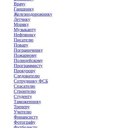
Врачу
Гаишнику
Железнодорожнику
Летчику
Моряку
Музыканту
Нефтянику
Писателю
Повару
Пограничнику
Пожарному
Полицейскому
Программисту
Прокурору
Следователю
Сотруднику ФСБ
Спасателю
Строителю
Студенту
Таможеннику
Тренеру
Учителю
Финансисту
Фотографу
Футболисту