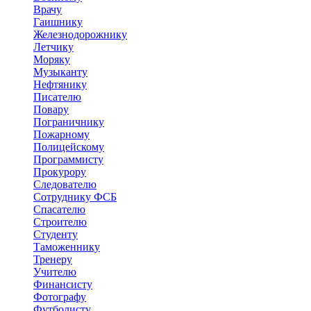
Врачу
Гаишнику
Железнодорожнику
Летчику
Моряку
Музыканту
Нефтянику
Писателю
Повару
Пограничнику
Пожарному
Полицейскому
Программисту
Прокурору
Следователю
Сотруднику ФСБ
Спасателю
Строителю
Студенту
Таможеннику
Тренеру
Учителю
Финансисту
Фотографу
Футболисту