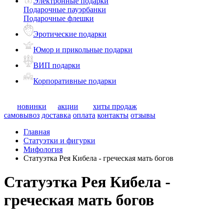
Электронные подарки
Подарочные пауэрбанки
Подарочные флешки
Эротические подарки
Юмор и прикольные подарки
ВИП подарки
Корпоративные подарки
новинки
акции
хиты продаж
самовывоз
доставка
оплата
контакты
отзывы
Главная
Статуэтки и фигурки
Мифология
Статуэтка Рея Кибела - греческая мать богов
Статуэтка Рея Кибела -
греческая мать богов