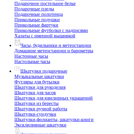
Подарочное постельное белье
Подарочные пледы
Подарочные полотенца
Прикольные подушки
Прикольные фартуки
Прикольные футболки с надписями
Халаты с именной вышивкой
Часы, будильники и метеостанции
Домашние метеостанции и барометры
Настенные часы
Настольные часы
Шкатулки подарочные
Музыкальные шкатулки
Футляры для бутылки
Шкатулки для рукоделия
Шкатулки для часов
Шкатулки для ювелирных украшений
Шкатулки из бересты
Шкатулки ручной работы
Шкатулки-сундучки
Шкатулки-фолианты, шкатулки-книги
Эксклюзивные шкатулки