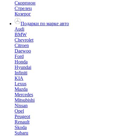
Скорпион
Стрелец
Козерог
Подарки по марке авто
Audi
BMW
Chevrolet
Citroen
Daewoo
Ford
Honda
Hyundai
Infiniti
KIA
Lexus
Mazda
Mercedes
Mitsubishi
Nissan
Opel
Peugeot
Renault
Skoda
Subaru