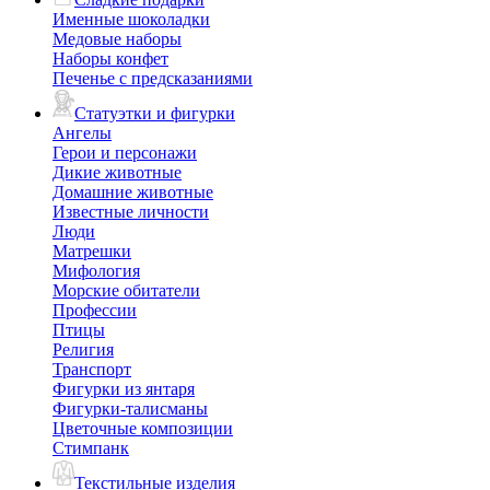
Именные шоколадки
Медовые наборы
Наборы конфет
Печенье с предсказаниями
Статуэтки и фигурки
Ангелы
Герои и персонажи
Дикие животные
Домашние животные
Известные личности
Люди
Матрешки
Мифология
Морские обитатели
Профессии
Птицы
Религия
Транспорт
Фигурки из янтаря
Фигурки-талисманы
Цветочные композиции
Стимпанк
Текстильные изделия