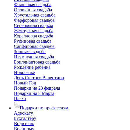
Фаянсовая свадьба
Оловянная свадьба
Хрустальная свадьба
Фарфоровая свадьба
Серебряная свадьба
Жемчужная свадьба
Коралловая свадьба
Рубиновая свадьба
Сапфировая свадьба
Золотая свадьба
Изумрудная свадьба
Бриллиантовая свадьба
Рождение ребенка
Новоселье
День Святого Валентина
Новый Год
Подарки на 23 февраля
Подарки на 8 Марта
Пасха
Подарки по профессиям
Адвокату
Бухгалтеру
Водителю
Военному