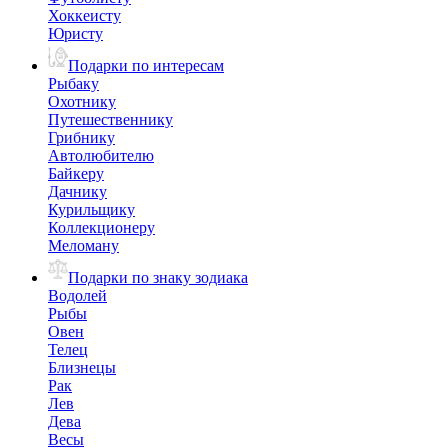
Хоккеисту
Юристу
Подарки по интересам
Рыбаку
Охотнику
Путешественнику
Грибнику
Автолюбителю
Байкеру
Дачнику
Курильщику
Коллекционеру
Меломану
Подарки по знаку зодиака
Водолей
Рыбы
Овен
Телец
Близнецы
Рак
Лев
Дева
Весы