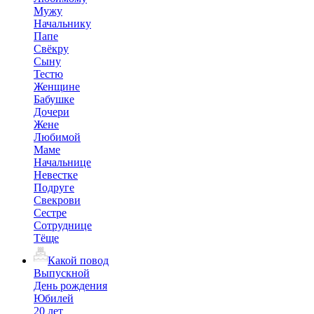
Мужу
Начальнику
Папе
Свёкру
Сыну
Тестю
Женщине
Бабушке
Дочери
Жене
Любимой
Маме
Начальнице
Невестке
Подруге
Свекрови
Сестре
Сотруднице
Тёще
Какой повод
Выпускной
День рождения
Юбилей
20 лет