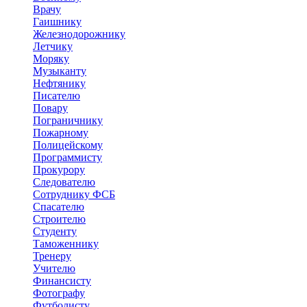
Врачу
Гаишнику
Железнодорожнику
Летчику
Моряку
Музыканту
Нефтянику
Писателю
Повару
Пограничнику
Пожарному
Полицейскому
Программисту
Прокурору
Следователю
Сотруднику ФСБ
Спасателю
Строителю
Студенту
Таможеннику
Тренеру
Учителю
Финансисту
Фотографу
Футболисту