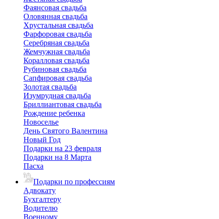
Фаянсовая свадьба
Оловянная свадьба
Хрустальная свадьба
Фарфоровая свадьба
Серебряная свадьба
Жемчужная свадьба
Коралловая свадьба
Рубиновая свадьба
Сапфировая свадьба
Золотая свадьба
Изумрудная свадьба
Бриллиантовая свадьба
Рождение ребенка
Новоселье
День Святого Валентина
Новый Год
Подарки на 23 февраля
Подарки на 8 Марта
Пасха
Подарки по профессиям
Адвокату
Бухгалтеру
Водителю
Военному