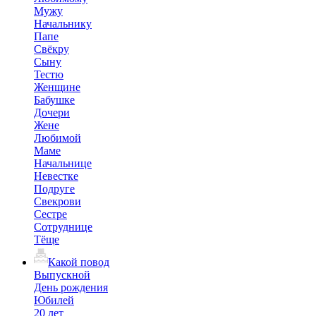
Мужу
Начальнику
Папе
Свёкру
Сыну
Тестю
Женщине
Бабушке
Дочери
Жене
Любимой
Маме
Начальнице
Невестке
Подруге
Свекрови
Сестре
Сотруднице
Тёще
Какой повод
Выпускной
День рождения
Юбилей
20 лет