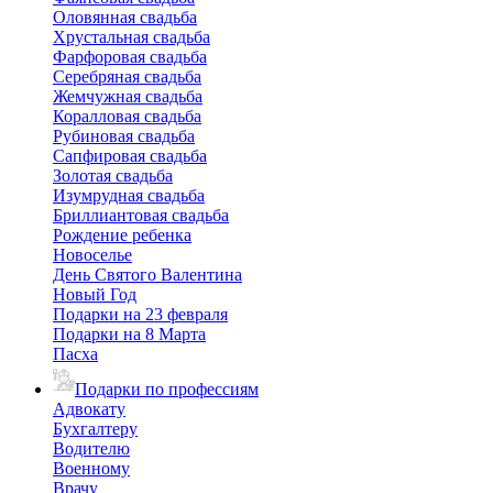
Оловянная свадьба
Хрустальная свадьба
Фарфоровая свадьба
Серебряная свадьба
Жемчужная свадьба
Коралловая свадьба
Рубиновая свадьба
Сапфировая свадьба
Золотая свадьба
Изумрудная свадьба
Бриллиантовая свадьба
Рождение ребенка
Новоселье
День Святого Валентина
Новый Год
Подарки на 23 февраля
Подарки на 8 Марта
Пасха
Подарки по профессиям
Адвокату
Бухгалтеру
Водителю
Военному
Врачу