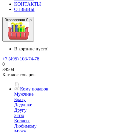
КОНТАКТЫ
ОТЗЫВЫ
0
товаров
на
0 р
В корзине пусто!
+7 (495) 108-74-76
0
89504
Каталог товаров
Кому подарок
Мужчине
Брату
Дедушке
Другу
Зятю
Коллеге
Любимому
Мужу