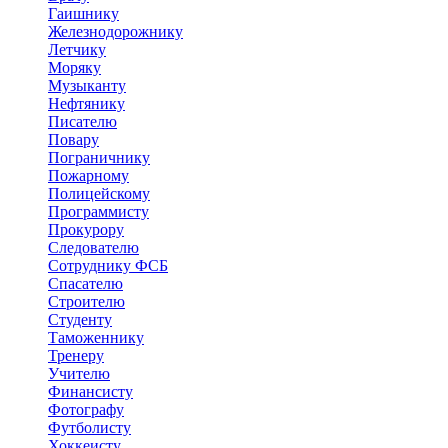
Гаишнику
Железнодорожнику
Летчику
Моряку
Музыканту
Нефтянику
Писателю
Повару
Пограничнику
Пожарному
Полицейскому
Программисту
Прокурору
Следователю
Сотруднику ФСБ
Спасателю
Строителю
Студенту
Таможеннику
Тренеру
Учителю
Финансисту
Фотографу
Футболисту
Хоккеисту