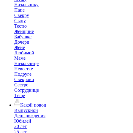
Начальнику
Папе
Свёкру
Сыну
Тестю
Женщине
Бабушке
Дочери
Жене
Любимой
Маме
Начальнице
Невестке
Подруге
Свекрови
Сестре
Сотруднице
Тёще
Какой повод
Выпускной
День рождения
Юбилей
20 лет
25 лет