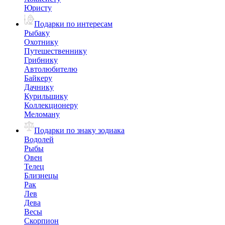
Юристу
Подарки по интересам
Рыбаку
Охотнику
Путешественнику
Грибнику
Автолюбителю
Байкеру
Дачнику
Курильщику
Коллекционеру
Меломану
Подарки по знаку зодиака
Водолей
Рыбы
Овен
Телец
Близнецы
Рак
Лев
Дева
Весы
Скорпион