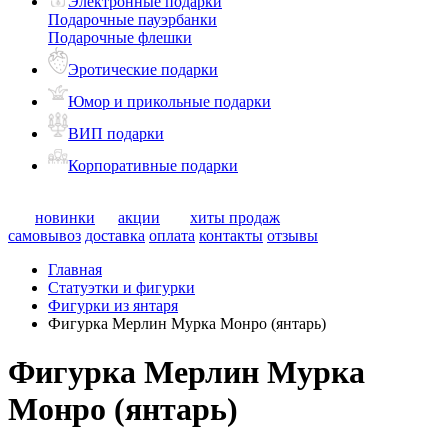
Электронные подарки
Подарочные пауэрбанки
Подарочные флешки
Эротические подарки
Юмор и прикольные подарки
ВИП подарки
Корпоративные подарки
новинки
акции
хиты продаж
самовывоз
доставка
оплата
контакты
отзывы
Главная
Статуэтки и фигурки
Фигурки из янтаря
Фигурка Мерлин Мурка Монро (янтарь)
Фигурка Мерлин Мурка
Монро (янтарь)