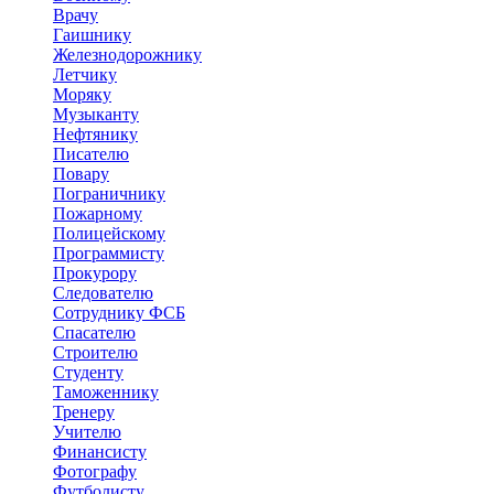
Врачу
Гаишнику
Железнодорожнику
Летчику
Моряку
Музыканту
Нефтянику
Писателю
Повару
Пограничнику
Пожарному
Полицейскому
Программисту
Прокурору
Следователю
Сотруднику ФСБ
Спасателю
Строителю
Студенту
Таможеннику
Тренеру
Учителю
Финансисту
Фотографу
Футболисту