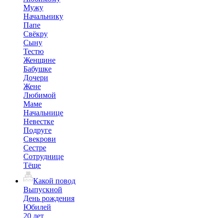
Мужу
Начальнику
Папе
Свёкру
Сыну
Тестю
Женщине
Бабушке
Дочери
Жене
Любимой
Маме
Начальнице
Невестке
Подруге
Свекрови
Сестре
Сотруднице
Тёще
Какой повод
Выпускной
День рождения
Юбилей
20 лет