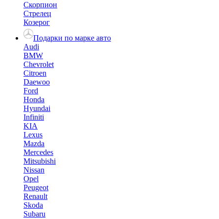
Скорпион
Стрелец
Козерог
Подарки по марке авто
Audi
BMW
Chevrolet
Citroen
Daewoo
Ford
Honda
Hyundai
Infiniti
KIA
Lexus
Mazda
Mercedes
Mitsubishi
Nissan
Opel
Peugeot
Renault
Skoda
Subaru