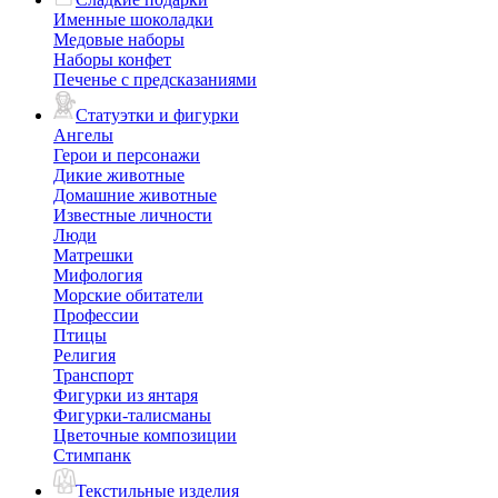
Именные шоколадки
Медовые наборы
Наборы конфет
Печенье с предсказаниями
Статуэтки и фигурки
Ангелы
Герои и персонажи
Дикие животные
Домашние животные
Известные личности
Люди
Матрешки
Мифология
Морские обитатели
Профессии
Птицы
Религия
Транспорт
Фигурки из янтаря
Фигурки-талисманы
Цветочные композиции
Стимпанк
Текстильные изделия