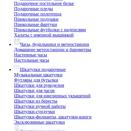
Подарочное постельное белье
Подарочные пледы
Подарочные полотенца
Прикольные подушки
Прикольные фартуки
Прикольные футболки с надписями
Халаты с именной вышивкой
Часы, будильники и метеостанции
Домашние метеостанции и барометры
Настенные часы
Настольные часы
Шкатулки подарочные
Музыкальные шкатулки
Футляры для бутылки
Шкатулки для рукоделия
Шкатулки для часов
Шкатулки для ювелирных украшений
Шкатулки из бересты
Шкатулки ручной работы
Шкатулки-сундучки
Шкатулки-фолианты, шкатулки-книги
Эксклюзивные шкатулки