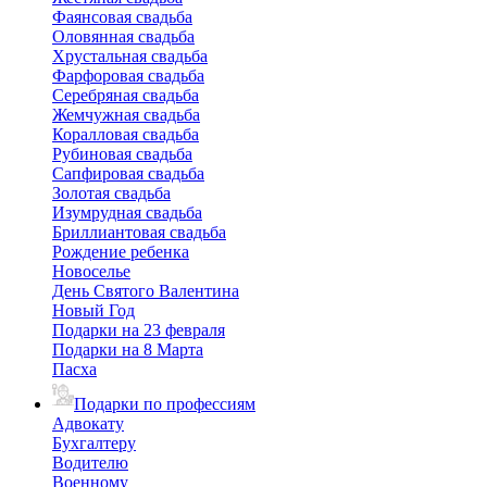
Фаянсовая свадьба
Оловянная свадьба
Хрустальная свадьба
Фарфоровая свадьба
Серебряная свадьба
Жемчужная свадьба
Коралловая свадьба
Рубиновая свадьба
Сапфировая свадьба
Золотая свадьба
Изумрудная свадьба
Бриллиантовая свадьба
Рождение ребенка
Новоселье
День Святого Валентина
Новый Год
Подарки на 23 февраля
Подарки на 8 Марта
Пасха
Подарки по профессиям
Адвокату
Бухгалтеру
Водителю
Военному