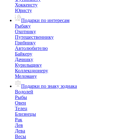
Хоккеисту
Юристу
Подарки по интересам
Рыбаку
Охотнику
Путешественнику
Грибнику
Автолюбителю
Байкеру
Дачнику
Курильщику
Коллекционеру
Меломану
Подарки по знаку зодиака
Водолей
Рыбы
Овен
Телец
Близнецы
Рак
Лев
Дева
Весы