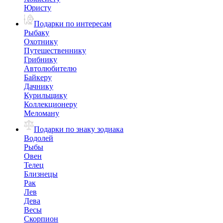
Юристу
Подарки по интересам
Рыбаку
Охотнику
Путешественнику
Грибнику
Автолюбителю
Байкеру
Дачнику
Курильщику
Коллекционеру
Меломану
Подарки по знаку зодиака
Водолей
Рыбы
Овен
Телец
Близнецы
Рак
Лев
Дева
Весы
Скорпион