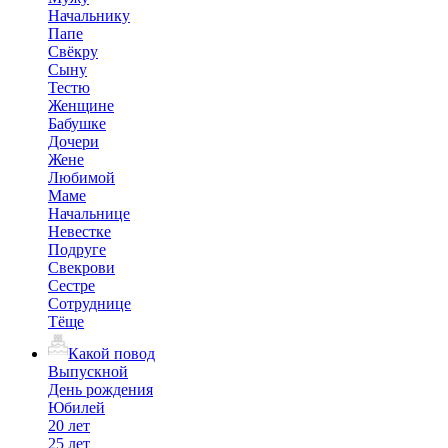
Начальнику
Папе
Свёкру
Сыну
Тестю
Женщине
Бабушке
Дочери
Жене
Любимой
Маме
Начальнице
Невестке
Подруге
Свекрови
Сестре
Сотруднице
Тёще
Какой повод
Выпускной
День рождения
Юбилей
20 лет
25 лет