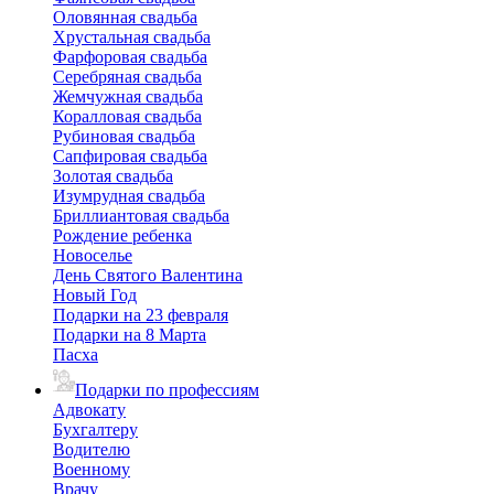
Оловянная свадьба
Хрустальная свадьба
Фарфоровая свадьба
Серебряная свадьба
Жемчужная свадьба
Коралловая свадьба
Рубиновая свадьба
Сапфировая свадьба
Золотая свадьба
Изумрудная свадьба
Бриллиантовая свадьба
Рождение ребенка
Новоселье
День Святого Валентина
Новый Год
Подарки на 23 февраля
Подарки на 8 Марта
Пасха
Подарки по профессиям
Адвокату
Бухгалтеру
Водителю
Военному
Врачу