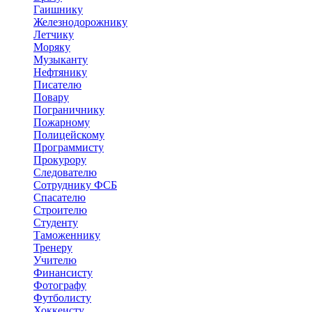
Гаишнику
Железнодорожнику
Летчику
Моряку
Музыканту
Нефтянику
Писателю
Повару
Пограничнику
Пожарному
Полицейскому
Программисту
Прокурору
Следователю
Сотруднику ФСБ
Спасателю
Строителю
Студенту
Таможеннику
Тренеру
Учителю
Финансисту
Фотографу
Футболисту
Хоккеисту