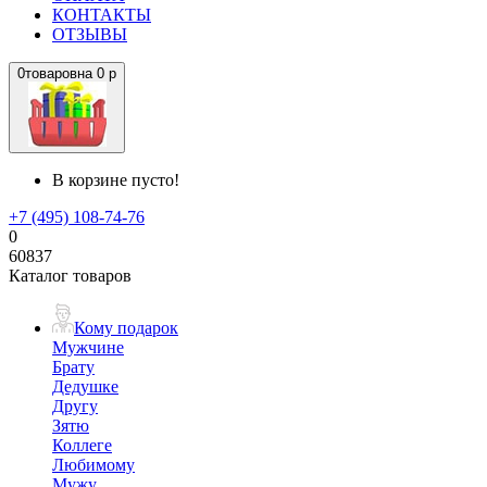
КОНТАКТЫ
ОТЗЫВЫ
0
товаров
на
0 р
В корзине пусто!
+7 (495) 108-74-76
0
60837
Каталог товаров
Кому подарок
Мужчине
Брату
Дедушке
Другу
Зятю
Коллеге
Любимому
Мужу