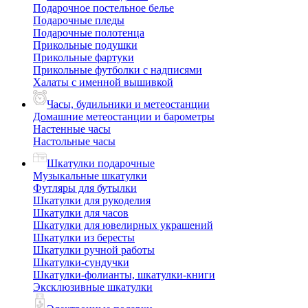
Подарочное постельное белье
Подарочные пледы
Подарочные полотенца
Прикольные подушки
Прикольные фартуки
Прикольные футболки с надписями
Халаты с именной вышивкой
Часы, будильники и метеостанции
Домашние метеостанции и барометры
Настенные часы
Настольные часы
Шкатулки подарочные
Музыкальные шкатулки
Футляры для бутылки
Шкатулки для рукоделия
Шкатулки для часов
Шкатулки для ювелирных украшений
Шкатулки из бересты
Шкатулки ручной работы
Шкатулки-сундучки
Шкатулки-фолианты, шкатулки-книги
Эксклюзивные шкатулки