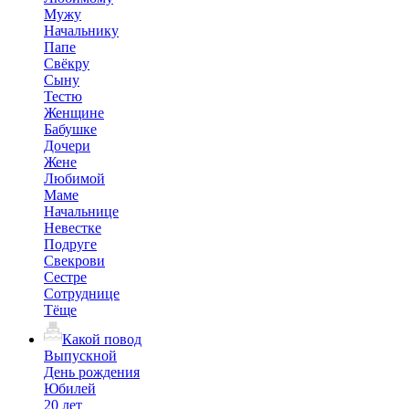
Мужу
Начальнику
Папе
Свёкру
Сыну
Тестю
Женщине
Бабушке
Дочери
Жене
Любимой
Маме
Начальнице
Невестке
Подруге
Свекрови
Сестре
Сотруднице
Тёще
Какой повод
Выпускной
День рождения
Юбилей
20 лет