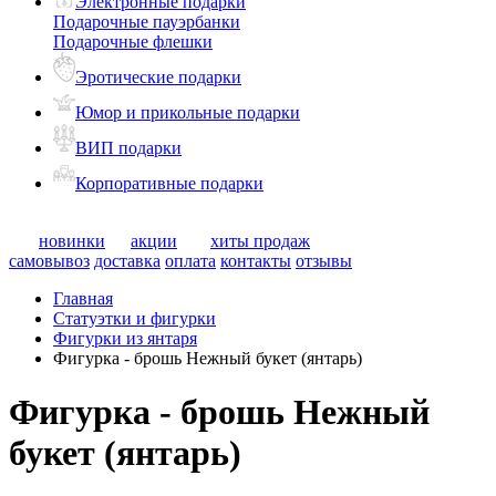
Электронные подарки
Подарочные пауэрбанки
Подарочные флешки
Эротические подарки
Юмор и прикольные подарки
ВИП подарки
Корпоративные подарки
новинки
акции
хиты продаж
самовывоз
доставка
оплата
контакты
отзывы
Главная
Статуэтки и фигурки
Фигурки из янтаря
Фигурка - брошь Нежный букет (янтарь)
Фигурка - брошь Нежный
букет (янтарь)