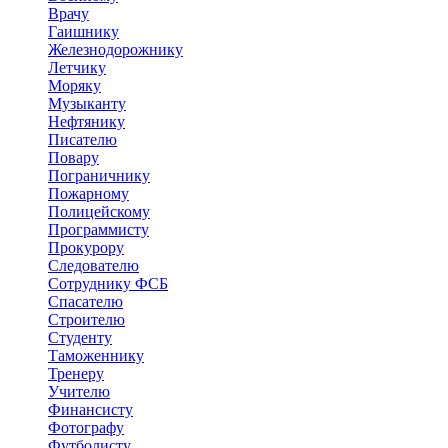
Врачу
Гаишнику
Железнодорожнику
Летчику
Моряку
Музыканту
Нефтянику
Писателю
Повару
Пограничнику
Пожарному
Полицейскому
Программисту
Прокурору
Следователю
Сотруднику ФСБ
Спасателю
Строителю
Студенту
Таможеннику
Тренеру
Учителю
Финансисту
Фотографу
Футболисту