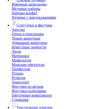
Именные шоколадки
Медовые наборы
Наборы конфет
Печенье с предсказаниями
Статуэтки и фигурки
Ангелы
Герои и персонажи
Дикие животные
Домашние животные
Известные личности
Люди
Матрешки
Мифология
Морские обитатели
Профессии
Птицы
Религия
Транспорт
Фигурки из янтаря
Фигурки-талисманы
Цветочные композиции
Стимпанк
Текстильные изделия