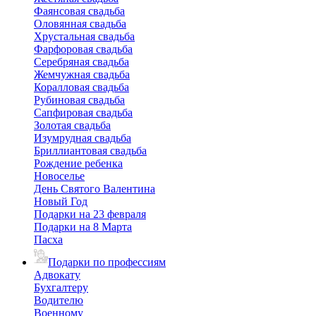
Фаянсовая свадьба
Оловянная свадьба
Хрустальная свадьба
Фарфоровая свадьба
Серебряная свадьба
Жемчужная свадьба
Коралловая свадьба
Рубиновая свадьба
Сапфировая свадьба
Золотая свадьба
Изумрудная свадьба
Бриллиантовая свадьба
Рождение ребенка
Новоселье
День Святого Валентина
Новый Год
Подарки на 23 февраля
Подарки на 8 Марта
Пасха
Подарки по профессиям
Адвокату
Бухгалтеру
Водителю
Военному