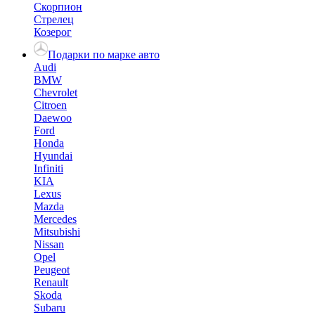
Скорпион
Стрелец
Козерог
Подарки по марке авто
Audi
BMW
Chevrolet
Citroen
Daewoo
Ford
Honda
Hyundai
Infiniti
KIA
Lexus
Mazda
Mercedes
Mitsubishi
Nissan
Opel
Peugeot
Renault
Skoda
Subaru