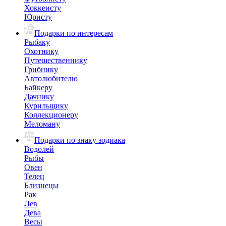
Хоккеисту
Юристу
Подарки по интересам
Рыбаку
Охотнику
Путешественнику
Грибнику
Автолюбителю
Байкеру
Дачнику
Курильщику
Коллекционеру
Меломану
Подарки по знаку зодиака
Водолей
Рыбы
Овен
Телец
Близнецы
Рак
Лев
Дева
Весы