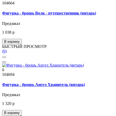
104664
Фигурка - брошь Волк - путешественник (янтарь)
Предзаказ
1 038 р
В корзину
БЫСТРЫЙ ПРОСМОТР
(0)
0
104694
Фигурка - брошь Ангел Хранитель (янтарь)
Предзаказ
1 320 р
В корзину