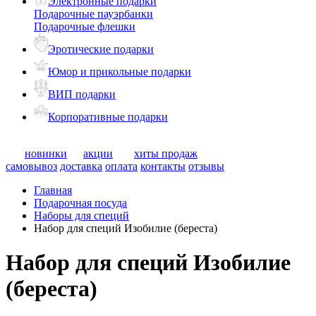
Электронные подарки
Подарочные пауэрбанки
Подарочные флешки
Эротические подарки
Юмор и прикольные подарки
ВИП подарки
Корпоративные подарки
новинки
акции
хиты продаж
самовывоз
доставка
оплата
контакты
отзывы
Главная
Подарочная посуда
Наборы для специй
Набор для специй Изобилие (береста)
Набор для специй Изобилие
(береста)