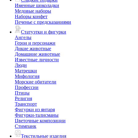
Именные шоколадки
Медовые наборы
Наборы конфет
Печенье с предсказаниями
Статуэтки и фигурки
Ангелы
Герои и персонажи
Дикие животные
Домашние животные
Известные личности
Люди
Матрешки
Мифология
Морские обитатели
Профессии
Птицы
Религия
Транспорт
Фигурки из янтаря
Фигурки-талисманы
Цветочные композиции
Стимпанк
Текстильные изделия