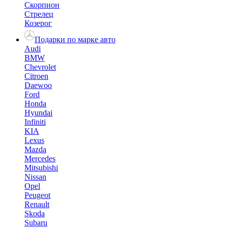
Скорпион
Стрелец
Козерог
Подарки по марке авто
Audi
BMW
Chevrolet
Citroen
Daewoo
Ford
Honda
Hyundai
Infiniti
KIA
Lexus
Mazda
Mercedes
Mitsubishi
Nissan
Opel
Peugeot
Renault
Skoda
Subaru