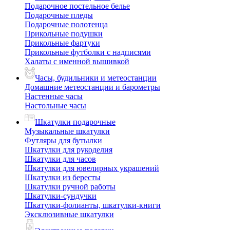
Подарочное постельное белье
Подарочные пледы
Подарочные полотенца
Прикольные подушки
Прикольные фартуки
Прикольные футболки с надписями
Халаты с именной вышивкой
Часы, будильники и метеостанции
Домашние метеостанции и барометры
Настенные часы
Настольные часы
Шкатулки подарочные
Музыкальные шкатулки
Футляры для бутылки
Шкатулки для рукоделия
Шкатулки для часов
Шкатулки для ювелирных украшений
Шкатулки из бересты
Шкатулки ручной работы
Шкатулки-сундучки
Шкатулки-фолианты, шкатулки-книги
Эксклюзивные шкатулки