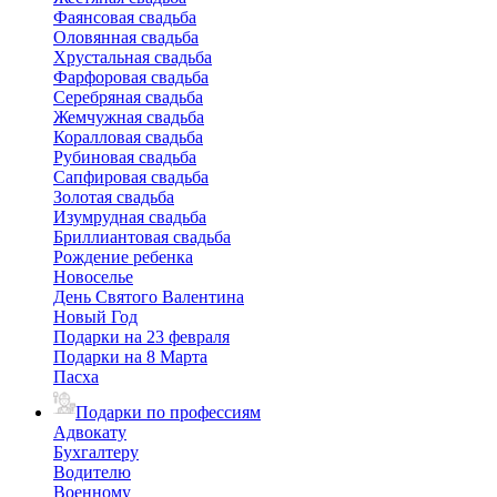
Фаянсовая свадьба
Оловянная свадьба
Хрустальная свадьба
Фарфоровая свадьба
Серебряная свадьба
Жемчужная свадьба
Коралловая свадьба
Рубиновая свадьба
Сапфировая свадьба
Золотая свадьба
Изумрудная свадьба
Бриллиантовая свадьба
Рождение ребенка
Новоселье
День Святого Валентина
Новый Год
Подарки на 23 февраля
Подарки на 8 Марта
Пасха
Подарки по профессиям
Адвокату
Бухгалтеру
Водителю
Военному