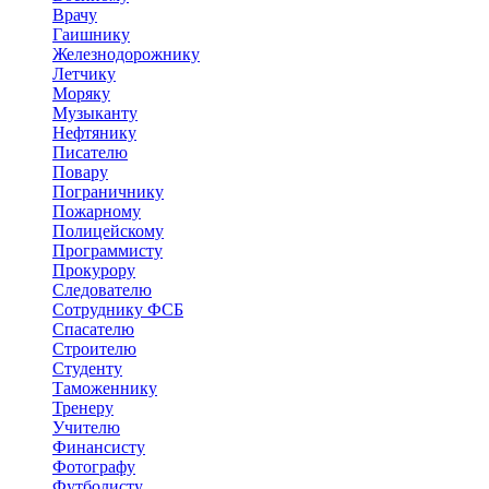
Врачу
Гаишнику
Железнодорожнику
Летчику
Моряку
Музыканту
Нефтянику
Писателю
Повару
Пограничнику
Пожарному
Полицейскому
Программисту
Прокурору
Следователю
Сотруднику ФСБ
Спасателю
Строителю
Студенту
Таможеннику
Тренеру
Учителю
Финансисту
Фотографу
Футболисту