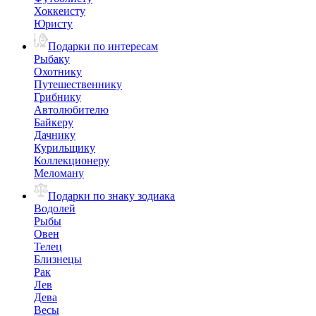
Хоккеисту
Юристу
Подарки по интересам
Рыбаку
Охотнику
Путешественнику
Грибнику
Автолюбителю
Байкеру
Дачнику
Курильщику
Коллекционеру
Меломану
Подарки по знаку зодиака
Водолей
Рыбы
Овен
Телец
Близнецы
Рак
Лев
Дева
Весы