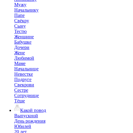
Мужу
Начальнику
Папе
Свёкру
Сыну
Тестю
Женщине
Бабушке
Дочери
Жене
Любимой
Маме
Начальнице
Невестке
Подруге
Свекрови
Сестре
Сотруднице
Тёще
Какой повод
Выпускной
День рождения
Юбилей
20 лет