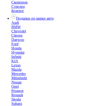
Скорпион
Стрелец
Козерог
Подарки по марке авто
Audi
BMW
Chevrolet
Citroen
Daewoo
Ford
Honda
Hyundai
Infiniti
KIA
Lexus
Mazda
Mercedes
Mitsubishi
Nissan
Opel
Peugeot
Renault
Skoda
Subaru