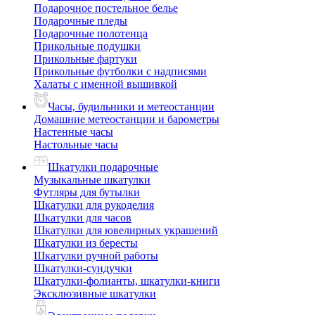
Подарочное постельное белье
Подарочные пледы
Подарочные полотенца
Прикольные подушки
Прикольные фартуки
Прикольные футболки с надписями
Халаты с именной вышивкой
Часы, будильники и метеостанции
Домашние метеостанции и барометры
Настенные часы
Настольные часы
Шкатулки подарочные
Музыкальные шкатулки
Футляры для бутылки
Шкатулки для рукоделия
Шкатулки для часов
Шкатулки для ювелирных украшений
Шкатулки из бересты
Шкатулки ручной работы
Шкатулки-сундучки
Шкатулки-фолианты, шкатулки-книги
Эксклюзивные шкатулки