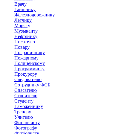
Врачу
Гаишнику
Железнодорожнику
Летчику
Моряку
Музыканту
Нефтянику
Писателю
Повару
Пограничнику
Пожарному
Полицейскому
Программисту
Прокурору
Следователю
Сотруднику ФСБ
Спасателю
Строителю
Студенту
Таможеннику
Тренеру
Учителю
Финансисту
Фотографу
Футболисту