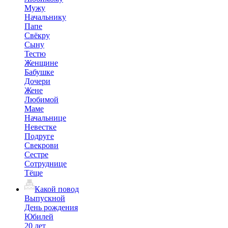
Мужу
Начальнику
Папе
Свёкру
Сыну
Тестю
Женщине
Бабушке
Дочери
Жене
Любимой
Маме
Начальнице
Невестке
Подруге
Свекрови
Сестре
Сотруднице
Тёще
Какой повод
Выпускной
День рождения
Юбилей
20 лет