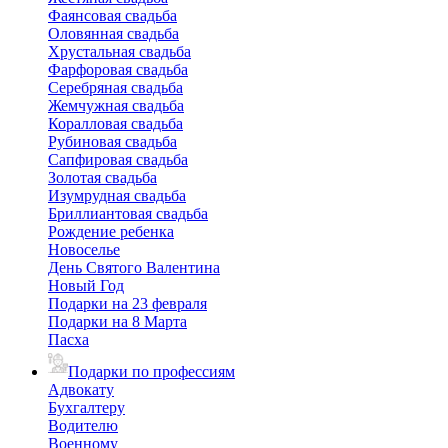
Фаянсовая свадьба
Оловянная свадьба
Хрустальная свадьба
Фарфоровая свадьба
Серебряная свадьба
Жемчужная свадьба
Коралловая свадьба
Рубиновая свадьба
Сапфировая свадьба
Золотая свадьба
Изумрудная свадьба
Бриллиантовая свадьба
Рождение ребенка
Новоселье
День Святого Валентина
Новый Год
Подарки на 23 февраля
Подарки на 8 Марта
Пасха
Подарки по профессиям
Адвокату
Бухгалтеру
Водителю
Военному