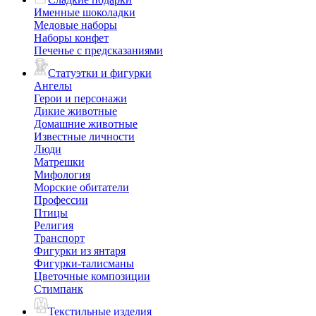
Именные шоколадки
Медовые наборы
Наборы конфет
Печенье с предсказаниями
Статуэтки и фигурки
Ангелы
Герои и персонажи
Дикие животные
Домашние животные
Известные личности
Люди
Матрешки
Мифология
Морские обитатели
Профессии
Птицы
Религия
Транспорт
Фигурки из янтаря
Фигурки-талисманы
Цветочные композиции
Стимпанк
Текстильные изделия