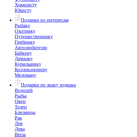
Хоккеисту
Юристу
Подарки по интересам
Рыбаку
Охотнику
Путешественнику
Грибнику
Автолюбителю
Байкеру
Дачнику
Курильщику
Коллекционеру
Меломану
Подарки по знаку зодиака
Водолей
Рыбы
Овен
Телец
Близнецы
Рак
Лев
Дева
Весы