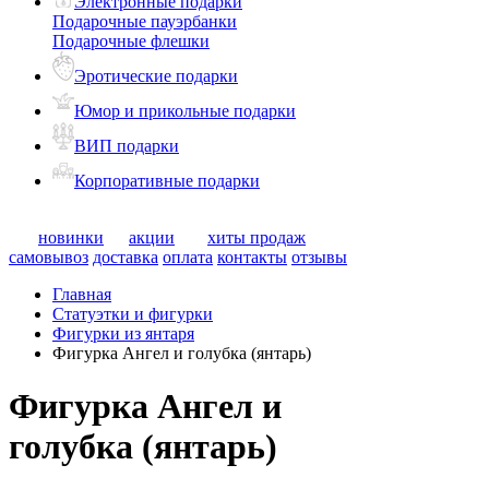
Электронные подарки
Подарочные пауэрбанки
Подарочные флешки
Эротические подарки
Юмор и прикольные подарки
ВИП подарки
Корпоративные подарки
новинки
акции
хиты продаж
самовывоз
доставка
оплата
контакты
отзывы
Главная
Статуэтки и фигурки
Фигурки из янтаря
Фигурка Ангел и голубка (янтарь)
Фигурка Ангел и
голубка (янтарь)