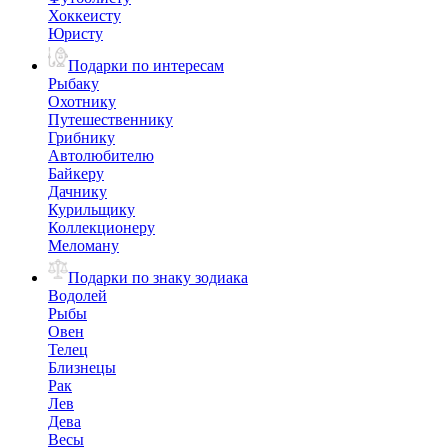
Хоккеисту
Юристу
Подарки по интересам
Рыбаку
Охотнику
Путешественнику
Грибнику
Автолюбителю
Байкеру
Дачнику
Курильщику
Коллекционеру
Меломану
Подарки по знаку зодиака
Водолей
Рыбы
Овен
Телец
Близнецы
Рак
Лев
Дева
Весы