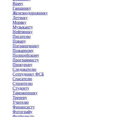
Врачу
Гаишнику
Железнодорожнику
Летчику
Моряку
Музыканту
Нефтянику
Писателю
Повару
Пограничнику
Пожарному
Полицейскому
Программисту
Прокурору
Следователю
Сотруднику ФСБ
Спасателю
Строителю
Студенту
Таможеннику
Тренеру
Учителю
Финансисту
Фотографу
Футболисту