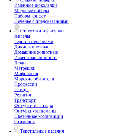
Именные шоколадки
Медовые наборы
Наборы конфет
Печенье с предсказаниями
Статуэтки и фигурки
Ангелы
Герои и персонажи
Дикие животные
Домашние животные
Известные личности
Люди
Матрешки
Мифология
Морские обитатели
Профессии
Птицы
Религия
Транспорт
Фигурки из янтаря
Фигурки-талисманы
Цветочные композиции
Стимпанк
Текстильные изделия