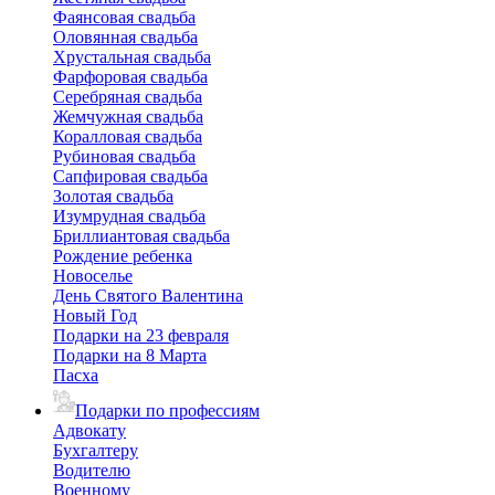
Фаянсовая свадьба
Оловянная свадьба
Хрустальная свадьба
Фарфоровая свадьба
Серебряная свадьба
Жемчужная свадьба
Коралловая свадьба
Рубиновая свадьба
Сапфировая свадьба
Золотая свадьба
Изумрудная свадьба
Бриллиантовая свадьба
Рождение ребенка
Новоселье
День Святого Валентина
Новый Год
Подарки на 23 февраля
Подарки на 8 Марта
Пасха
Подарки по профессиям
Адвокату
Бухгалтеру
Водителю
Военному