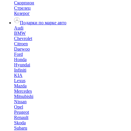
Скорпион
Стрелец
Козерог
Подарки по марке авто
Audi
BMW
Chevrolet
Citroen
Daewoo
Ford
Honda
Hyundai
Infiniti
KIA
Lexus
Mazda
Mercedes
Mitsubishi
Nissan
Opel
Peugeot
Renault
Skoda
Subaru