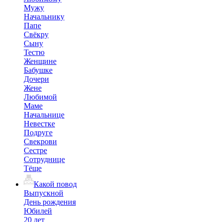
Мужу
Начальнику
Папе
Свёкру
Сыну
Тестю
Женщине
Бабушке
Дочери
Жене
Любимой
Маме
Начальнице
Невестке
Подруге
Свекрови
Сестре
Сотруднице
Тёще
Какой повод
Выпускной
День рождения
Юбилей
20 лет