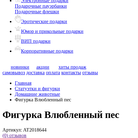
Электронные подарки
Подарочные пауэрбанки
Подарочные флешки
Эротические подарки
Юмор и прикольные подарки
ВИП подарки
Корпоративные подарки
новинки
акции
хиты продаж
самовывоз
доставка
оплата
контакты
отзывы
Главная
Статуэтки и фигурки
Домашние животные
Фигурка Влюбленный пес
Фигурка Влюбленный пес
Артикул:
AT2018644
(0)
отзывов