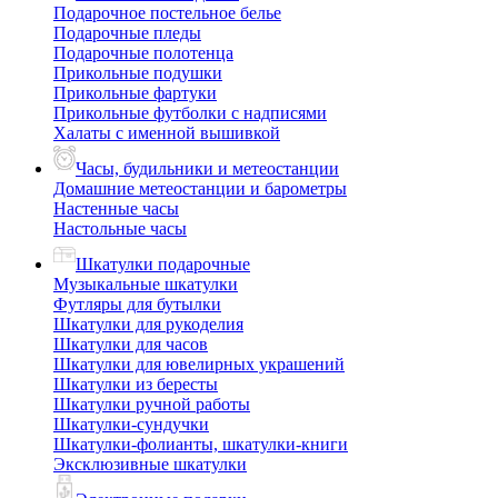
Подарочное постельное белье
Подарочные пледы
Подарочные полотенца
Прикольные подушки
Прикольные фартуки
Прикольные футболки с надписями
Халаты с именной вышивкой
Часы, будильники и метеостанции
Домашние метеостанции и барометры
Настенные часы
Настольные часы
Шкатулки подарочные
Музыкальные шкатулки
Футляры для бутылки
Шкатулки для рукоделия
Шкатулки для часов
Шкатулки для ювелирных украшений
Шкатулки из бересты
Шкатулки ручной работы
Шкатулки-сундучки
Шкатулки-фолианты, шкатулки-книги
Эксклюзивные шкатулки