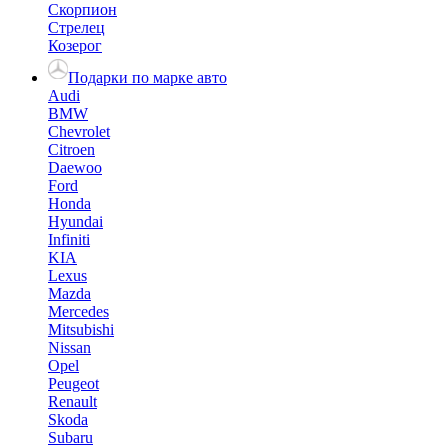
Скорпион
Стрелец
Козерог
Подарки по марке авто
Audi
BMW
Chevrolet
Citroen
Daewoo
Ford
Honda
Hyundai
Infiniti
KIA
Lexus
Mazda
Mercedes
Mitsubishi
Nissan
Opel
Peugeot
Renault
Skoda
Subaru