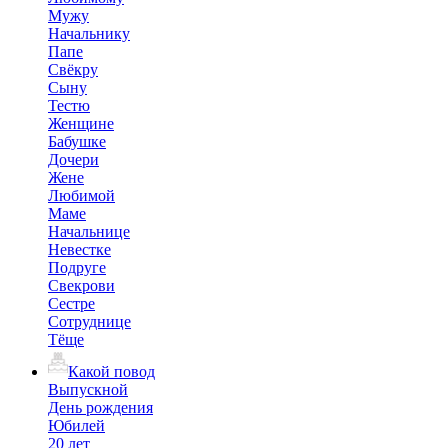
Мужу
Начальнику
Папе
Свёкру
Сыну
Тестю
Женщине
Бабушке
Дочери
Жене
Любимой
Маме
Начальнице
Невестке
Подруге
Свекрови
Сестре
Сотруднице
Тёще
Какой повод
Выпускной
День рождения
Юбилей
20 лет