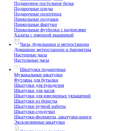
Подарочное постельное белье
Подарочные пледы
Подарочные полотенца
Прикольные подушки
Прикольные фартуки
Прикольные футболки с надписями
Халаты с именной вышивкой
Часы, будильники и метеостанции
Домашние метеостанции и барометры
Настенные часы
Настольные часы
Шкатулки подарочные
Музыкальные шкатулки
Футляры для бутылки
Шкатулки для рукоделия
Шкатулки для часов
Шкатулки для ювелирных украшений
Шкатулки из бересты
Шкатулки ручной работы
Шкатулки-сундучки
Шкатулки-фолианты, шкатулки-книги
Эксклюзивные шкатулки