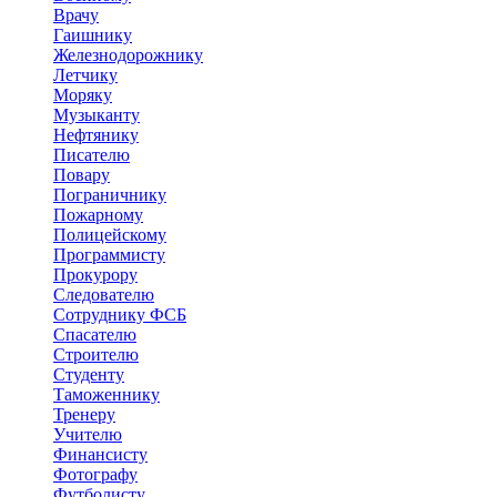
Врачу
Гаишнику
Железнодорожнику
Летчику
Моряку
Музыканту
Нефтянику
Писателю
Повару
Пограничнику
Пожарному
Полицейскому
Программисту
Прокурору
Следователю
Сотруднику ФСБ
Спасателю
Строителю
Студенту
Таможеннику
Тренеру
Учителю
Финансисту
Фотографу
Футболисту