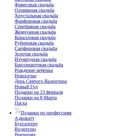
Фаянсовая свадьба
Оловянная свадьба
Хрустальная свадьба
Фарфоровая свадьба
Серебряная свадьба
Жемчужная свадьба
Коралловая свадьба
Рубиновая свадьба
Сапфировая свадьба
Золотая свадьба
Изумрудная свадьба
Бриллиантовая свадьба
Рождение ребенка
Новоселье
День Святого Валентина
Новый Год
Подарки на 23 февраля
Подарки на 8 Марта
Пасха
Подарки по профессиям
Адвокату
Бухгалтеру
Водителю
Военному