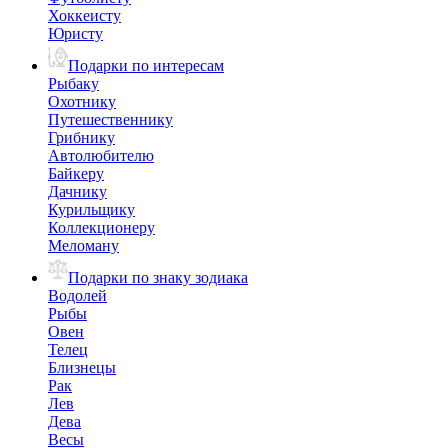
Хоккеисту
Юристу
Подарки по интересам
Рыбаку
Охотнику
Путешественнику
Грибнику
Автолюбителю
Байкеру
Дачнику
Курильщику
Коллекционеру
Меломану
Подарки по знаку зодиака
Водолей
Рыбы
Овен
Телец
Близнецы
Рак
Лев
Дева
Весы