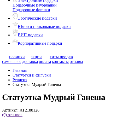
Электронные подарки
Подарочные пауэрбанки
Подарочные флешки
Эротические подарки
Юмор и прикольные подарки
ВИП подарки
Корпоративные подарки
новинки
акции
хиты продаж
самовывоз
доставка
оплата
контакты
отзывы
Главная
Статуэтки и фигурки
Религия
Статуэтка Мудрый Ганеша
Статуэтка Мудрый Ганеша
Артикул:
AT2188128
(0)
отзывов