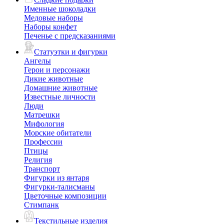
Именные шоколадки
Медовые наборы
Наборы конфет
Печенье с предсказаниями
Статуэтки и фигурки
Ангелы
Герои и персонажи
Дикие животные
Домашние животные
Известные личности
Люди
Матрешки
Мифология
Морские обитатели
Профессии
Птицы
Религия
Транспорт
Фигурки из янтаря
Фигурки-талисманы
Цветочные композиции
Стимпанк
Текстильные изделия