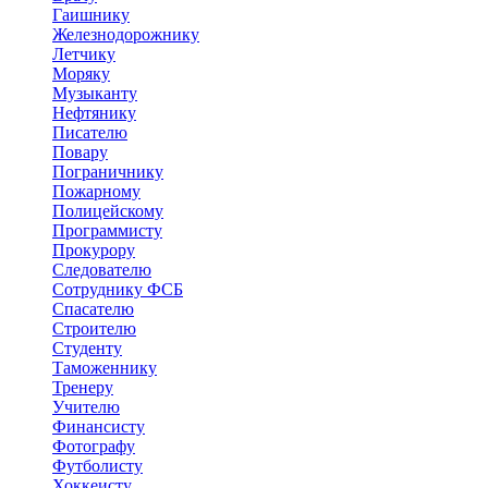
Гаишнику
Железнодорожнику
Летчику
Моряку
Музыканту
Нефтянику
Писателю
Повару
Пограничнику
Пожарному
Полицейскому
Программисту
Прокурору
Следователю
Сотруднику ФСБ
Спасателю
Строителю
Студенту
Таможеннику
Тренеру
Учителю
Финансисту
Фотографу
Футболисту
Хоккеисту