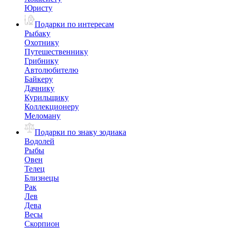
Юристу
Подарки по интересам
Рыбаку
Охотнику
Путешественнику
Грибнику
Автолюбителю
Байкеру
Дачнику
Курильщику
Коллекционеру
Меломану
Подарки по знаку зодиака
Водолей
Рыбы
Овен
Телец
Близнецы
Рак
Лев
Дева
Весы
Скорпион