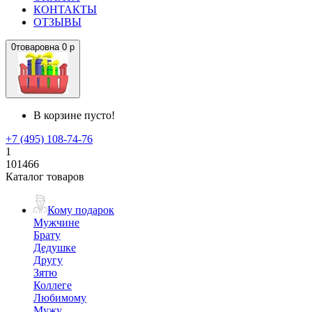
КОНТАКТЫ
ОТЗЫВЫ
0
товаров
на
0 р
В корзине пусто!
+7 (495) 108-74-76
1
101466
Каталог товаров
Кому подарок
Мужчине
Брату
Дедушке
Другу
Зятю
Коллеге
Любимому
Мужу