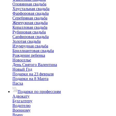
Оловянная свадьба
Хрустальная свадьба
Фарфоровая свадьба
Серебряная свадьба
Жемчужная свадьба
Коралловая свадьба
Рубиновая свадьба
Сапфировая свадьба
Золотая свадьба
Изумрудная свадьба
Бриллиантовая свадьба
Рождение ребенка
Новоселье
День Святого Валентина
Новый Год
Подарки на 23 февраля
Подарки на 8 Марта
Пасха
Подарки по профессиям
Адвокату
Бухгалтеру
Водителю
Военному
Врачу