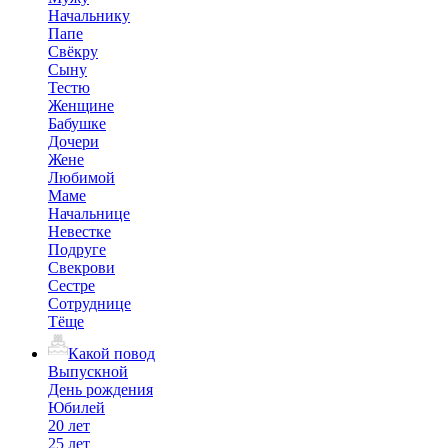
Начальнику
Папе
Свёкру
Сыну
Тестю
Женщине
Бабушке
Дочери
Жене
Любимой
Маме
Начальнице
Невестке
Подруге
Свекрови
Сестре
Сотруднице
Тёще
Какой повод
Выпускной
День рождения
Юбилей
20 лет
25 лет