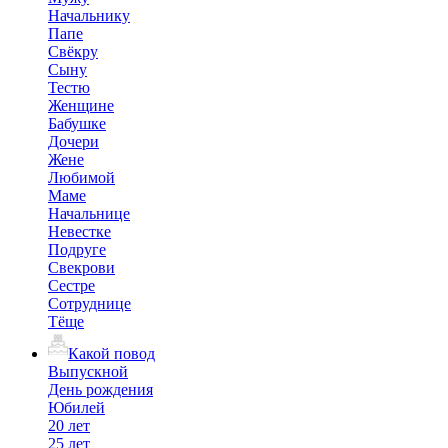
Начальнику
Папе
Свёкру
Сыну
Тестю
Женщине
Бабушке
Дочери
Жене
Любимой
Маме
Начальнице
Невестке
Подруге
Свекрови
Сестре
Сотруднице
Тёще
Какой повод
Выпускной
День рождения
Юбилей
20 лет
25 лет