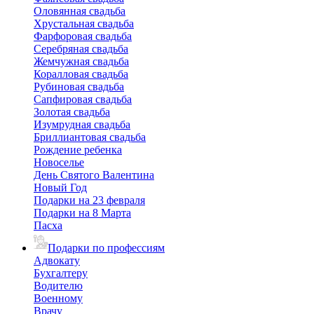
Оловянная свадьба
Хрустальная свадьба
Фарфоровая свадьба
Серебряная свадьба
Жемчужная свадьба
Коралловая свадьба
Рубиновая свадьба
Сапфировая свадьба
Золотая свадьба
Изумрудная свадьба
Бриллиантовая свадьба
Рождение ребенка
Новоселье
День Святого Валентина
Новый Год
Подарки на 23 февраля
Подарки на 8 Марта
Пасха
Подарки по профессиям
Адвокату
Бухгалтеру
Водителю
Военному
Врачу