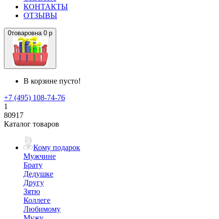
КОНТАКТЫ
ОТЗЫВЫ
0
товаров
на
0 р
В корзине пусто!
+7 (495) 108-74-76
1
80917
Каталог товаров
Кому подарок
Мужчине
Брату
Дедушке
Другу
Зятю
Коллеге
Любимому
Мужу