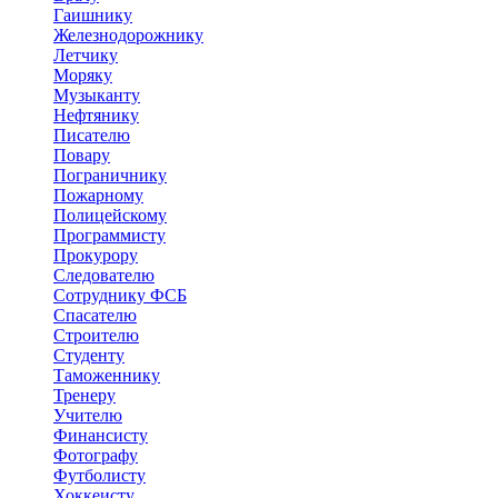
Гаишнику
Железнодорожнику
Летчику
Моряку
Музыканту
Нефтянику
Писателю
Повару
Пограничнику
Пожарному
Полицейскому
Программисту
Прокурору
Следователю
Сотруднику ФСБ
Спасателю
Строителю
Студенту
Таможеннику
Тренеру
Учителю
Финансисту
Фотографу
Футболисту
Хоккеисту