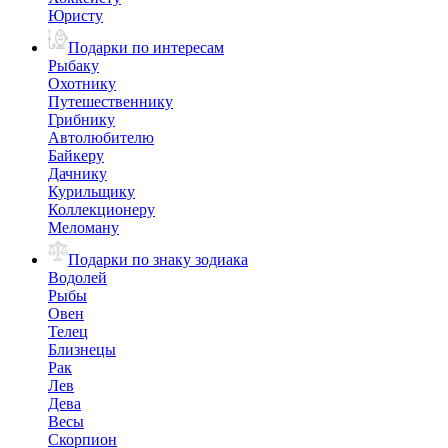
Юристу
Подарки по интересам
Рыбаку
Охотнику
Путешественнику
Грибнику
Автолюбителю
Байкеру
Дачнику
Курильщику
Коллекционеру
Меломану
Подарки по знаку зодиака
Водолей
Рыбы
Овен
Телец
Близнецы
Рак
Лев
Дева
Весы
Скорпион